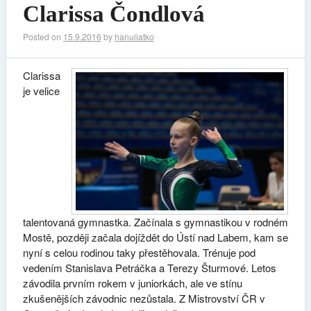
Clarissa Čondlová
Posted on
15.9.2016
by
hanuliatko
Clarissa
je velice
talentovaná gymnastka. Začínala s gymnastikou v rodném
Mostě, později začala dojíždět do Ústí nad Labem, kam se
nyní s celou rodinou taky přestěhovala. Trénuje pod
vedením Stanislava Petráčka a Terezy Šturmové. Letos
závodila prvním rokem v juniorkách, ale ve stínu
zkušenějších závodnic nezůstala. Z Mistrovství ČR v