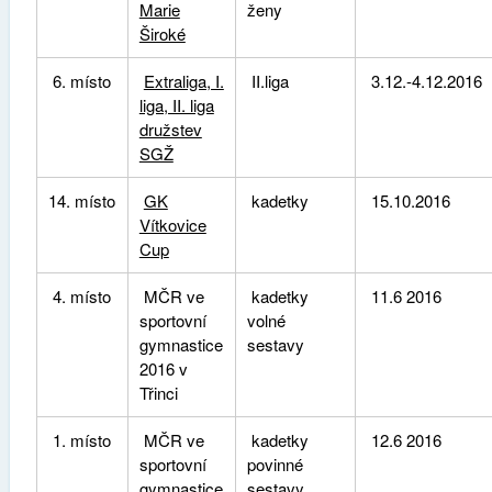
Marie
ženy
Široké
6. místo
Extraliga, I.
II.liga
3.12.-4.12.2016
liga, II. liga
družstev
SGŽ
14. místo
GK
kadetky
15.10.2016
Vítkovice
Cup
4. místo
MČR ve
kadetky
11.6 2016
sportovní
volné
gymnastice
sestavy
2016 v
Třinci
1. místo
MČR ve
kadetky
12.6 2016
sportovní
povinné
gymnastice
sestavy