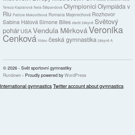
Olympionici
Olympiáda v
Tereza Kaplanová
Nela Štěpandová
Riu
Rozhovor
Romana Majerechová
Patricie Makovičková
Světový
Sabina Hálová
Simone Biles
starší žákyně
Veronika
Vendula Měrková
pohár
USA
Cenková
česká gymnastika
Video
žákyně A
© 2026 - Svět sportovní gymnastiky
Rundown
- Proudly powered by
WordPress
International gymnastics
Twitter account about gymnastics