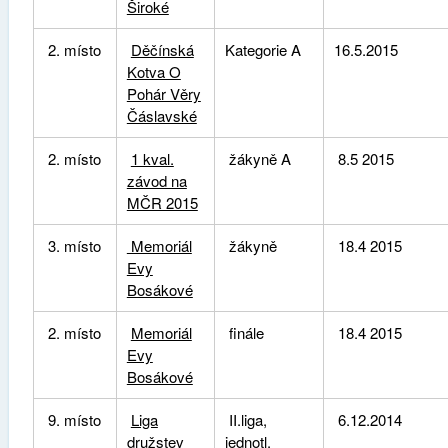
Široké
2. místo
Děčínská
Kategorie A
16.5.2015
Kotva O
Pohár Věry
Čáslavské
2. místo
1 kval.
žákyně A
8.5 2015
závod na
MČR 2015
3. místo
Memoriál
žákyně
18.4 2015
Evy
Bosákové
2. místo
Memoriál
finále
18.4 2015
Evy
Bosákové
9. místo
Liga
II.liga,
6.12.2014
družstev
jednotl.