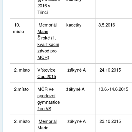
2016 v
Třinci
10.
Memoriál
kadetky
8.5.2016
místo
Marie
Široké (1.
kvalifikační
závod pro
MČR)
2. místo
Vítkovice
žákyně A
24.10 2015
Cup 2015
2.místo
MČR ve
žákyně A
13.6.-14.6.2015
sportovní
gymnastice
žen VS
2. místo
Memoriál
žákyně A
23.10 2015
Marie