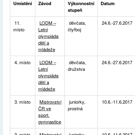
Umístění
Závod
Výkonnostní
Datum
stupeň
11.
LODM –
děvčata,
24.6.-27.6.2017
místo
Letní
čtyřboj
olympiáda
dětí a
mládeže
4. místo
LODM –
děvčata,
24.6.-27.6.2017
Letní
družstva
olympiáda
dětí a
mládeže
3. místo
Mistrovství
juniorky,
10.6.-11.6.2017
ČR ve
prostná
sport.
gymnastice
3. místo
Mistrovství
juniorky,
10.6.-11.6.2017