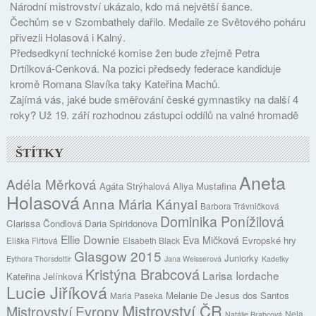
Národní mistrovství ukázalo, kdo má největší šance.
Čechům se v Szombathely dařilo. Medaile ze Světového poháru
přivezli Holasová i Kalný.
Předsedkyní technické komise žen bude zřejmě Petra
Drtílková-Cenková. Na pozici předsedy federace kandiduje
kromě Romana Slavíka taky Kateřina Machů.
Zajímá vás, jaké bude směřování české gymnastiky na další 4
roky? Už 19. září rozhodnou zástupci oddílů na valné hromadě
ŠTÍTKY
Aneta
Adéla Měrková
Agáta Strýhalová
Aliya Mustafina
Holasová
Anna Mária Kányai
Barbora Trávničková
Dominika Ponížilová
Clarissa Čondlová
Daria Spiridonova
Ellie Downie
Eva Mičková
Evropské hry
Eliška Fiřtová
Elsabeth Black
Glasgow 2015
Juniorky
Eythora Thorsdottir
Jana Weisserová
Kadetky
Kristýna Brabcová
Larisa Iordache
Kateřina Jelínková
Lucie Jiříková
Melanie De Jesus dos Santos
Maria Paseka
Mistrovství ČR
Mistrovství Evropy
Nela
Natálie Brabcová