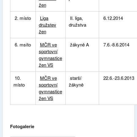
žen
2. místo
Liga
II. liga,
6.12.2014
družstev
družstva
žen
6. msíto
MČR ve
žákyně A
7.6.-8.6.2014
sportovní
gymnastice
žen VS
10.
MČR ve
starší
22.6.-23.6.2013
místo
sportovní
žákyně
gymnastice
žen VS
Fotogalerie