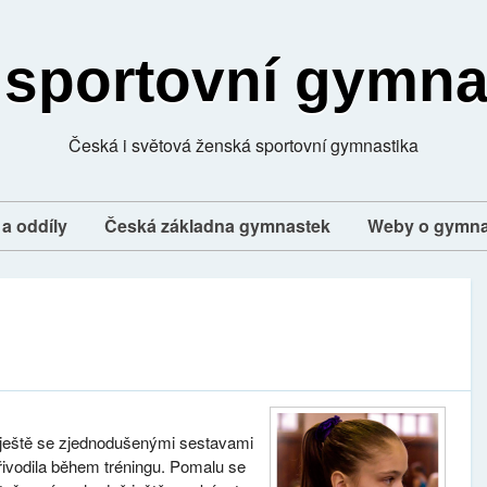
 sportovní gymna
Česká i světová ženská sportovní gymnastika
a oddíly
Česká základna gymnastek
Weby o gymna
 ještě se zjednodušenými sestavami
řivodila během tréningu. Pomalu se