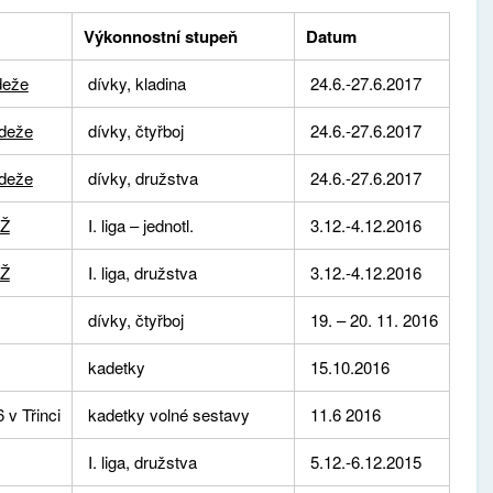
Výkonnostní stupeň
Datum
deže
dívky, kladina
24.6.-27.6.2017
ádeže
dívky, čtyřboj
24.6.-27.6.2017
ádeže
dívky, družstva
24.6.-27.6.2017
GŽ
I. liga – jednotl.
3.12.-4.12.2016
GŽ
I. liga, družstva
3.12.-4.12.2016
dívky, čtyřboj
19. – 20. 11. 2016
kadetky
15.10.2016
v Třinci
kadetky volné sestavy
11.6 2016
I. liga, družstva
5.12.-6.12.2015