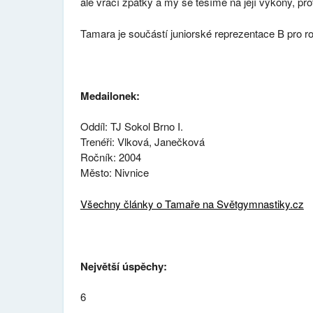
ale vrací zpátky a my se těšíme na její výkony, pr
Tamara je součástí juniorské reprezentace B pro r
Medailonek:
Oddíl: TJ Sokol Brno I.
Trenéři: Vlková, Janečková
Ročník: 2004
Město: Nivnice
Všechny články o Tamaře na Světgymnastiky.cz
Největší úspěchy:
6