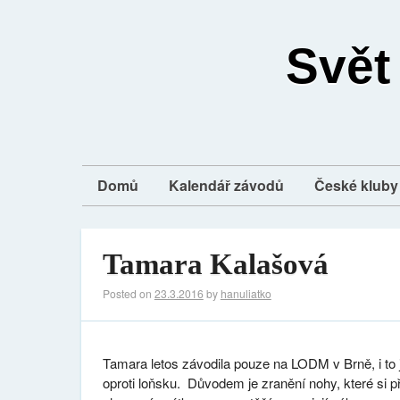
Svět
Domů
Kalendář závodů
České kluby 
Tamara Kalašová
Posted on
23.3.2016
by
hanuliatko
Tamara letos závodila pouze na LODM v Brně, i to
oproti loňsku. Důvodem je zranění nohy, které si p