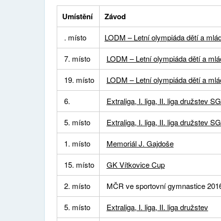
Umístění
Závod
. místo
LODM – Letní olympiáda dětí a mlá
7. místo
LODM – Letní olympiáda dětí a ml
19. místo
LODM – Letní olympiáda dětí a ml
6.
Extraliga, I. liga, II. liga družstev S
5. místo
Extraliga, I. liga, II. liga družstev S
1. místo
Memoriál J. Gajdoše
15. místo
GK Vítkovice Cup
2. místo
MČR ve sportovní gymnastice 2016 
5. místo
Extraliga, I. liga, II. liga družstev