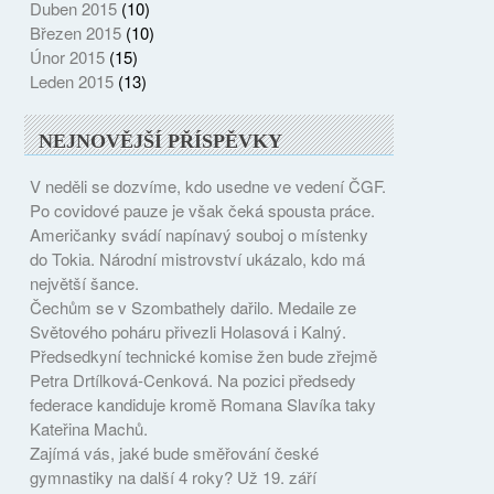
Duben 2015
(10)
Březen 2015
(10)
Únor 2015
(15)
Leden 2015
(13)
NEJNOVĚJŠÍ PŘÍSPĚVKY
V neděli se dozvíme, kdo usedne ve vedení ČGF.
Po covidové pauze je však čeká spousta práce.
Američanky svádí napínavý souboj o místenky
do Tokia. Národní mistrovství ukázalo, kdo má
největší šance.
Čechům se v Szombathely dařilo. Medaile ze
Světového poháru přivezli Holasová i Kalný.
Předsedkyní technické komise žen bude zřejmě
Petra Drtílková-Cenková. Na pozici předsedy
federace kandiduje kromě Romana Slavíka taky
Kateřina Machů.
Zajímá vás, jaké bude směřování české
gymnastiky na další 4 roky? Už 19. září