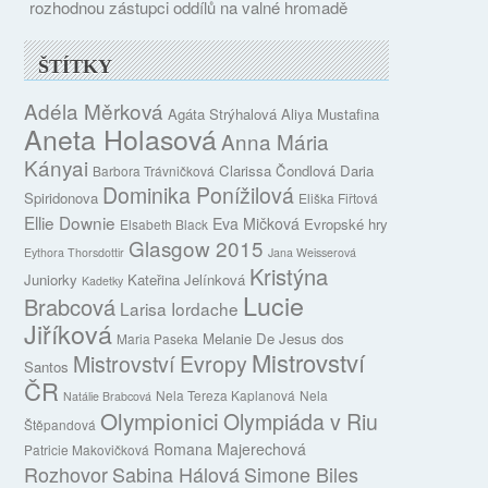
rozhodnou zástupci oddílů na valné hromadě
ŠTÍTKY
Adéla Měrková
Agáta Strýhalová
Aliya Mustafina
Aneta Holasová
Anna Mária
Kányai
Clarissa Čondlová
Daria
Barbora Trávničková
Dominika Ponížilová
Spiridonova
Eliška Fiřtová
Ellie Downie
Eva Mičková
Evropské hry
Elsabeth Black
Glasgow 2015
Eythora Thorsdottir
Jana Weisserová
Kristýna
Juniorky
Kateřina Jelínková
Kadetky
Lucie
Brabcová
Larisa Iordache
Jiříková
Melanie De Jesus dos
Maria Paseka
Mistrovství
Mistrovství Evropy
Santos
ČR
Nela Tereza Kaplanová
Nela
Natálie Brabcová
Olympionici
Olympiáda v Riu
Štěpandová
Romana Majerechová
Patricie Makovičková
Rozhovor
Sabina Hálová
Simone Biles