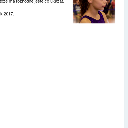
otože má rozhodně ještě co ukázat.
ok 2017.