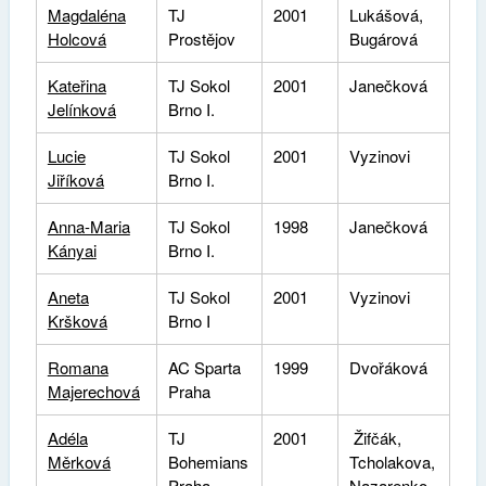
Magdaléna
TJ
2001
Lukášová,
Holcová
Prostějov
Bugárová
Kateřina
TJ Sokol
2001
Janečková
Jelínková
Brno I.
Lucie
TJ Sokol
2001
Vyzinovi
Jiříková
Brno I.
Anna-Maria
TJ Sokol
1998
Janečková
Kányai
Brno I.
Aneta
TJ Sokol
2001
Vyzinovi
Kršková
Brno I
Romana
AC Sparta
1999
Dvořáková
Majerechová
Praha
Adéla
TJ
2001
Žifčák,
Měrková
Bohemians
Tcholakova,
Praha
Nazarenko