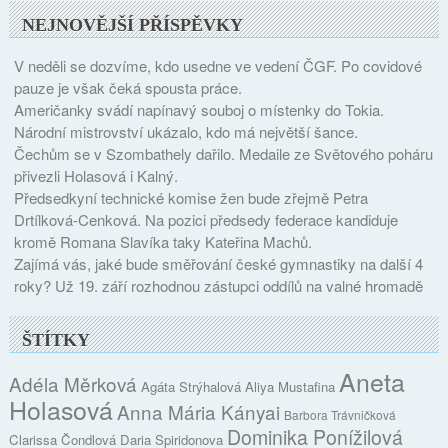
NEJNOVĚJŠÍ PŘÍSPĚVKY
V neděli se dozvíme, kdo usedne ve vedení ČGF. Po covidové
pauze je však čeká spousta práce.
Američanky svádí napínavý souboj o místenky do Tokia.
Národní mistrovství ukázalo, kdo má největší šance.
Čechům se v Szombathely dařilo. Medaile ze Světového poháru
přivezli Holasová i Kalný.
Předsedkyní technické komise žen bude zřejmě Petra
Drtílková-Cenková. Na pozici předsedy federace kandiduje
kromě Romana Slavíka taky Kateřina Machů.
Zajímá vás, jaké bude směřování české gymnastiky na další 4
roky? Už 19. září rozhodnou zástupci oddílů na valné hromadě
ŠTÍTKY
Aneta
Adéla Měrková
Agáta Strýhalová
Aliya Mustafina
Holasová
Anna Mária Kányai
Barbora Trávničková
Dominika Ponížilová
Clarissa Čondlová
Daria Spiridonova