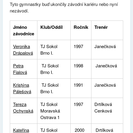
Tyto gymnastky buď ukončily závodní kariéru nebo nyní
nezávodí.
Jméno
Klub/Oddíl
Ročník
Trenér
závodnice
Veronika
TJ Sokol
1997
Janečková
Drápalová
Brno I.
Petra
TJ Sokol
1998
Janečková
Fialová
Brno I.
Kristýna
TJ Sokol
1991
Janečková
Pálešová
Brno I.
Tereza
TJ Sokol
1997
Drtílková
Ochynská
Moravská
Cenková
Ostrava 1
Kateřina
TJ Sokol
2000
Drtílková