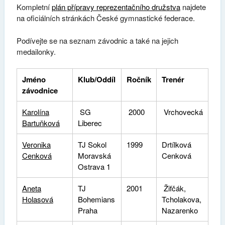
Kompletní
plán přípravy reprezentačního družstva
najdete
na oficiálních stránkách České gymnastické federace.
Podívejte se na seznam závodnic a také na jejich
medailonky.
Jméno
Klub/Oddíl
Ročník
Trenér
závodnice
Karolína
SG
2000
Vrchovecká
Bartuňková
Liberec
Veronika
TJ Sokol
1999
Drtílková
Cenková
Moravská
Cenková
Ostrava 1
Aneta
TJ
2001
Žifčák,
Holasová
Bohemians
Tcholakova,
Praha
Nazarenko