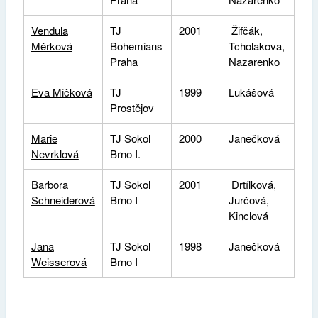
Vendula
TJ
2001
Žifčák,
Měrková
Bohemians
Tcholakova,
Praha
Nazarenko
Eva Mičková
TJ
1999
Lukášová
Prostějov
Marie
TJ Sokol
2000
Janečková
Nevrklová
Brno I.
Barbora
TJ Sokol
2001
Drtílková,
Schneiderová
Brno I
Jurčová,
Kinclová
Jana
TJ Sokol
1998
Janečková
Weisserová
Brno I