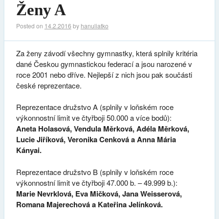
Ženy A
Posted on
14.2.2016
by
hanuliatko
Za ženy závodí všechny gymnastky, která splnily kritéria
dané Českou gymnastickou federací a jsou narozené v
roce 2001 nebo dříve. Nejlepší z nich jsou pak součásti
české reprezentace.
Reprezentace družstvo A (splnily v loňském roce
výkonnostní limit ve čtyřboji 50.000 a více bodů):
Aneta Holasová, Vendula Měrková, Adéla Měrková,
Lucie Jiříková, Veronika Cenková a Anna Mária
Kányai.
Reprezentace družstvo B (splnily v loňském roce
výkonnostní limit ve čtyřboji 47.000 b. – 49.999 b.):
Marie Nevrklová, Eva Mičková, Jana Weisserová,
Romana Majerechová a Kateřina Jelínková.