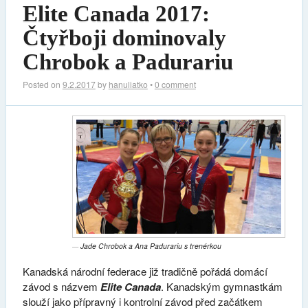
Elite Canada 2017:
Čtyřboji dominovaly
Chrobok a Padurariu
Posted on
9.2.2017
by
hanuliatko
•
0 comment
Jade Chrobok a Ana Padurariu s trenérkou
Kanadská národní federace již tradičně pořádá domácí
závod s názvem
Elite Canada
. Kanadským gymnastkám
slouží jako přípravný i kontrolní závod před začátkem