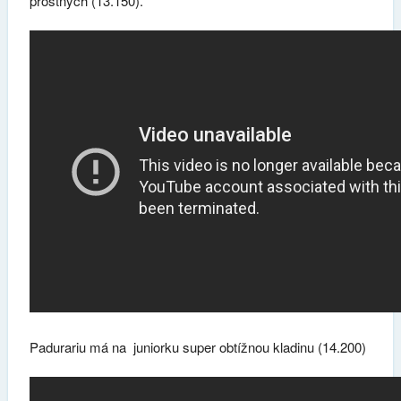
prostných (13.150).
Padurariu má na juniorku super obtížnou kladinu (14.200)