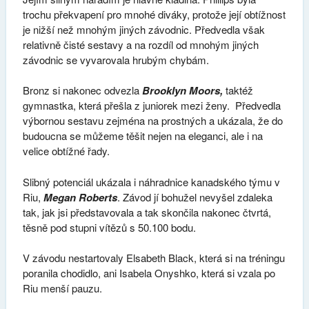
trochu překvapení pro mnohé diváky, protože její obtížnost
je nižší než mnohým jiných závodnic. Předvedla však
relativně čisté sestavy a na rozdíl od mnohým jiných
závodnic se vyvarovala hrubým chybám.
Bronz si nakonec odvezla
Brooklyn Moors,
taktéž
gymnastka, která přešla z juniorek mezi ženy. Předvedla
výbornou sestavu zejména na prostných a ukázala, že do
budoucna se můžeme těšit nejen na eleganci, ale i na
velice obtížné řady.
Slibný potenciál ukázala i náhradnice kanadského týmu v
Riu,
Megan Roberts
. Závod jí bohužel nevyšel zdaleka
tak, jak jsi představovala a tak skončila nakonec čtvrtá,
těsně pod stupni vítězů s 50.100 bodu.
V závodu nestartovaly Elsabeth Black, která si na tréningu
poranila chodidlo, ani Isabela Onyshko, která si vzala po
Riu menší pauzu.