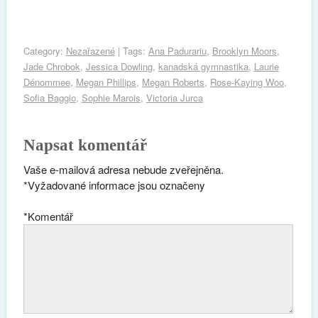
Category:
Nezařazené
| Tags:
Ana Padurariu
,
Brooklyn Moors
,
Jade Chrobok
,
Jessica Dowling
,
kanadská gymnastika
,
Laurie
Dénommee
,
Megan Phillips
,
Megan Roberts
,
Rose-Kaying Woo
,
Sofia Baggio
,
Sophie Marois
,
Victoria Jurca
Napsat komentář
Vaše e-mailová adresa nebude zveřejněna.
*
Vyžadované informace jsou označeny
*
Komentář