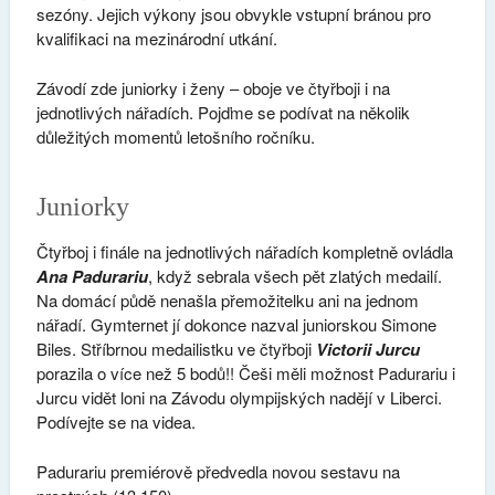
sezóny. Jejich výkony jsou obvykle vstupní bránou pro
kvalifikaci na mezinárodní utkání.
Závodí zde juniorky i ženy – oboje ve čtyřboji i na
jednotlivých nářadích. Pojďme se podívat na několik
důležitých momentů letošního ročníku.
Juniorky
Čtyřboj i finále na jednotlivých nářadích kompletně ovládla
Ana Padurariu
, když sebrala všech pět zlatých medailí.
Na domácí půdě nenašla přemožitelku ani na jednom
nářadí. Gymternet jí dokonce nazval juniorskou Simone
Biles. Stříbrnou medailistku ve čtyřboji
Victorii Jurcu
porazila o více než 5 bodů!! Češi měli možnost Padurariu i
Jurcu vidět loni na Závodu olympijských nadějí v Liberci.
Podívejte se na videa.
Padurariu premiérově předvedla novou sestavu na