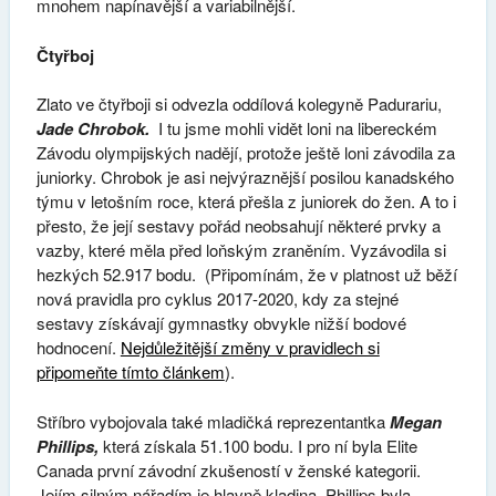
mnohem napínavější a variabilnější.
Čtyřboj
Zlato ve čtyřboji si odvezla oddílová kolegyně Padurariu,
Jade Chrobok.
I tu jsme mohli vidět loni na libereckém
Závodu olympijských nadějí, protože ještě loni závodila za
juniorky. Chrobok je asi nejvýraznější posilou kanadského
týmu v letošním roce, která přešla z juniorek do žen. A to i
přesto, že její sestavy pořád neobsahují některé prvky a
vazby, které měla před loňským zraněním. Vyzávodila si
hezkých 52.917 bodu. (Připomínám, že v platnost už běží
nová pravidla pro cyklus 2017-2020, kdy za stejné
sestavy získávají gymnastky obvykle nižší bodové
hodnocení.
Nejdůležitější změny v pravidlech si
připomeňte tímto článkem
).
Stříbro vybojovala také mladičká reprezentantka
Megan
Phillips,
která získala 51.100 bodu. I pro ní byla Elite
Canada první závodní zkušeností v ženské kategorii.
Jejím silným nářadím je hlavně kladina. Phillips byla