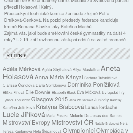
Čechům se v Szombathely dařilo. Medaile ze Světového poháru
přivezli Holasová i Kalný.
Předsedkyní technické komise žen bude zřejmě Petra
Drtílková-Cenková. Na pozici předsedy federace kandiduje
kromě Romana Slavíka taky Kateřina Machů.
Zajímá vás, jaké bude směřování české gymnastiky na další 4
roky? Už 19. září rozhodnou zástupci oddílů na valné hromadě
ŠTÍTKY
Aneta
Adéla Měrková
Agáta Strýhalová
Aliya Mustafina
Holasová
Anna Mária Kányai
Barbora Trávničková
Dominika Ponížilová
Clarissa Čondlová
Daria Spiridonova
Ellie Downie
Eva Mičková
Evropské hry
Eliška Fiřtová
Elsabeth Black
Glasgow 2015
Juniorky
Eythora Thorsdottir
Jana Weisserová
Kadetky
Kristýna Brabcová
Larisa Iordache
Kateřina Jelínková
Lucie Jiříková
Melanie De Jesus dos Santos
Maria Paseka
Mistrovství ČR
Mistrovství Evropy
Nela
Natálie Brabcová
Olympionici
Olympiáda v
Tereza Kaplanová
Nela Štěpandová