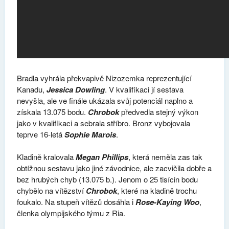
Bradla vyhrála překvapivě Nizozemka reprezentující
Kanadu,
Jessica Dowling
. V kvalifikaci jí sestava
nevyšla, ale ve finále ukázala svůj potenciál naplno a
získala 13.075 bodu.
Chrobok
předvedla stejný výkon
jako v kvalifikaci a sebrala stříbro. Bronz vybojovala
teprve 16-letá
Sophie Marois
.
Kladině kralovala
Megan Phillips
, která neměla zas tak
obtížnou sestavu jako jiné závodnice, ale zacvičila dobře a
bez hrubých chyb (13.075 b.). Jenom o 25 tisícin bodu
chybělo na vítězství
Chrobok
, které na kladině trochu
foukalo.
Na stupeň vítězů dosáhla i
Rose-Kaying Woo
,
členka olympijského týmu z Ria.