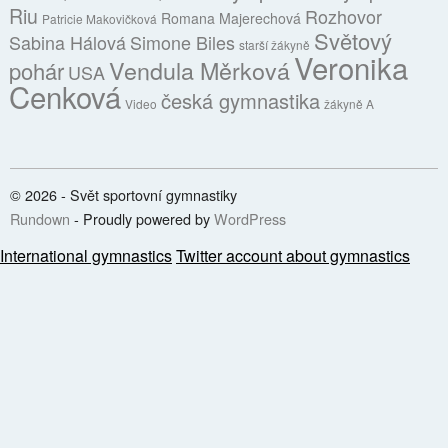
Riu
Rozhovor
Romana Majerechová
Patricie Makovičková
Světový
Sabina Hálová
Simone Biles
starší žákyně
Veronika
Vendula Měrková
pohár
USA
Cenková
česká gymnastika
Video
žákyně A
© 2026 - Svět sportovní gymnastiky
Rundown
- Proudly powered by
WordPress
International gymnastics
Twitter account about gymnastics