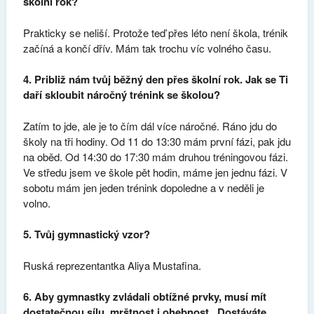
školní rok?
Prakticky se neliší. Protože teď přes léto není škola, trénik
začíná a končí dřív. Mám tak trochu víc volného času.
4. Približ nám tvůj běžný den přes školní rok. Jak se Ti
daří skloubit náročný trénink se školou?
Zatím to jde, ale je to čím dál více náročné. Ráno jdu do
školy na tři hodiny. Od 11 do 13:30 mám první fázi, pak jdu
na oběd. Od 14:30 do 17:30 mám druhou tréningovou fázi.
Ve středu jsem ve škole pět hodin, máme jen jednu fázi. V
sobotu mám jen jeden trénink dopoledne a v neděli je
volno.
5. Tvůj gymnastický vzor?
Ruská reprezentantka Aliya Mustafina.
6. Aby gymnastky zvládali obtížné prvky, musí mít
dostatečnou sílu, mrštnost i ohebnost. Dostáváte