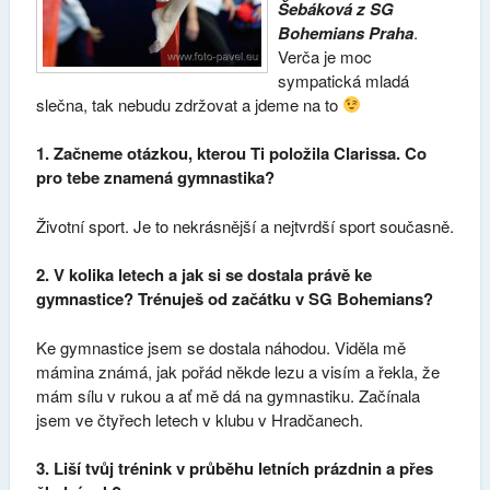
Šebáková z SG
Bohemians Praha
.
Verča je moc
sympatická mladá
slečna, tak nebudu zdržovat a jdeme na to
1. Začneme otázkou, kterou Ti položila Clarissa. Co
pro tebe znamená gymnastika?
Životní sport. Je to nekrásnější a nejtvrdší sport současně.
2. V kolika letech a jak si se dostala právě ke
gymnastice? Trénuješ od začátku v SG Bohemians?
Ke gymnastice jsem se dostala náhodou. Viděla mě
mámina známá, jak pořád někde lezu a visím a řekla, že
mám sílu v rukou a ať mě dá na gymnastiku. Začínala
jsem ve čtyřech letech v klubu v Hradčanech.
3. Liší tvůj trénink v průběhu letních prázdnin a přes