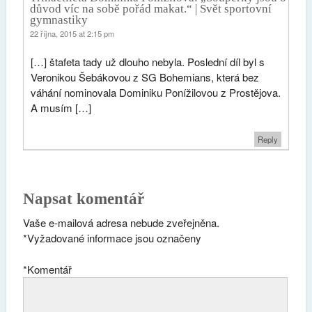
důvod víc na sobě pořád makat.“ | Svět sportovní
gymnastiky
22 října, 2015 at 2:15 pm
[…] štafeta tady už dlouho nebyla. Poslední díl byl s
Veronikou Šebákovou z SG Bohemians, která bez
váhání nominovala Dominiku Ponížilovou z Prostějova.
A musím […]
Reply
Napsat komentář
Vaše e-mailová adresa nebude zveřejněna.
*
Vyžadované informace jsou označeny
*
Komentář