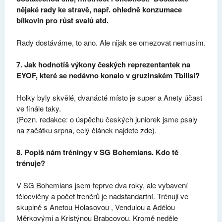
nějaké rady ke stravě, např. ohledně konzumace
bílkovin pro růst svalů atd.
Rady dostáváme, to ano. Ale nijak se omezovat nemusím.
7. Jak hodnotíš výkony českých reprezentantek na
EYOF, které se nedávno konalo v gruzinském Tbilisi?
Holky byly skvělé, dvanácté místo je super a Anety účast
ve finále taky.
(Pozn. redakce: o úspěchu českých juniorek jsme psaly
na začátku srpna, celý článek najdete
zde)
.
8. Popiš nám tréningy v SG Bohemians. Kdo tě
trénuje?
V SG Bohemians jsem teprve dva roky, ale vybavení
tělocvičny a počet trenérů je nadstandartní. Trénuji ve
skupině s Anetou Holasovou , Vendulou a Adélou
Měrkovými a Kristýnou Brabcovou. Kromě neděle