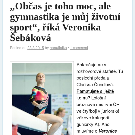
„Občas je toho moc, ale
gymnastika je můj životní
sport“, říká Veronika
Šebáková
Posted on
28.8.2015
by
hanuliatko
•
1 comment
Pokračujeme v
rozhovorové štafetě. Tu
poslední předala
Clarissa Čondlová.
Pamatujete si ještě
komu?
Lotošní
broznové mistryni ČR
ve čtyřboji v juniorské
věkové kategorii
(juniorky A). Ano,
mluvíme o
Veronice