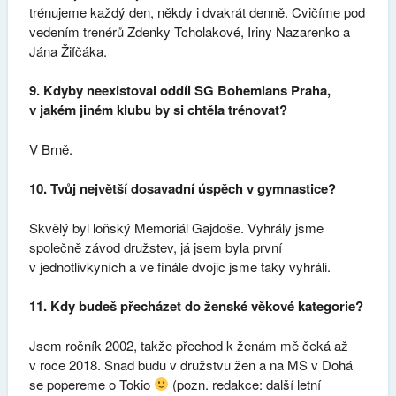
trénujeme každý den, někdy i dvakrát denně. Cvičíme pod
vedením trenérů Zdenky Tcholakové, Iriny Nazarenko a
Jána Žifčáka.
9. Kdyby neexistoval oddíl SG Bohemians Praha,
v jakém jiném klubu by si chtěla trénovat?
V Brně.
10. Tvůj největší dosavadní úspěch v gymnastice?
Skvělý byl loňský Memoriál Gajdoše. Vyhrály jsme
společně závod družstev, já jsem byla první
v jednotlivkyních a ve finále dvojic jsme taky vyhráli.
11. Kdy budeš přecházet do ženské věkové kategorie?
Jsem ročník 2002, takže přechod k ženám mě čeká až
v roce 2018. Snad budu v družstvu žen a na MS v Dohá
se popereme o Tokio
(pozn. redakce: další letní