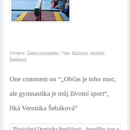
Category:
Česká gymnastika
| Tags:
Rozhovor
,
Veronika
Šebáková
One comment on “
„Občas je toho moc,
ale gymnastika je můj životní sport“,
říká Veronika Šebáková
”
Třináctiletá Dominika Ponížilová: „Soupěřky jsou o