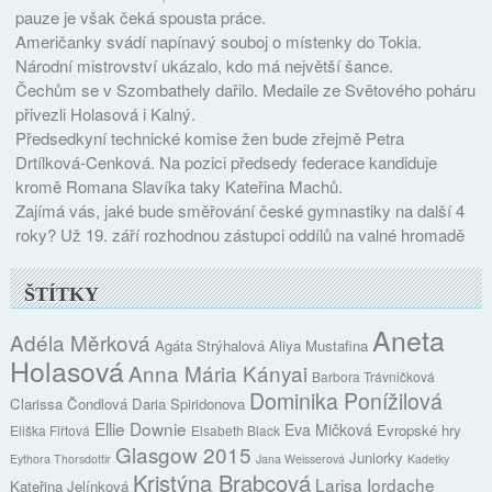
pauze je však čeká spousta práce.
Američanky svádí napínavý souboj o místenky do Tokia.
Národní mistrovství ukázalo, kdo má největší šance.
Čechům se v Szombathely dařilo. Medaile ze Světového poháru
přivezli Holasová i Kalný.
Předsedkyní technické komise žen bude zřejmě Petra
Drtílková-Cenková. Na pozici předsedy federace kandiduje
kromě Romana Slavíka taky Kateřina Machů.
Zajímá vás, jaké bude směřování české gymnastiky na další 4
roky? Už 19. září rozhodnou zástupci oddílů na valné hromadě
ŠTÍTKY
Aneta
Adéla Měrková
Agáta Strýhalová
Aliya Mustafina
Holasová
Anna Mária Kányai
Barbora Trávničková
Dominika Ponížilová
Clarissa Čondlová
Daria Spiridonova
Ellie Downie
Eva Mičková
Evropské hry
Eliška Fiřtová
Elsabeth Black
Glasgow 2015
Juniorky
Eythora Thorsdottir
Jana Weisserová
Kadetky
Kristýna Brabcová
Larisa Iordache
Kateřina Jelínková