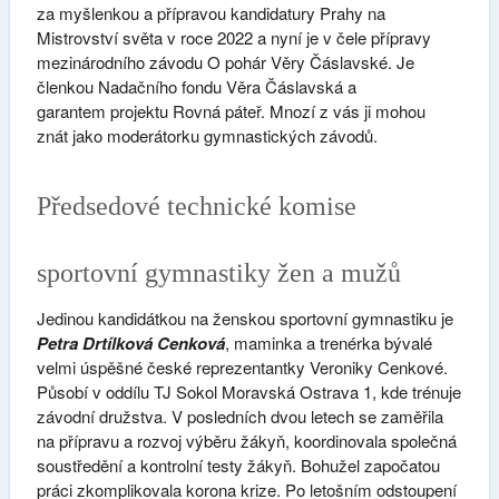
za myšlenkou a přípravou kandidatury Prahy na
Mistrovství světa v roce 2022 a nyní je v čele přípravy
mezinárodního závodu O pohár Věry Čáslavské. Je
členkou Nadačního fondu Věra Čáslavská a
garantem projektu Rovná páteř. Mnozí z vás ji mohou
znát jako moderátorku gymnastických závodů.
Předsedové technické komise
sportovní gymnastiky žen a mužů
Jedinou kandidátkou na ženskou sportovní gymnastiku je
Petra Drtílková Cenková
, maminka a trenérka bývalé
velmi úspěšné české reprezentantky Veroniky Cenkové.
Působí v oddílu TJ Sokol Moravská Ostrava 1, kde trénuje
závodní družstva. V posledních dvou letech se zaměřila
na přípravu a rozvoj výběru žákyň, koordinovala společná
soustředění a kontrolní testy žákyň. Bohužel započatou
práci zkomplikovala korona krize. Po letošním odstoupení