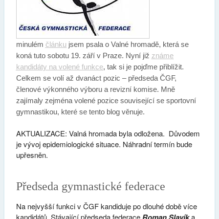
minulém
článku
jsem psala o Valné hromadě, která se
koná tuto sobotu 19. září v Praze. Nyní již
známe
kandidáty na volené funkce
, tak si je pojďme přiblížit.
Celkem se volí až dvanáct pozic – předseda ČGF,
členové výkonného výboru a revizní komise. Mně
zajímaly zejména volené pozice související se sportovní
gymnastikou, které se tento blog věnuje.
AKTUALIZACE: Valná hromada byla odložena. Důvodem
je vývoj epidemiologické situace. Náhradní termín bude
upřesněn.
Předseda gymnastické federace
Na nejvyšší funkci v ČGF kandiduje po dlouhé době více
kandidátů. Stávající předseda federace
Roman Slavík
a