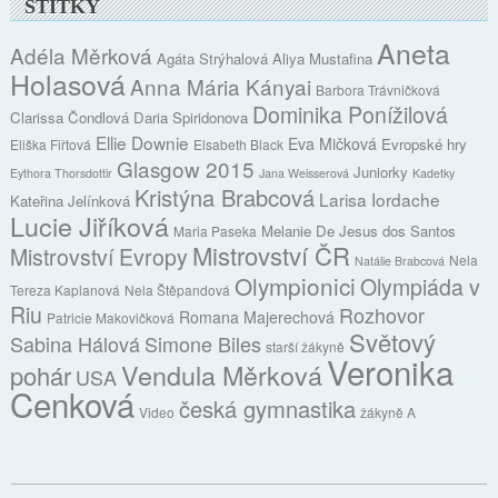
ŠTÍTKY
Aneta
Adéla Měrková
Agáta Strýhalová
Aliya Mustafina
Holasová
Anna Mária Kányai
Barbora Trávničková
Dominika Ponížilová
Clarissa Čondlová
Daria Spiridonova
Ellie Downie
Eva Mičková
Evropské hry
Eliška Fiřtová
Elsabeth Black
Glasgow 2015
Juniorky
Eythora Thorsdottir
Jana Weisserová
Kadetky
Kristýna Brabcová
Larisa Iordache
Kateřina Jelínková
Lucie Jiříková
Melanie De Jesus dos Santos
Maria Paseka
Mistrovství ČR
Mistrovství Evropy
Nela
Natálie Brabcová
Olympionici
Olympiáda v
Tereza Kaplanová
Nela Štěpandová
Riu
Rozhovor
Romana Majerechová
Patricie Makovičková
Světový
Sabina Hálová
Simone Biles
starší žákyně
Veronika
Vendula Měrková
pohár
USA
Cenková
česká gymnastika
Video
žákyně A