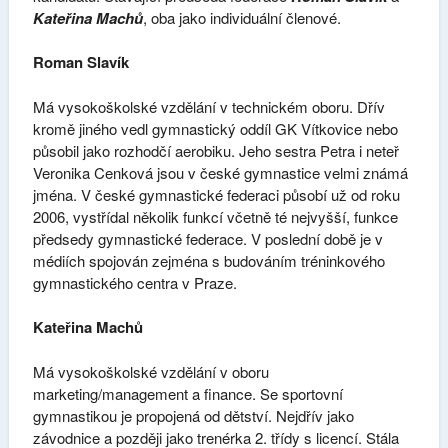
Kateřina Machů
, oba jako individuální členové.
Roman Slavík
Má vysokoškolské vzdělání v technickém oboru. Dřív
kromě jiného vedl gymnastický oddíl GK Vítkovice nebo
působil jako rozhodčí aerobiku. Jeho sestra Petra i neteř
Veronika Cenková jsou v české gymnastice velmi známá
jména. V české gymnastické federaci působí už od roku
2006, vystřídal několik funkcí včetně té nejvyšší, funkce
předsedy gymnastické federace. V poslední době je v
médiích spojován zejména s budováním tréninkového
gymnastického centra v Praze.
Kateřina Machů
Má vysokoškolské vzdělání v oboru
marketing/management a finance. Se sportovní
gymnastikou je propojená od dětství. Nejdřív jako
závodnice a později jako trenérka 2. třídy s licencí. Stála