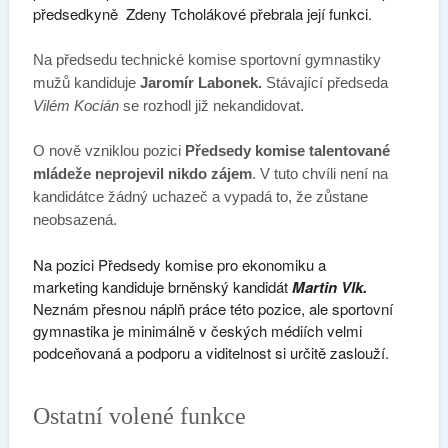
předsedkyně Zdeny Tcholákové přebrala její funkci.
Na předsedu technické komise sportovní gymnastiky
mužů kandiduje
Jaromír Labonek.
Stávající předseda
Vilém Kocián
se rozhodl již nekandidovat.
O nově vzniklou pozici
Předsedy komise talentované
mládeže neprojevil nikdo zájem
. V tuto chvíli není na
kandidátce žádný uchazeč a vypadá to, že zůstane
neobsazená.
Na pozici Předsedy komise pro ekonomiku a
marketing kandiduje brněnský kandidát
Martin Vlk.
Neznám přesnou náplň práce této pozice, ale sportovní
gymnastika je minimálně v českých médiích velmi
podceňovaná a podporu a viditelnost si určitě zaslouží.
Ostatní volené funkce