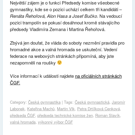
Největší zájem je o funkci Předsedy komise všeobecné
gymnastiky, kde se o pozici uchází celkem tři kandidáti –
Renáta Řehořová, Alon Hasa a Josef Bučko
. Na vedoucí
pozici trampolín se pokusí dosáhnout kromě stávajícího
předsedy Vladimíra Zemana i Martina Řehořová.
Zbývá jen doufat, že vláda do soboty nezmění pravidla pro
hromadné akce a valná hromada se uskuteční. Vedení
federace na webových stránkách připomíná, aby jste
nezapomněli na roušky
Více informací k události najdete
na oficiálních stránkách
ČGF.
Category:
Česká gymnastika
| Tags:
Česká gymnastická
,
Jaromír
Labonek
,
Kateřina Machů
,
Martin Vlk
,
Petra Drtílková Cenková
,
předseda ČGF
,
předseda technické komise žen
,
Roman Slavík
,
valná hromada
,
výkonný výbor ČGF