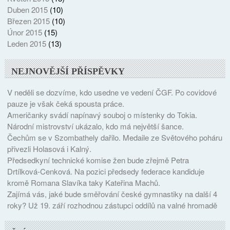
Duben 2015
(10)
Březen 2015
(10)
Únor 2015
(15)
Leden 2015
(13)
NEJNOVĚJŠÍ PŘÍSPĚVKY
V neděli se dozvíme, kdo usedne ve vedení ČGF. Po covidové
pauze je však čeká spousta práce.
Američanky svádí napínavý souboj o místenky do Tokia.
Národní mistrovství ukázalo, kdo má největší šance.
Čechům se v Szombathely dařilo. Medaile ze Světového poháru
přivezli Holasová i Kalný.
Předsedkyní technické komise žen bude zřejmě Petra
Drtílková-Cenková. Na pozici předsedy federace kandiduje
kromě Romana Slavíka taky Kateřina Machů.
Zajímá vás, jaké bude směřování české gymnastiky na další 4
roky? Už 19. září rozhodnou zástupci oddílů na valné hromadě