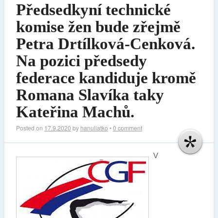
Předsedkyní technické
komise žen bude zřejmě
Petra Drtílková-Cenková.
Na pozici předsedy
federace kandiduje kromě
Romana Slavíka taky
Kateřina Machů.
Posted on
17.9.2020
by
hanuliatko
•
0 comment
V