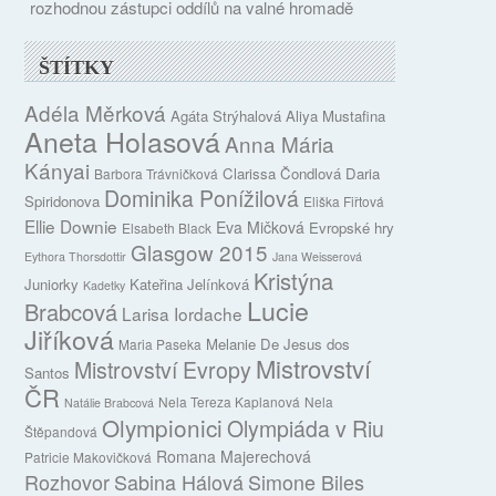
rozhodnou zástupci oddílů na valné hromadě
ŠTÍTKY
Adéla Měrková
Agáta Strýhalová
Aliya Mustafina
Aneta Holasová
Anna Mária
Kányai
Clarissa Čondlová
Daria
Barbora Trávničková
Dominika Ponížilová
Spiridonova
Eliška Fiřtová
Ellie Downie
Eva Mičková
Evropské hry
Elsabeth Black
Glasgow 2015
Eythora Thorsdottir
Jana Weisserová
Kristýna
Juniorky
Kateřina Jelínková
Kadetky
Lucie
Brabcová
Larisa Iordache
Jiříková
Melanie De Jesus dos
Maria Paseka
Mistrovství
Mistrovství Evropy
Santos
ČR
Nela Tereza Kaplanová
Nela
Natálie Brabcová
Olympionici
Olympiáda v Riu
Štěpandová
Romana Majerechová
Patricie Makovičková
Rozhovor
Sabina Hálová
Simone Biles