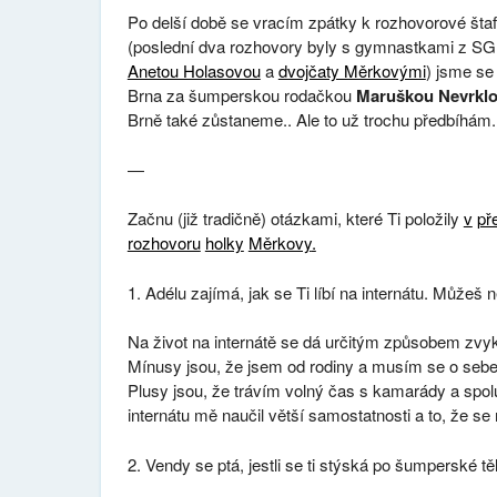
Po delší době se vracím zpátky k rozhovorové štaf
(poslední dva rozhovory byly s gymnastkami z S
Anetou Holasovou
a
dvojčaty Měrkovými
) jsme se
Brna za šumperskou rodačkou
Maruškou Nevrkl
Brně také zůstaneme.. Ale to už trochu předbíhám.
—
Začnu (již tradičně) otázkami, které Ti položily
v
př
rozhovoru
holky
Měrkovy
.
1. Adélu zajímá, jak se Ti líbí na internátu. Můžeš n
Na život na internátě se dá určitým způsobem zvykn
Mínusy jsou, že jsem od rodiny a musím se o sebe 
Plusy jsou, že trávím volný čas s kamarády a sp
internátu mě naučil větší samostatnosti a to, že 
2. Vendy se ptá, jestli se ti stýská po šumperské tě