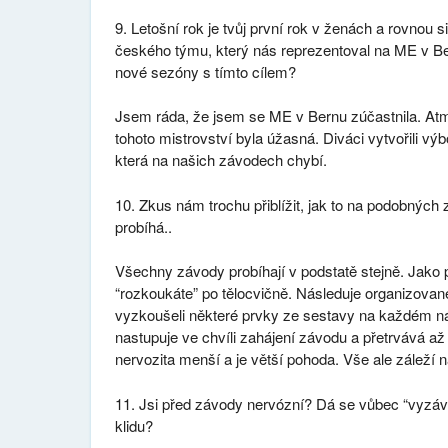
9. Letošní rok je tvůj první rok v ženách a rovnou s
českého týmu, který nás reprezentoval na ME v Ber
nové sezóny s tímto cílem?
Jsem ráda, že jsem se ME v Bernu zúčastnila. At
tohoto mistrovství byla úžasná. Diváci vytvořili vý
která na našich závodech chybí.
10. Zkus nám trochu přiblížit, jak to na podobných
probíhá..
Všechny závody probíhají v podstatě stejně. Jako p
“rozkoukáte” po tělocvičně. Následuje organizované
vyzkoušeli některé prvky ze sestavy na každém ná
nastupuje ve chvíli zahájení závodu a přetrvává až
nervozita menší a je větší pohoda. Vše ale záleží n
11. Jsi před závody nervózní? Dá se vůbec “vyzávo
klidu?