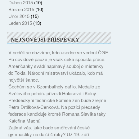
Duben 2015
(10)
Březen 2015
(10)
Únor 2015
(15)
Leden 2015
(13)
NEJNOVĚJŠÍ PŘÍSPĚVKY
V neděli se dozvíme, kdo usedne ve vedení ČGF.
Po covidové pauze je však čeká spousta práce.
Američanky svádí napínavý souboj o místenky
do Tokia. Národní mistrovství ukázalo, kdo má
největší šance.
Čechům se v Szombathely dařilo. Medaile ze
Světového poháru přivezli Holasová i Kalný.
Předsedkyní technické komise žen bude zřejmě
Petra Drtílková-Cenková. Na pozici předsedy
federace kandiduje kromě Romana Slavíka taky
Kateřina Machů.
Zajímá vás, jaké bude směřování české
gymnastiky na další 4 roky? Už 19. září