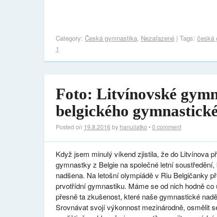
Category:
Česká gymnastika
,
Nezařazené
| Tags:
česká 
1
Foto: Litvínovské gymn
belgického gymnastické
Posted on
19.8.2016
by
hanuliatko
•
0 comment
Když jsem minulý víkend zjistila, že do Litvínova při
gymnastky z Belgie na společné letní soustředění,
nadšena. Na letošní olympiádě v Riu Belgičanky p
prvotřídní gymnastiku. Máme se od nich hodně co uč
přesně ta zkušenost, které naše gymnastické naděj
Srovnávat svojí výkonnost mezinárodně, osmělit s