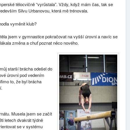
mperské tělocvičně “vyrůstala”. Vždy, když mám čas, tak se
Především Silvu Urbanovou, která mě trénovala.
hodla vyměnit klub?
ěla jsem v gymnastice pokračovat na vyšší úrovni a navíc se
ě lákala změna a chuť poznat něco nového.
můj starší brácha odešel do
lové úrovni pod vedením
Mimo to, že byl brácha
í.
ernátu. Musela jsem se začít
ti letech dvakrát týdně
rientovat se v systému