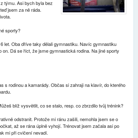
z týmu. Asi bych byla bez
 teď jsem za ně ráda.
ivota.
iné sporty?
 6 let. Oba dříve taky dělali gymnastiku. Navíc gymnastiku
co on. Dá se říct, že jsme gymnastická rodina. Na jiné sporty
s s rodinou a kamarády. Občas si zahraji na klavír, do kterého
oardu.
žeš blíž vysvětlit, co se stalo, resp. co zbrzdilo tvůj trénink?
rativně odstranit. Protože mi ránu zašili, nemohla jsem se o
očkat, až se rána úplně vyhojí. Trénovat jsem začala asi po
k mi při cvičení nevadí.