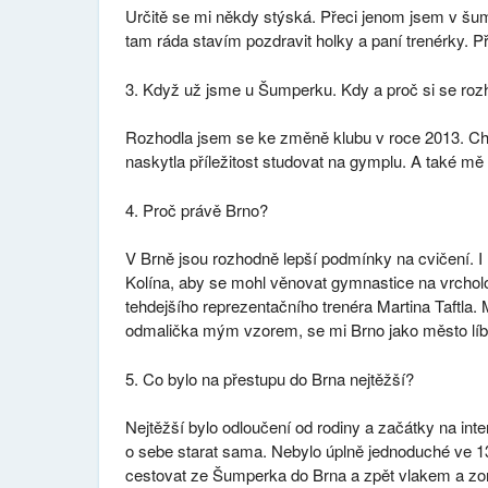
Určitě se mi někdy stýská. Přeci jenom jsem v šu
tam ráda stavím pozdravit holky a paní trenérky. 
3. Když už jsme u Šumperku. Kdy a proč si se roz
Rozhodla jsem se ke změně klubu v roce 2013. Cht
naskytla příležitost studovat na gymplu. A také m
4. Proč právě Brno?
V Brně jsou rozhodně lepší podmínky na cvičení. I 
Kolína, aby se mohl věnovat gymnastice na vrcho
tehdejšího reprezentačního trenéra Martina Taftla. 
odmalička mým vzorem, se mi Brno jako město líb
5. Co bylo na přestupu do Brna nejtěžší?
Nejtěžší bylo odloučení od rodiny a začátky na int
o sebe starat sama. Nebylo úplně jednoduché ve 13
cestovat ze Šumperka do Brna a zpět vlakem a zo