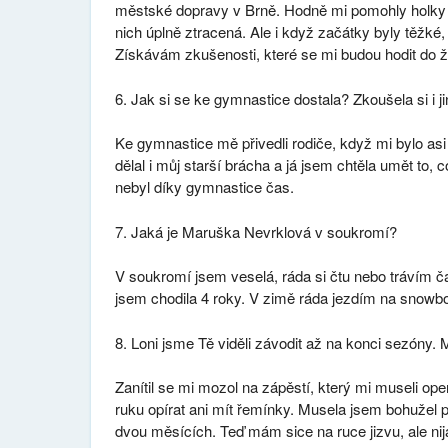
městské dopravy v Brně. Hodně mi pomohly holky 
nich úplně ztracená. Ale i když začátky byly těžké,
Získávám zkušenosti, které se mi budou hodit do ž
6. Jak si se ke gymnastice dostala? Zkoušela si i j
Ke gymnastice mě přivedli rodiče, když mi bylo asi
dělal i můj starší brácha a já jsem chtěla umět to, 
nebyl díky gymnastice čas.
7. Jaká je Maruška Nevrklová v soukromí?
V soukromí jsem veselá, ráda si čtu nebo trávím ča
jsem chodila 4 roky. V zimě ráda jezdím na snowb
8. Loni jsme Tě viděli závodit až na konci sezóny. Mů
Zanítil se mi mozol na zápěstí, který mi museli ope
ruku opírat ani mít řemínky. Musela jsem bohužel p
dvou měsících. Teď mám sice na ruce jizvu, ale nija