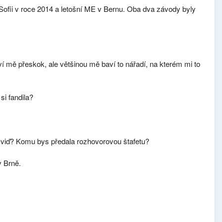
ofii v roce 2014 a letošní ME v Bernu. Oba dva závody byly
 mě přeskok, ale většinou mě baví to nářadí, na kterém mi to
si fandila?
, viď? Komu bys předala rozhovorovou štafetu?
v Brně.