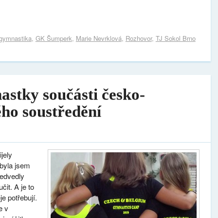
gymnastika
,
GK Šumperk
,
Marie Nevrklová
,
Rozhovor
,
TJ Sokol Brno
astky součásti česko-
ho soustředění
jely
 byla jsem
ředvedly
it. A je to
e potřebují.
e v