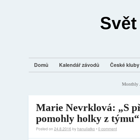
Svět
Domů
Kalendář závodů
České kluby 
Monthly 
Marie Nevrklová: „S p
pomohly holky z týmu“
Posted on
24.8.2016
by
hanuliatko
•
0 comment