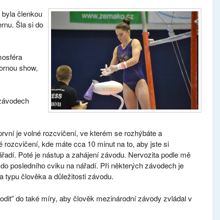
i byla členkou
nu. Šla si do
mosféra
bornou show,
 závodech
rvní je volné rozcvičení, ve kterém se rozhýbáte a
 rozcvičení, kde máte cca 10 minut na to, aby jste si
řadí. Poté je nástup a zahájení závodu. Nervozita podle mě
 do posledního cviku na nářadí. Při některých závodech je
a typu člověka a důležitosti závodu.
dit” do také míry, aby člověk mezinárodní závody zvládal v