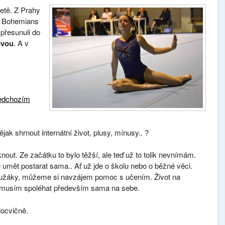
etě. Z Prahy
G Bohemians
 přesunuli do
ovou
. A v
edchozím
ějak shrnout internátní život, plusy, mínusy.. ?
out. Ze začátku to bylo těžší, ale teď už to tolik nevnímám.
umět postarat sama.. Ať už jde o školu nebo o běžné věci.
olužáky, můžeme si navzájem pomoc s učením. Život na
se musím spoléhat především sama na sebe.
locvičně.