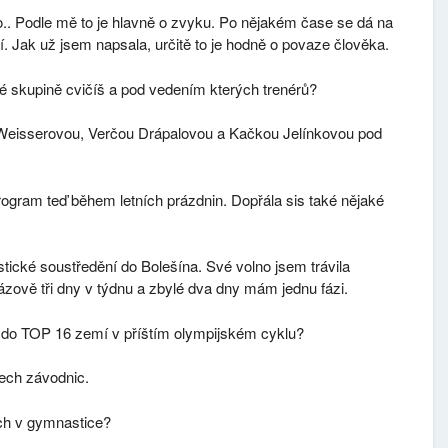
o.. Podle mě to je hlavně o zvyku. Po nějakém čase se dá na
í. Jak už jsem napsala, určitě to je hodně o povaze člověka.
é skupině cvičíš a pod vedením kterých trenérů?
u Weisserovou, Verčou Drápalovou a Kačkou Jelínkovou pod
rogram teď během letních prázdnin. Dopřála sis také nějaké
tické soustředění do Bolešína. Své volno jsem trávila
ázově tři dny v týdnu a zbylé dva dny mám jednu fázi.
e do TOP 16 zemí v příštím olympijském cyklu?
šech závodnic.
ch v gymnastice?