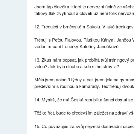
Jsem typ člověka, který je nervozní úplně ze všeh
takový tlak zvyknout a člověk už není tolik nervozn
12. Trénuješ v brněnském Sokolu. V jaké tréningov
Trénuji s Peťou Fialovou, Riuškou Kányai, Jančo
vedením paní trenérky Kateřiny Janečkové.
13. Zkus nám popsat, jak probíhá tvůj tréningový p
volno? Jak bylo dlouhé a kde si ho strávila?
Měla jsem volno 3 týdny a pak jsem jela na gymnas
především s rodinou a kamarády. Teď trénuji dvouf
14. Myslíš, že má Česká republika šanci dostat s
Těžko říct, bude to především záležet na zdraví v
15. Co považuješ za svůj největší dosavadní úspě