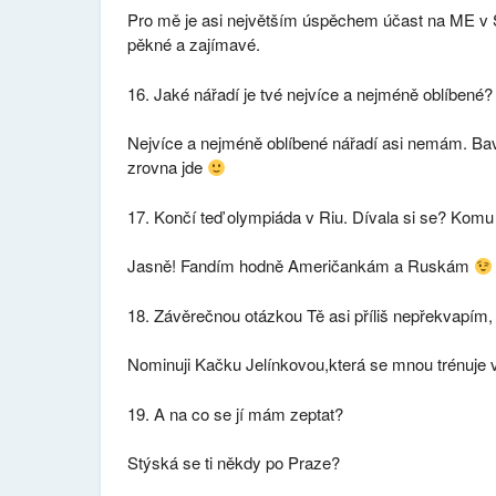
Pro mě je asi největším úspěchem účast na ME v S
pěkné a zajímavé.
16. Jaké nářadí je tvé nejvíce a nejméně oblíbené?
Nejvíce a nejméně oblíbené nářadí asi nemám. Baví
zrovna jde
17. Končí teď olympiáda v Riu. Dívala si se? Komu 
Jasně! Fandím hodně Američankám a Ruskám
18. Závěrečnou otázkou Tě asi příliš nepřekvapím
Nominuji Kačku Jelínkovou,která se mnou trénuje 
19. A na co se jí mám zeptat?
Stýská se ti někdy po Praze?