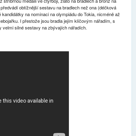
 stříbrnou medaili ve čtyřboji, zlato na bradlech a bronz na
 předvádí obtížnější sestavu na bradlech než ona (déčková
ké kandidátky na nominaci na olympiádu do Tokia, nicméně až
cebojařku. I přestože jsou bradla jejím klíčovým nářadím, s
 velmi silné sestavy na zbývajích nářadích.