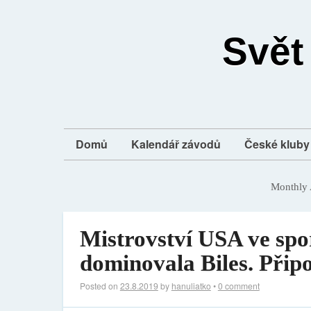
Svět
Domů
Kalendář závodů
České kluby 
Monthly 
Mistrovství USA ve spo
dominovala Biles. Připo
Posted on
23.8.2019
by
hanuliatko
•
0 comment