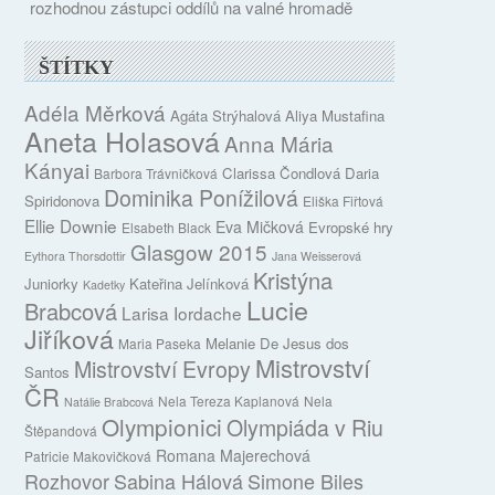
rozhodnou zástupci oddílů na valné hromadě
ŠTÍTKY
Adéla Měrková
Agáta Strýhalová
Aliya Mustafina
Aneta Holasová
Anna Mária
Kányai
Clarissa Čondlová
Daria
Barbora Trávničková
Dominika Ponížilová
Spiridonova
Eliška Fiřtová
Ellie Downie
Eva Mičková
Evropské hry
Elsabeth Black
Glasgow 2015
Eythora Thorsdottir
Jana Weisserová
Kristýna
Juniorky
Kateřina Jelínková
Kadetky
Lucie
Brabcová
Larisa Iordache
Jiříková
Melanie De Jesus dos
Maria Paseka
Mistrovství
Mistrovství Evropy
Santos
ČR
Nela Tereza Kaplanová
Nela
Natálie Brabcová
Olympionici
Olympiáda v Riu
Štěpandová
Romana Majerechová
Patricie Makovičková
Rozhovor
Sabina Hálová
Simone Biles