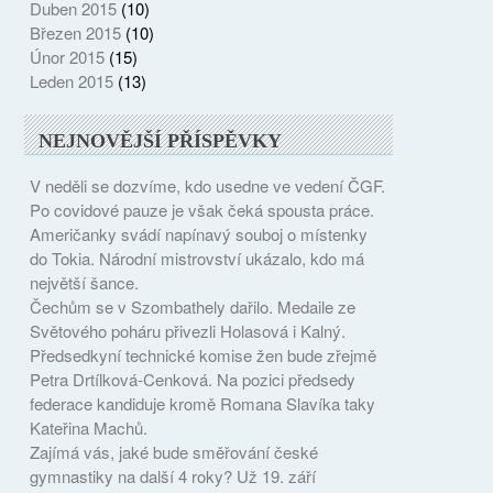
Duben 2015
(10)
Březen 2015
(10)
Únor 2015
(15)
Leden 2015
(13)
NEJNOVĚJŠÍ PŘÍSPĚVKY
V neděli se dozvíme, kdo usedne ve vedení ČGF.
Po covidové pauze je však čeká spousta práce.
Američanky svádí napínavý souboj o místenky
do Tokia. Národní mistrovství ukázalo, kdo má
největší šance.
Čechům se v Szombathely dařilo. Medaile ze
Světového poháru přivezli Holasová i Kalný.
Předsedkyní technické komise žen bude zřejmě
Petra Drtílková-Cenková. Na pozici předsedy
federace kandiduje kromě Romana Slavíka taky
Kateřina Machů.
Zajímá vás, jaké bude směřování české
gymnastiky na další 4 roky? Už 19. září