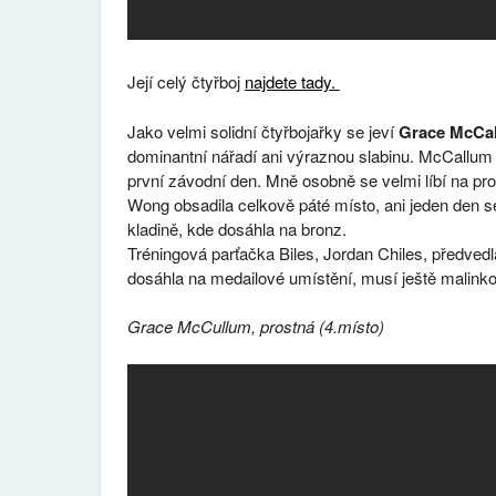
Její celý čtyřboj
najdete tady.
Jako velmi solidní čtyřbojařky se jeví
Grace McCal
dominantní nářadí ani výraznou slabinu. McCallum 
první závodní den. Mně osobně se velmi líbí na pr
Wong obsadila celkově páté místo, ani jeden den se
kladině, kde dosáhla na bronz.
Tréningová parťačka Biles, Jordan Chiles, předved
dosáhla na medailové umístění, musí ještě malinko 
Grace McCullum, prostná (4.místo)