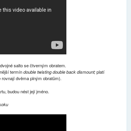
 dvojné salto se čtverným obratem.
žnější termín
double twisting double back dismount;
platí
se rovnají dvěma plným obratům).
rtu, budou nést její jméno.
koku