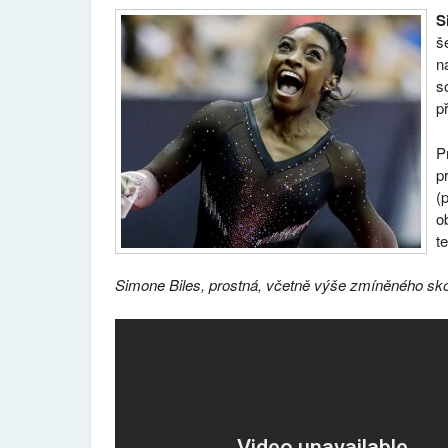
S
š
n
s
p
P
p
(
o
t
Simone Biles, prostná, včetně výše zmíněného sk