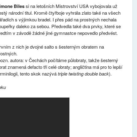
imone Biles
si na letošních Mistrovství USA vybojovala už
estý národní titul. Kromě čtyřboje vyhrála zlato také na všech
ářadích s výjimkou bradel. I přes pád na prostných nechala
oupeřky daleko za sebou. Předvedla také dva prvky, které se
ředtím v závodě žádné jiné gymnastce nepovedlo předvést.
rvním z nich je dvojné salto s šesterným obratem na
rostných.
pozn. autora: v Čechách počítáme půlobraty, takže šesterný
brat znamená defacto tři celé obraty; angličtina má pro to lepší
erminilogii, tento skok nazývá
triple twisting double back
).
oku