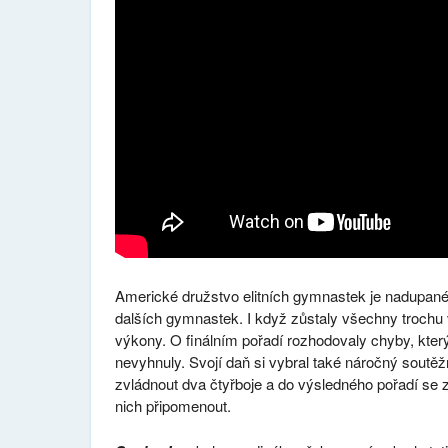
Americké družstvo elitních gymnastek je nadupané
dalších gymnastek. I když zůstaly všechny trochu 
výkony. O finálním pořadí rozhodovaly chyby, kt
nevyhnuly. Svojí daň si vybral také náročný sout
zvládnout dva čtyřboje a do výsledného pořadí se 
nich připomenout.