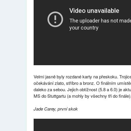
Velmi jasně byly rozdané karty na přeskoku. Troji
očekávání zlato, stříbro a bronz. O finálním umíst
daleko za sebou. Jejich obtížnost (5.8 a 6.0) je ak
MS do Stuttgartu (a mohly by všechny tři do finále),
Jade Carey, první skok