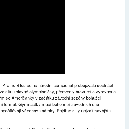
. Kromě Biles se na národní šampionát probojovalo šestnáct
ve stínu slavné olympioničky, předvedly bravurní a vyrovnané
erým se Američanky v začátku závodní sezóny bohužel
ěžní formát. Gymnastky musí během tří závodních dnů
započítávají všechny známky. Pojďme si ty nejzajímavější z