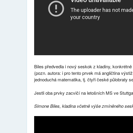
Biles předvedla i nový seskok z kladiny, konkrétně
(pozn. autora: i pro tento prvek má angličtina výsti
jednoduchá matematika, tj. čtyři české půlobraty 
Jestli oba prvky zacvičí na letošních MS ve Stuttga
Simone Biles, kladina včetně výše zmíněného ses