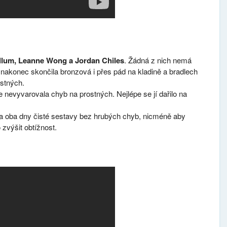
lum, Leanne Wong a Jordan Chiles
. Žádná z nich nemá
nakonec skončila bronzová i přes pád na kladině a bradlech
ostných.
 nevyvarovala chyb na prostných. Nejlépe se jí dařilo na
la oba dny čisté sestavy bez hrubých chyb, nicméně aby
zvýšit obtížnost.