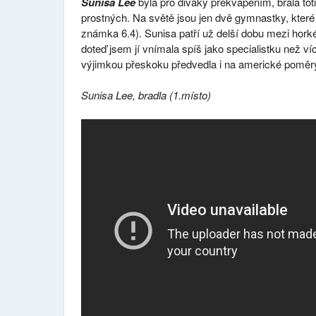
Sunisa Lee
byla pro diváky překvapením, brala totiž
prostných. Na světě jsou jen dvě gymnastky, které
známka 6.4). Sunisa patří už delší dobu mezi hor
doteď jsem jí vnímala spíš jako specialistku než ví
výjimkou přeskoku předvedla i na americké poměry
Sunisa Lee, bradla (1.místo)