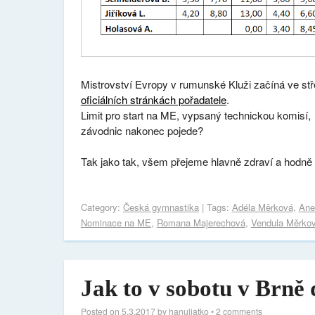
Mistrovství Evropy v rumunské Kluži začíná ve st
oficiálních stránkách pořadatele
.
Limit pro start na ME, vypsaný technickou komisí
závodnic nakonec pojede?
Tak jako tak, všem přejeme hlavně zdraví a hodně š
Category:
Česká gymnastika
| Tags:
Adéla Měrková
,
Ane
Nominace na ME
,
Romana Majerechová
,
Vendula Měrko
Jak to v sobotu v Brně
Posted on
5.3.2017
by
hanuliatko
•
2 comments