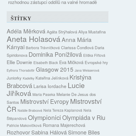
rozhodnou zástupci oddílů na valné hromadě
ŠTÍTKY
Adéla Měrková
Agáta Strýhalová
Aliya Mustafina
Aneta Holasová
Anna Mária
Kányai
Clarissa Čondlová
Daria
Barbora Trávničková
Dominika Ponížilová
Spiridonova
Eliška Fiřtová
Ellie Downie
Eva Mičková
Evropské hry
Elsabeth Black
Glasgow 2015
Eythora Thorsdottir
Jana Weisserová
Kristýna
Juniorky
Kateřina Jelínková
Kadetky
Lucie
Brabcová
Larisa Iordache
Jiříková
Melanie De Jesus dos
Maria Paseka
Mistrovství
Mistrovství Evropy
Santos
ČR
Nela Tereza Kaplanová
Nela
Natálie Brabcová
Olympionici
Olympiáda v Riu
Štěpandová
Romana Majerechová
Patricie Makovičková
Rozhovor
Sabina Hálová
Simone Biles