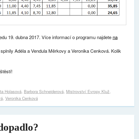
ředu 19. dubna 2017. Více informací o programu najdete
na
, splnily Adéla a Vendula Měrkovy a Veronika Cenková.
Kolik
těstí!
ta Holasová
,
Barbora Schneiderová
,
Mistrovství Evropy Kluž
,
vá
,
Veronika Cenková
 dopadlo?