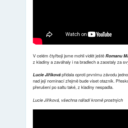
V celém čtyřboji jsme mohli vidět ještě
Romanu Ma
z kladiny a zaváhaly i na bradlech a zaostaly za
Lucie Jiříková
přidala oproti prvnímu závodu jedno 
nad její nominací zřejmě bude viset otazník. Přes
přerušení po saltu také, z kladiny nespadla.
Lucie Jiříková, všechna nářadí kromě prostných