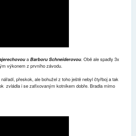
jerechovou
a
Barboru Schneiderovou
. Obě ale spadly 3x
 svým výkonem z prvního závodu.
nářadí, přeskok, ale bohužel z toho ještě nebyl čtyřboj a tak
kok zvládla i se zafixovaným kotníkem dobře. Bradla mimo