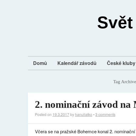
Svět
Domů
Kalendář závodů
České kluby 
Tag Archiv
2. nominační závod na
Posted on
19.3.2017
by
hanuliatko
•
3 comments
Včera se na pražské Bohemce konal 2. nominačn