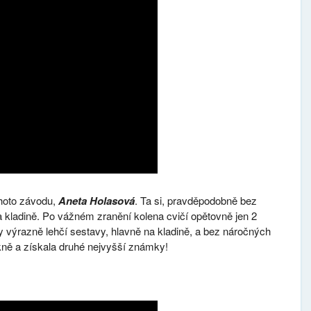
hoto závodu,
Aneta Holasová
. Ta si, pravděpodobně bez
a kladině. Po vážném zranění kolena cvičí opětovně jen 2
výrazně lehčí sestavy, hlavně na kladině, a bez náročných
kně a získala druhé nejvyšší známky!