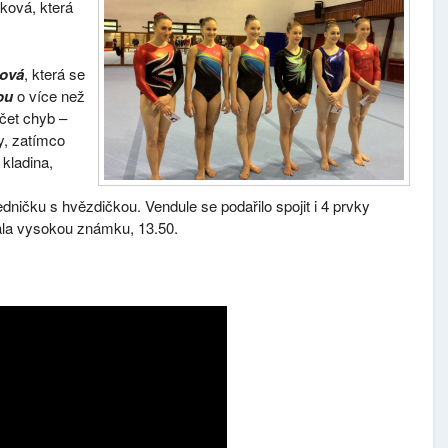
ková, která
ová
, která se
ou
o více než
čet chyb –
y, zatímco
 kladina,
edničku s hvězdičkou. Vendule se podařilo spojit i 4 prvky
tala vysokou známku, 13.50.