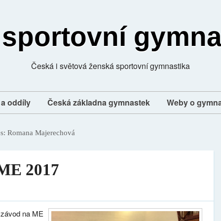
 sportovní gymna
Česká i světová ženská sportovní gymnastika
a oddíly
Česká základna gymnastek
Weby o gymna
es:
Romana Majerechová
 ME 2017
í závod na ME