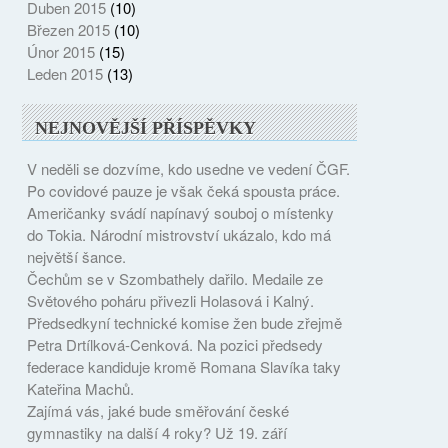
Duben 2015
(10)
Březen 2015
(10)
Únor 2015
(15)
Leden 2015
(13)
NEJNOVĚJŠÍ PŘÍSPĚVKY
V neděli se dozvíme, kdo usedne ve vedení ČGF.
Po covidové pauze je však čeká spousta práce.
Američanky svádí napínavý souboj o místenky
do Tokia. Národní mistrovství ukázalo, kdo má
největší šance.
Čechům se v Szombathely dařilo. Medaile ze
Světového poháru přivezli Holasová i Kalný.
Předsedkyní technické komise žen bude zřejmě
Petra Drtílková-Cenková. Na pozici předsedy
federace kandiduje kromě Romana Slavíka taky
Kateřina Machů.
Zajímá vás, jaké bude směřování české
gymnastiky na další 4 roky? Už 19. září