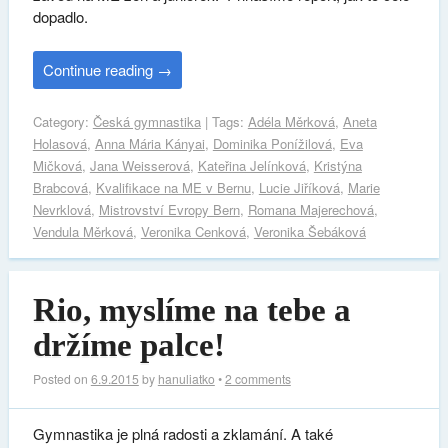
dopadlo.
Continue reading
→
Category:
Česká gymnastika
| Tags:
Adéla Měrková
,
Aneta
Holasová
,
Anna Mária Kányai
,
Dominika Ponížilová
,
Eva
Mičková
,
Jana Weisserová
,
Kateřina Jelínková
,
Kristýna
Brabcová
,
Kvalifikace na ME v Bernu
,
Lucie Jiříková
,
Marie
Nevrklová
,
Mistrovství Evropy Bern
,
Romana Majerechová
,
Vendula Měrková
,
Veronika Cenková
,
Veronika Šebáková
Rio, myslíme na tebe a
držíme palce!
Posted on
6.9.2015
by
hanuliatko
•
2 comments
Gymnastika je plná radosti a zklamání. A také