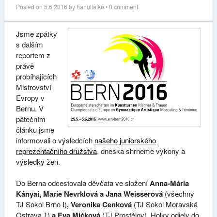
Posted on
5.6.2016
by
hanuliatko
•
0 comment
Jsme zpátky
s dalším
reportem z
právě
probíhajících
Mistrovství
Evropy v
Bernu. V
pátečním
článku jsme
informovali o výsledcích
našeho juniorského
reprezentačního družstva
, dneska shrneme výkony a
výsledky žen.
Do Berna odcestovala děvčata ve složení
Anna-Mária
Kányai, Marie Nevrklová a Jana Weisserová
(všechny
TJ Sokol Brno I)
, Veronika Cenková
(TJ Sokol Moravská
Ostrava 1)
a Eva Mičková
(TJ Prostějov). Holky odjely do