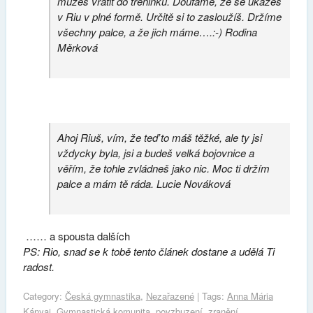
můžeš vrátit do tréninku. Doufáme, že se ukážeš
v Riu v plné formě. Určitě si to zasloužíš. Držíme
všechny palce, a že jich máme….:-) Rodina
Měrková
Ahoj Riuš, vím, že teď to máš těžké, ale ty jsi
vždycky byla, jsi a budeš velká bojovnice a
věřím, že tohle zvládneš jako nic. Moc ti držím
palce a mám tě ráda. Lucie Nováková
…… a spousta dalších
PS: Rio, snad se k tobě tento článek dostane a udělá Ti
radost.
Category:
Česká gymnastika
,
Nezařazené
| Tags:
Anna Mária
Kányai
,
Gymnastická komunita
,
povzbuzení
,
zranění