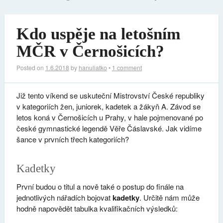
Kdo uspěje na letošním
MČR v Černošicích?
Posted on
1.6.2018
by
hanuliatko
•
1 comment
Již tento víkend se uskuteční Mistrovství České republiky
v kategoriích žen, juniorek, kadetek a žákyň A. Závod se
letos koná v Černošicích u Prahy, v hale pojmenované po
české gymnastické legendě Věře Čáslavské. Jak vidíme
šance v prvních třech kategoriích?
Kadetky
První budou o titul a nově také o postup do finále na
jednotlivých nářadích bojovat
kadetky
. Určitě nám může
hodně napovědět tabulka kvalifikačních výsledků: