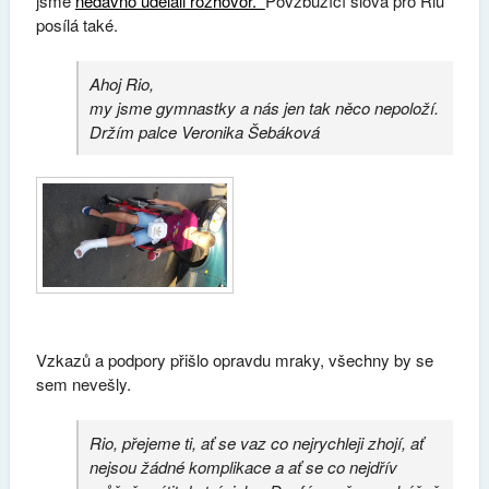
jsme
nedávno udělali rozhovor.
Povzbuzící slova pro Riu
posílá také.
Ahoj Rio,
my jsme gymnastky a nás jen tak něco nepoloží.
Držím palce Veronika Šebáková
Vzkazů a podpory přišlo opravdu mraky, všechny by se
sem nevešly.
Rio, přejeme ti, ať se vaz co nejrychleji zhojí, ať
nejsou žádné komplikace a ať se co nejdřív