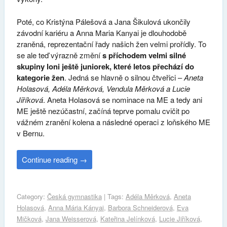
Poté, co Kristýna Pálešová a Jana Šikulová ukončily
závodní kariéru a Anna Maria Kanyai je dlouhodobě
zraněná, reprezentační řady našich žen velmi prořídly. To
se ale teď výrazně změní
s příchodem velmi silné
skupiny loni ještě juniorek, které letos přechází do
kategorie žen
. Jedná se hlavně o silnou čtveřici –
Aneta
Holasová, Adéla Měrková, Vendula Měrková a Lucie
Jiříková
. Aneta Holasová se nominace na ME a tedy ani
ME ještě nezúčastní, začíná teprve pomalu cvičit po
vážném zranění kolena a následné operaci z loňského ME
v Bernu.
Continue reading
→
Category:
Česká gymnastika
| Tags:
Adéla Měrková
,
Aneta
Holasová
,
Anna Mária Kányai
,
Barbora Schneiderová
,
Eva
Mičková
,
Jana Weisserová
,
Kateřina Jelínková
,
Lucie Jiříková
,