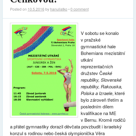
Posted on
10.5.2016
by
hanuliatko
•
0 comment
V sobotu se konalo
v pražské
gymnastické hale
Bohemians mezistátní
utkání
reprezentačních
družstev Č
eské
republiky, Slovenské
republiky, Rakouska,
Polska a Izraele
, které
bylo zároveň třetím a
posledním dílem
kvalifikace na ME
v Bernu. Kromě rodičů
a přátel gymnastiky dorazil děvčata povzbudit i israelský
konzul s rodinou nebo česká olympionička Věra