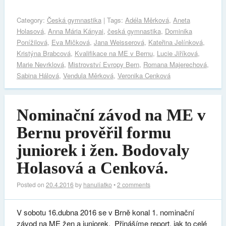
Category:
Česká gymnastika
| Tags:
Adéla Měrková
,
Aneta
Holasová
,
Anna Mária Kányai
,
česká gymnastika
,
Dominika
Ponížilová
,
Eva Mičková
,
Jana Weisserová
,
Kateřina Jelínková
,
Kristýna Brabcová
,
Kvalifikace na ME v Bernu
,
Lucie Jiříková
,
Marie Nevrklová
,
Mistrovství Evropy Bern
,
Romana Majerechová
,
Sabina Hálová
,
Vendula Měrková
,
Veronika Cenková
Nominační závod na ME v
Bernu prověřil formu
juniorek i žen. Bodovaly
Holasová a Cenková.
Posted on
20.4.2016
by
hanuliatko
•
2 comments
V sobotu 16.dubna 2016 se v Brně konal 1. nominační
závod na ME žen a juniorek. Přinášíme report, jak to celé