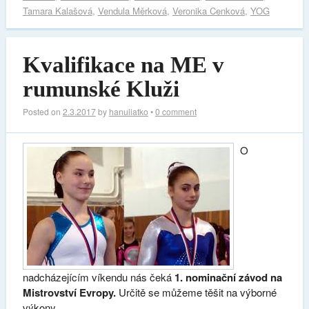
Tamara Kalašová
,
Vendula Měrková
,
Veronika Cenková
,
YOG
Kvalifikace na ME v
rumunské Kluži
Posted on
2.3.2017
by
hanuliatko
•
0 comment
O
nadcházejícím víkendu nás čeká
1. nominační závod na
Mistrovství Evropy.
Určitě se můžeme těšit na výborné
výkony.