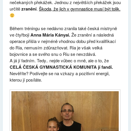
nečekaných překážek. Jednou z největších překážek jsou
určitě
zranění
.
Škoda, že jich v gymnastice musí být tolik.
Během tréningu se nedávno zranila také česká mistryně
ve čtyřboji
Anna Mária Kányai.
Že zranění a následná
operace přišla v nejméně vhodnou dobu před kvalifikací
do Ria, nemusím zdůrazňovat. Ria je však velká
bojovnice a se svého snu o Riu se nevzdává.
A já jí fadním. Tedy.. nejde vůbec o mně, ale o to, že
CELÁ ČESKÁ GYMNASTICKÁ KOMUNITA jí fandí.
Nevěříte? Podívejte se na vzkazy a pozitivní energii,
kterou jí posíláte.