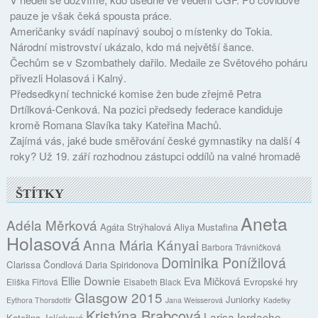
pauze je však čeká spousta práce.
Američanky svádí napínavý souboj o místenky do Tokia.
Národní mistrovství ukázalo, kdo má největší šance.
Čechům se v Szombathely dařilo. Medaile ze Světového poháru
přivezli Holasová i Kalný.
Předsedkyní technické komise žen bude zřejmě Petra
Drtílková-Cenková. Na pozici předsedy federace kandiduje
kromě Romana Slavíka taky Kateřina Machů.
Zajímá vás, jaké bude směřování české gymnastiky na další 4
roky? Už 19. září rozhodnou zástupci oddílů na valné hromadě
ŠTÍTKY
Aneta
Adéla Měrková
Agáta Strýhalová
Aliya Mustafina
Holasová
Anna Mária Kányai
Barbora Trávničková
Dominika Ponížilová
Clarissa Čondlová
Daria Spiridonova
Ellie Downie
Eva Mičková
Evropské hry
Eliška Fiřtová
Elsabeth Black
Glasgow 2015
Juniorky
Eythora Thorsdottir
Jana Weisserová
Kadetky
Kristýna Brabcová
Larisa Iordache
Kateřina Jelínková