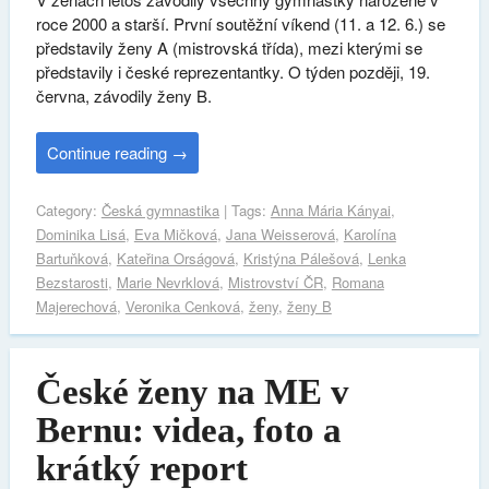
roce 2000 a starší. První soutěžní víkend (11. a 12. 6.) se
představily ženy A (mistrovská třída), mezi kterými se
představily i české reprezentantky. O týden později, 19.
června, závodily ženy B.
Continue reading
→
Category:
Česká gymnastika
| Tags:
Anna Mária Kányai
,
Dominika Lisá
,
Eva Mičková
,
Jana Weisserová
,
Karolína
Bartuňková
,
Kateřina Orságová
,
Kristýna Pálešová
,
Lenka
Bezstarosti
,
Marie Nevrklová
,
Mistrovství ČR
,
Romana
Majerechová
,
Veronika Cenková
,
ženy
,
ženy B
České ženy na ME v
Bernu: videa, foto a
krátký report