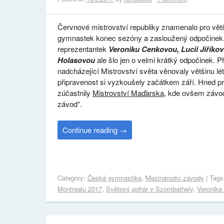
Červnové mistrovství republiky znamenalo pro vět
gymnastek konec sezóny a zasloužený odpočinek. P
reprezentantek
Veroniku Cenkovou, Lucii Jiříko
Holasovou
ale šlo jen o velmi krátký odpočinek. P
nadcházející Mistrovství světa věnovaly většinu lét
připravenost si vyzkoušely začátkem září. Hned pr
zúčastnily
Mistrovství Maďarska
, kde ovšem závo
závod“.
Continue reading
→
Category:
Česká gymnastika
,
Mezinárodní závody
| Tag
Montrealu 2017
,
Světový pohár v Szombathely
,
Veronika