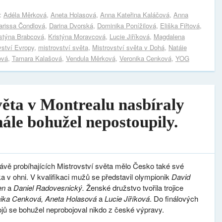
s:
Adéla Měrková
,
Aneta Holasová
,
Anna Kateřina Kaláčová
,
Anna
arissa Čondlová
,
Darina Dvorská
,
Dominika Ponížilová
,
Eliška Fiřtová
,
istýna Brabcová
,
Kristýna Moravcová
,
Lucie Jiříková
,
Magdalena
vství Evropy
,
mistrovství světa
,
Mistrovství světa v Dohá
,
Natáie
ová
,
Tamara Kalašová
,
Vendula Měrková
,
Veronika Cenková
,
YOG
věta v Montrealu nasbíraly
nále bohužel nepostoupily.
ávě probíhajících Mistrovství světa mělo Česko také své
ka v ohni. V kvalifikaci mužů se představil olympionik
David
en
a
Daniel Radovesnický.
Ženské družstvo tvořila trojice
nika Cenková, Aneta Holasová
a
Lucie Jiříková
. Do finálových
jů se bohužel neprobojoval nikdo z české výpravy.