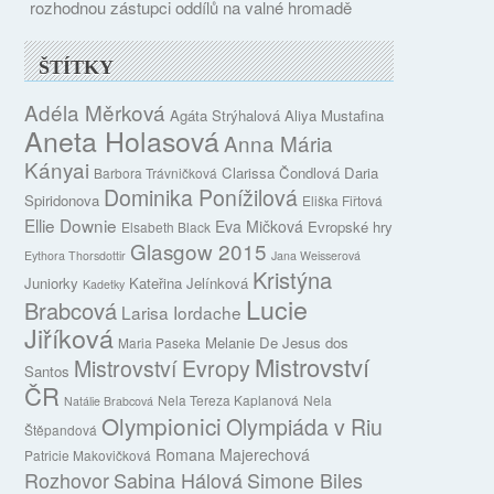
rozhodnou zástupci oddílů na valné hromadě
ŠTÍTKY
Adéla Měrková
Agáta Strýhalová
Aliya Mustafina
Aneta Holasová
Anna Mária
Kányai
Clarissa Čondlová
Daria
Barbora Trávničková
Dominika Ponížilová
Spiridonova
Eliška Fiřtová
Ellie Downie
Eva Mičková
Evropské hry
Elsabeth Black
Glasgow 2015
Eythora Thorsdottir
Jana Weisserová
Kristýna
Juniorky
Kateřina Jelínková
Kadetky
Lucie
Brabcová
Larisa Iordache
Jiříková
Melanie De Jesus dos
Maria Paseka
Mistrovství
Mistrovství Evropy
Santos
ČR
Nela Tereza Kaplanová
Nela
Natálie Brabcová
Olympionici
Olympiáda v Riu
Štěpandová
Romana Majerechová
Patricie Makovičková
Rozhovor
Sabina Hálová
Simone Biles