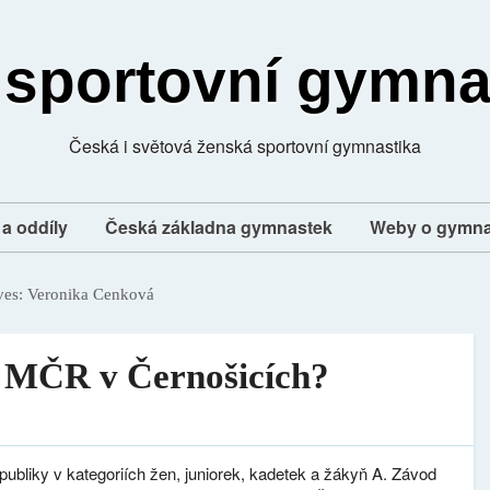
 sportovní gymna
Česká i světová ženská sportovní gymnastika
a oddíly
Česká základna gymnastek
Weby o gymna
ves:
Veronika Cenková
m MČR v Černošicích?
publiky v kategoriích žen, juniorek, kadetek a žákyň A. Závod