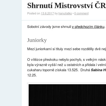
Shrnutí Mistrovství ČR
Posted on
13.6.2017
by
hanuliatko
•
0 comment
Sobotní závody jsme shrnuli
v předchozím článku
.
Juniorky
Mezi juniorkami si tituly mezi sebe rozdělily dvě nej
O vítězce přeskoku nebylo pochyb, s velkým nás
byla výrazně vyšší než u ostatních a přidala i vel
cukaharu toporně získala 13.525. Druhá
Sabina H
12.25.