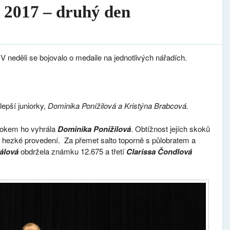
 2017 – druhý den
 V neděli se bojovalo o medaile na jednotlivých nářadích.
lepší juniorky,
Dominika Ponížilová a Kristýna Brabcová.
kokem ho vyhrála
Dominika Ponížilová
. Obtížnost jejích skoků
mi hezké provedení. Za přemet salto toporně s půlobratem a
álová
obdržela známku 12.675 a třetí
Clarissa Čondlová