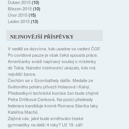
Duben 2015
(10)
Březen 2015
(10)
Únor 2015
(15)
Leden 2015
(13)
NEJNOVĚJŠÍ PŘÍSPĚVKY
V neděli se dozvíme, kdo usedne ve vedení ČGF.
Po covidové pauze je však čeká spousta práce.
Američanky svádí napínavý souboj o místenky
do Tokia. Národní mistrovství ukázalo, kdo má
největší šance.
Čechům se v Szombathely dařilo. Medaile ze
Světového poháru přivezli Holasová i Kalný.
Předsedkyní technické komise žen bude zřejmě
Petra Drtílková-Cenková. Na pozici předsedy
federace kandiduje kromě Romana Slavíka taky
Kateřina Machů.
Zajímá vás, jaké bude směřování české
gymnastiky na další 4 roky? Už 19. září