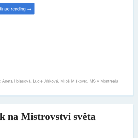
tinue reading
→
s:
Aneta Holasová
,
Lucie Jiříková
,
Miloš Miškovic
,
MS v Montrealu
k na Mistrovství světa