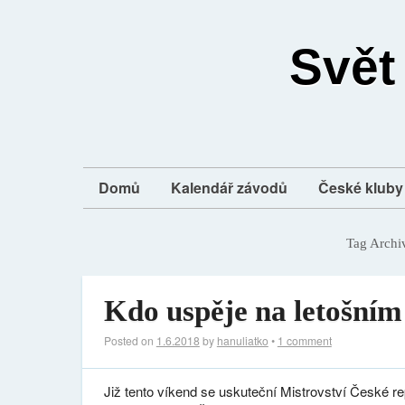
Svět
Domů
Kalendář závodů
České kluby 
Tag Archi
Kdo uspěje na letošní
Posted on
1.6.2018
by
hanuliatko
•
1 comment
Již tento víkend se uskuteční Mistrovství České re