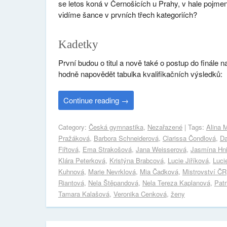
se letos koná v Černošicích u Prahy, v hale poj
vidíme šance v prvních třech kategoriích?
Kadetky
První budou o titul a nově také o postup do finále 
hodně napovědět tabulka kvalifikačních výsledků:
Continue reading
→
Category:
Česká gymnastika
,
Nezařazené
| Tags:
Alina 
Pražáková
,
Barbora Schneiderová
,
Clarissa Čondlová
,
Da
Fiřtová
,
Ema Strakošová
,
Jana Weisserová
,
Jasmína Hni
Klára Peterková
,
Kristýna Brabcová
,
Lucie Jiříková
,
Luci
Kuhnová
,
Marie Nevrklová
,
Mia Čadková
,
Mistrovství ČR
Riantová
,
Nela Štěpandová
,
Nela Tereza Kaplanová
,
Patr
Tamara Kalašová
,
Veronika Cenková
,
ženy