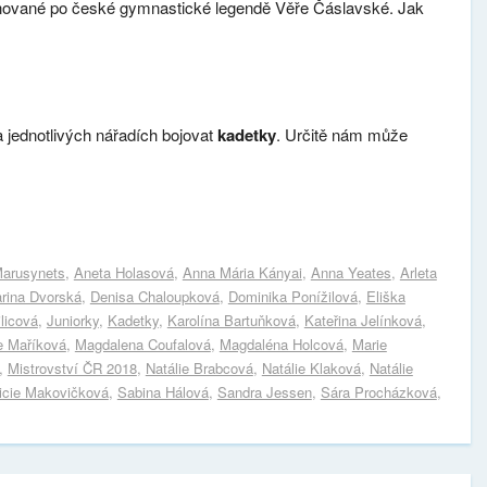
menované po české gymnastické legendě Věře Čáslavské. Jak
na jednotlivých nářadích bojovat
kadetky
. Určitě nám může
Marusynets
,
Aneta Holasová
,
Anna Mária Kányai
,
Anna Yeates
,
Arleta
rina Dvorská
,
Denisa Chaloupková
,
Dominika Ponížilová
,
Eliška
licová
,
Juniorky
,
Kadetky
,
Karolína Bartuňková
,
Kateřina Jelínková
,
e Maříková
,
Magdalena Coufalová
,
Magdaléna Holcová
,
Marie
,
Mistrovství ČR 2018
,
Natálie Brabcová
,
Natálie Klaková
,
Natálie
icie Makovičková
,
Sabina Hálová
,
Sandra Jessen
,
Sára Procházková
,