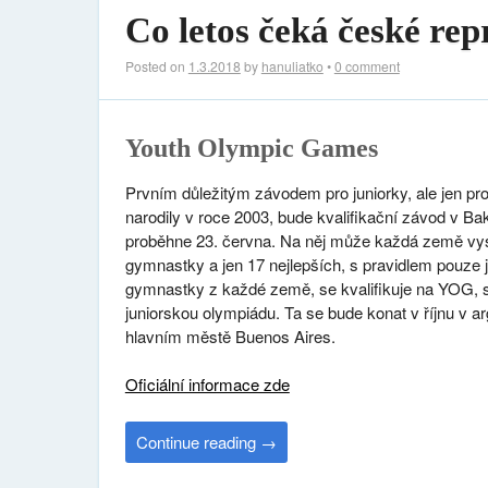
Co letos čeká české re
Posted on
1.3.2018
by
hanuliatko
•
0 comment
Youth Olympic Games
Prvním důležitým závodem pro juniorky, ale jen pro 
narodily v roce 2003, bude kvalifikační závod v Bak
proběhne 23. června. Na něj může každá země vys
gymnastky a jen 17 nejlepších, s pravidlem pouze 
gymnastky z každé země, se kvalifikuje na YOG, 
juniorskou olympiádu. Ta se bude konat v říjnu v 
hlavním městě Buenos Aires.
Oficiální informace zde
Continue reading
→