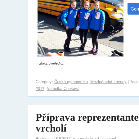
Con
Zdroj: gymfed.cz
Category:
Česká gymnastika
,
Mezinárodní závody
| Tag
2017
,
Veronika Cenková
Příprava reprezentante
vrcholí
Posted on
18.9.2017
by
hanuliatko
•
1 comment