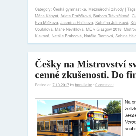
Category:
Česká gymnastika
,
Mezinárodní závody
| Tag
Mária Kányai
,
Arleta Pražáková
,
Barbora Trávničková
,
Cl
Eva Mičková
,
Jasmína Hnilicová
,
Kateřina Jelínková
,
Kr
Coufalová
,
Marie Nevrklová
,
ME v Glasgow 2018
,
Mistro
Klaková
,
Natálie Brabcová
,
Natálie Riantová
,
Sabina Hál
Češky na Mistrovství s
cenné zkušenosti. Do fi
Posted on
7.10.2017
by
hanuliatko
•
0 comment
Na pr
želíz
Jess
Vero
soubo