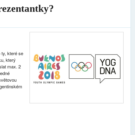
prezentantky?
ty, které se
u, který
lat max. 2
jedné
světovou
argentinském