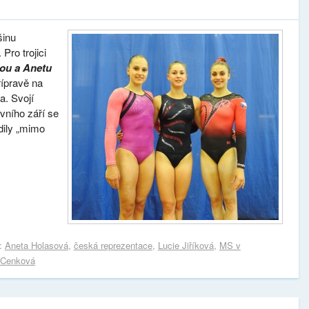
šinu
ro trojici
vou a Anetu
řípravě na
a. Svojí
vního září se
dily „mimo
s:
Aneta Holasová
,
česká reprezentace
,
Lucie Jiříková
,
MS v
 Cenková