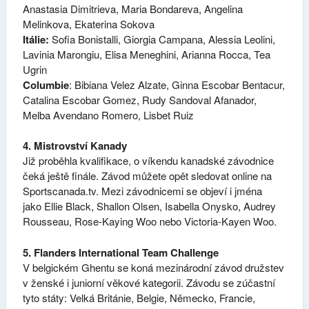
Anastasia Dimitrieva, Maria Bondareva, Angelina
Melinkova, Ekaterina Sokova
Itálie:
Sofia Bonistalli, Giorgia Campana, Alessia Leolini,
Lavinia Marongiu, Elisa Meneghini, Arianna Rocca, Tea
Ugrin
Columbie
: Bibiana Velez Alzate, Ginna Escobar Bentacur,
Catalina Escobar Gomez, Rudy Sandoval Afanador,
Melba Avendano Romero, Lisbet Ruiz
4. Mistrovství Kanady
Již proběhla kvalifikace, o víkendu kanadské závodnice
čeká ještě finále. Závod můžete opět sledovat online na
Sportscanada.tv. Mezi závodnicemi se objeví i jména
jako Ellie Black, Shallon Olsen, Isabella Onysko, Audrey
Rousseau, Rose-Kaying Woo nebo Victoria-Kayen Woo.
5. Flanders International Team Challenge
V belgickém Ghentu se koná mezinárodní závod družstev
v ženské i juniorní věkové kategorii. Závodu se zúčastní
tyto státy: Velká Británie, Belgie, Německo, Francie,