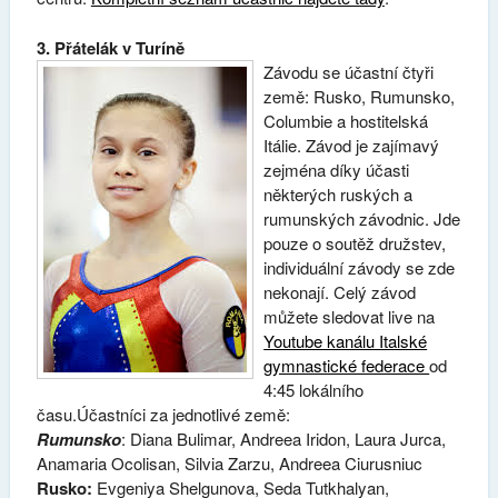
3. Přátelák v Turíně
Závodu se účastní čtyři
země: Rusko, Rumunsko,
Columbie a hostitelská
Itálie. Závod je zajímavý
zejména díky účasti
některých ruských a
rumunských závodnic. Jde
pouze o soutěž družstev,
individuální závody se zde
nekonají. Celý závod
můžete sledovat live na
Youtube kanálu Italské
gymnastické federace
od
4:45 lokálního
času.Účastníci za jednotlivé země:
Rumunsko
: Diana Bulimar, Andreea Iridon, Laura Jurca,
Anamaria Ocolisan, Silvia Zarzu, Andreea Ciurusniuc
Rusko:
Evgeniya Shelgunova, Seda Tutkhalyan,