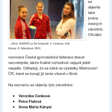
se
objevila
také
jména
českých
závodnic.
Oficiální
Zdroj: GYMFED.cz Na fotografii: V. Cenková, A.M.
Kányai, B. Mokošová (SVK)
nominace Česká gymnastická federace dosud
nezveřejnila, takže finálně rozhodnutí nejspíš ještě
nepadlo. Odhaduji, že se čeká na výsledky Mistrovství
ČR, které se konají již tento víkend v Brně.
Na seznamu se objevily tyto závodnice:
Veronika Cenková
Petra Fialová
Anna Mária Kányai