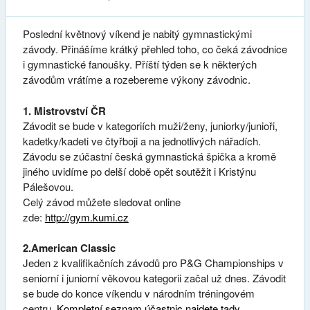
Poslední květnový víkend je nabitý gymnastickými
závody. Přinášíme krátký přehled toho, co čeká závodnice
i gymnastické fanoušky. Příští týden se k některých
závodům vrátíme a rozebereme výkony závodnic.
1. Mistrovství ČR
Závodit se bude v kategoriích muži/ženy, juniorky/junioři,
kadetky/kadeti ve čtyřboji a na jednotlivých nářadích.
Závodu se zúčastní česká gymnastická špička a kromě
jiného uvidíme po delší době opět soutěžit i Kristýnu
Pálešovou.
Celý závod můžete sledovat online
zde:
http://gym.kumi.cz
2.American Classic
Jeden z kvalifikačních závodů pro P&G Championships v
seniorní i juniorní věkovou kategorii začal už dnes. Závodit
se bude do konce víkendu v národním tréningovém
centru.
Kompletní seznam účastnic najdete tady
.