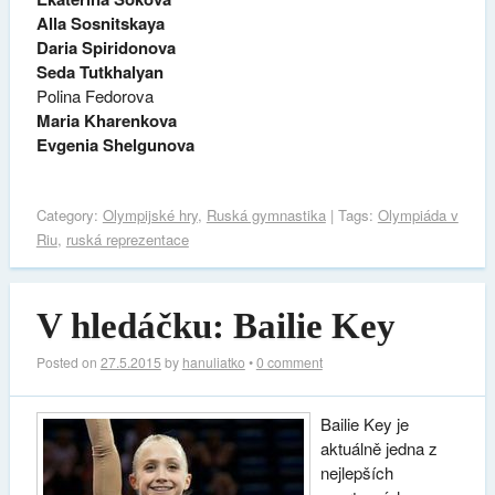
Alla Sosnitskaya
Daria Spiridonova
Seda Tutkhalyan
Polina Fedorova
Maria Kharenkova
Evgenia Shelgunova
Category:
Olympijské hry
,
Ruská gymnastika
| Tags:
Olympiáda v
Riu
,
ruská reprezentace
V hledáčku: Bailie Key
Posted on
27.5.2015
by
hanuliatko
•
0 comment
Bailie Key je
aktuálně jedna z
nejlepších