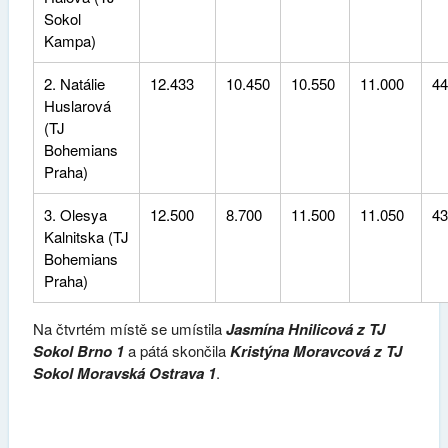
Sokol
Kampa)
2. Natálie
12.433
10.450
10.550
11.000
44
Huslarová
(TJ
Bohemians
Praha)
3. Olesya
12.500
8.700
11.500
11.050
43
Kalnitska (TJ
Bohemians
Praha)
Na čtvrtém místě se umístila
Jasmína Hnilicová z TJ
Sokol Brno 1
a pátá skončila
Kristýna Moravcová z TJ
Sokol Moravská Ostrava 1
.