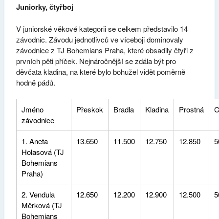
Juniorky, čtyřboj
V juniorské věkové kategorii se celkem představilo 14
závodnic. Závodu jednotlivců ve víceboji dominovaly
závodnice z TJ Bohemians Praha, které obsadily čtyři z
prvních pěti příček. Nejnáročnější se zdála být pro
děvčata kladina, na které bylo bohužel vidět poměrně
hodně pádů.
Jméno
Přeskok
Bradla
Kladina
Prostná
C
závodnice
1. Aneta
13.650
11.500
12.750
12.850
5
Holasová (TJ
Bohemians
Praha)
2. Vendula
12.650
12.200
12.900
12.500
5
Měrková (TJ
Bohemians