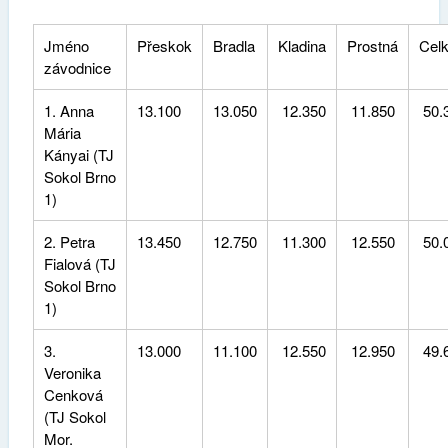
Jméno
Přeskok
Bradla
Kladina
Prostná
Cel
závodnice
1. Anna
13.100
13.050
12.350
11.850
50.
Mária
Kányai (TJ
Sokol Brno
1)
2. Petra
13.450
12.750
11.300
12.550
50.
Fialová (TJ
Sokol Brno
1)
3.
13.000
11.100
12.550
12.950
49.
Veronika
Cenková
(TJ Sokol
Mor.