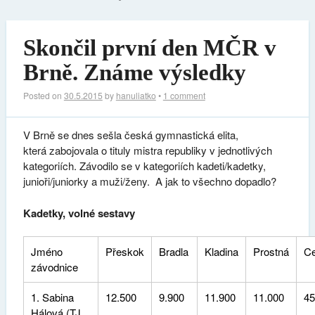
Skončil první den MČR v
Brně. Známe výsledky
Posted on
30.5.2015
by
hanuliatko
•
1 comment
V Brně se dnes sešla česká gymnastická elita,
která zabojovala o tituly mistra republiky v jednotlivých
kategoriích. Závodilo se v kategoriích kadeti/kadetky,
junioři/juniorky a muži/ženy. A jak to všechno dopadlo?
Kadetky, volné sestavy
Jméno
Přeskok
Bradla
Kladina
Prostná
C
závodnice
1. Sabina
12.500
9.900
11.900
11.000
45
Hálová (TJ