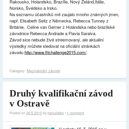
Rakousko, Holandsko, Brazílie, Nový Zelánd,Itálie,
Norsko, Švédsko a Irsko.
Na seznamu účastníků mě zaujalo mnoho známých jmen,
např. Elisabeth Seitz z Německa, Rebecca Tunney z
Británie, Celine van Gerner z Holandska nebo brazilské
závodnice Rebecca Andrade a Flavia Saraiva.
Závod sice nebude živě streemovaný, ale aktuální
výsledky můžete sledovat na oficiální stránkách
závodu
http://www.fitchallenge2015.com/
.
Category:
Mezinárodní závody
Druhý kvalifikační závod
v Ostravě
Posted on
29.5.2015
by
hanuliatko
•
1 comment
V sobotu 16. 5. 2015 se v