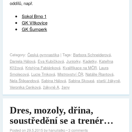
oddílů, např.
Sokol Brno 1
GK Vítkovice
GK Šumperk
Category:
Česká gymnastika
| Tags:
Barbora Schneiderová
,
Daniela Hálová
,
Eva Kubíčková
,
Juniorky
,
Kadetky
,
Kateřina
Křížová
,
Kristýna Fabiánková
,
Kvalifikace na MČR
,
Laura
Smolecová
,
Lucie Trnková
,
Mistrovství ČR
,
Natálie Riantová
,
Nela Štěpandová
,
Sabina Hálová
,
Sabina Skoupá
,
starší žákyně
,
Veronika Cenková
,
žákyně A
,
ženy
Dres, mozoly, dřina,
soustředění se a trenér…
Posted on
29.5.2015
by
hanuliatko
•
3 comments