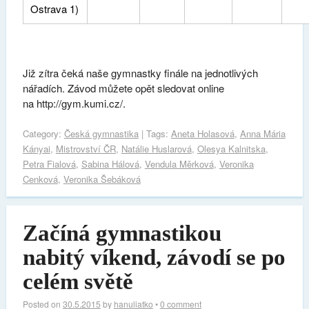
Ostrava 1)
Již zítra čeká naše gymnastky finále na jednotlivých
nářadích. Závod můžete opět sledovat online
na http://gym.kumi.cz/.
Category:
Česká gymnastika
| Tags:
Aneta Holasová
,
Anna Mária
Kányai
,
Mistrovství ČR
,
Natálie Huslarová
,
Olesya Kalnitska
,
Petra Fialová
,
Sabina Hálová
,
Vendula Měrková
,
Veronika
Cenková
,
Veronika Šebáková
Začíná gymnastikou
nabitý víkend, závodí se po
celém světě
Posted on
30.5.2015
by
hanuliatko
•
0 comment