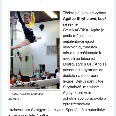
Těchto pět slov se vybaví
Agátce Strýhalové
, když
se řekne
GYMNASTIKA. Agáta je
podle mě jednou z
nejtalentovanějších
mladých gymnastek u
nás a má našlápnuto k
medaili na letošních
Mistrovstvích ČR. A to se
původně ke gymnastice
dostala na doporuční
lékaře. Děkuji paní Jitce
Strýhalové, mamince
Agáty, které velmi
Autor: Karolína Stephanie
ochotně spolupracovala a
Mucková
zprostředkovala
rozhovor pro Svetgymnastiky.cz. Spontánně a autenticky
k věku osmileté Agátky.