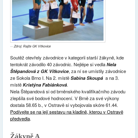
Zdroj: Rajče GK Vítkovice
Soutěž otevřely závodnice v kategorii starší žákyně, kde
tentokrát závodilo 40 závodnic. Nejlépe si vedla
Nela
Štěpandová z GK Vítkovice
, za ní se umístily závodnice
ze Sokola Brno I. Na 2. místě
Sabina Skoupá
a na 3.
místě
Kristýna Fabiánková
.
Nela Štěpandová si od brněnského kvalifikačního závodu
zlepšila své bodové hodnocení. V Brně za své výkony
dostala 58.65 b., v Ostravě si vybojovala skóre 61.44.
Podívejte se na její sestavu na kladině, kterou v Ostravě
předvedla
.
Žákyně A