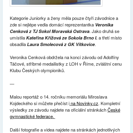
Kategorie Juniorky a ženy měla pouze čtyři závodnice a
zde si nejlépe vedla domácí reprezentantka
Veronika
Cenková z TJ Sokol Moravská Ostrava
. Jako druhá se
umístila
Kateřina Křížová ze Sokola Brno I.
a třetí místo
obsadila
Laura Smolecová z GK Vítkovice
.
Veronika Cenková obdržela na konci závodu od Adolfíny
Táčové, stříbrné medailistky z LOH v Říme, zvláštní cenu
Klubu Českých olympioniků.
—
Malou reportáž o 14. ročníku memoriálu Miroslava
Kojdeckého si můžete přečíst i
na Novinky.cz
. Kompletní
výsledky ze závodu najdete na oficiální stránkách
České
gymnastické federace.
Další fotografie a videa najdete na stránkách jednotlivých