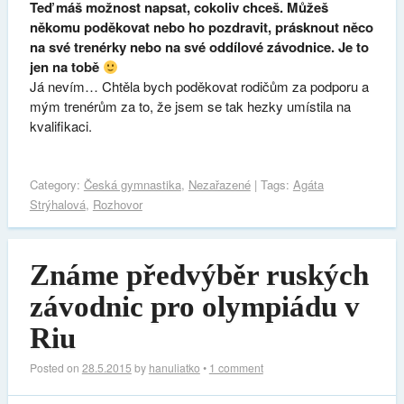
Teď máš možnost napsat, cokoliv chceš. Můžeš
někomu poděkovat nebo ho pozdravit, prásknout něco
na své trenérky nebo na své oddílové závodnice. Je to
jen na tobě
Já nevím… Chtěla bych poděkovat rodičům za podporu a
mým trenérům za to, že jsem se tak hezky umístila na
kvalifikaci.
Category:
Česká gymnastika
,
Nezařazené
| Tags:
Agáta
Strýhalová
,
Rozhovor
Známe předvýběr ruských
závodnic pro olympiádu v
Riu
Posted on
28.5.2015
by
hanuliatko
•
1 comment