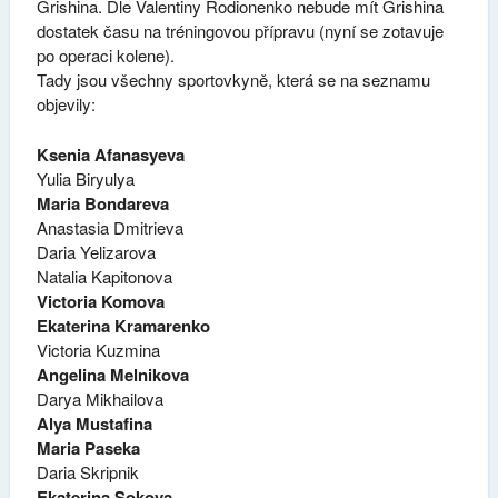
Grishina. Dle Valentiny Rodionenko nebude mít Grishina
dostatek času na tréningovou přípravu (nyní se zotavuje
po operaci kolene).
Tady jsou všechny sportovkyně, která se na seznamu
objevily:
Ksenia Afanasyeva
Yulia Biryulya
Maria Bondareva
Anastasia Dmitrieva
Daria Yelizarova
Natalia Kapitonova
Victoria Komova
Ekaterina Kramarenko
Victoria Kuzmina
Angelina Melnikova
Darya Mikhailova
Alya Mustafina
Maria Paseka
Daria Skripnik
Ekaterina Sokova