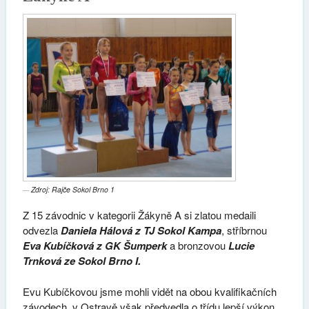
Zdroj: Rajče Sokol Brno 1
Z 15 závodnic v kategorii Žákyně A si zlatou medaili
odvezla
Daniela Hálová z TJ Sokol Kampa
, stříbrnou
Eva Kubíčková z GK Šumperk
a bronzovou
Lucie
Trnková ze Sokol Brno I.
Evu Kubíčkovou jsme mohli vidět na obou kvalifikačních
závodech, v Ostravě však předvedla o třídu lepší výkon