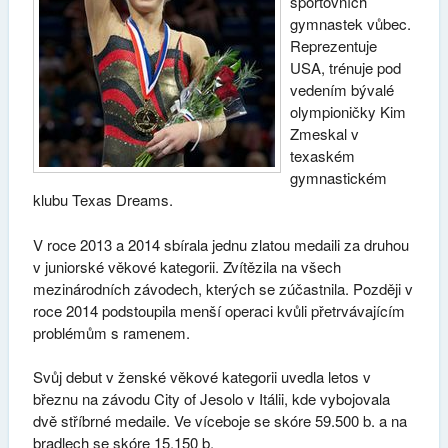
sportovních
gymnastek vůbec.
Reprezentuje
USA, trénuje pod
vedením bývalé
olympioničky Kim
Zmeskal v
texaském
gymnastickém
klubu Texas Dreams.
V roce 2013 a 2014 sbírala jednu zlatou medaili za druhou
v juniorské věkové kategorii. Zvítězila na všech
mezinárodních závodech, kterých se zúčastnila. Později v
roce 2014 podstoupila menší operaci kvůli přetrvávajícím
problémům s ramenem.
Svůj debut v ženské věkové kategorii uvedla letos v
březnu na závodu City of Jesolo v Itálii, kde vybojovala
dvě stříbrné medaile. Ve víceboje se skóre 59.500 b. a na
bradlech se skóre 15.150 b.