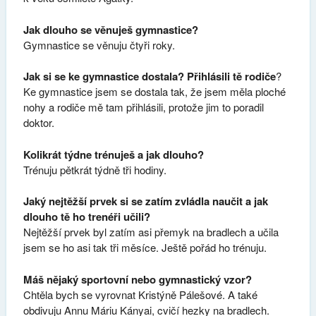
Jak dlouho se věnuješ gymnastice?
Gymnastice se věnuju čtyři roky.
Jak si se ke gymnastice dostala? Přihlásili tě rodiče
?
Ke gymnastice jsem se dostala tak, že jsem měla ploché
nohy a rodiče mě tam přihlásili, protože jim to poradil
doktor.
Kolikrát týdne trénuješ a jak dlouho?
Trénuju pětkrát týdně tři hodiny.
Jaký nejtěžší prvek si se zatím zvládla naučit a jak
dlouho tě ho trenéři učili?
Nejtěžší prvek byl zatím asi přemyk na bradlech a učila
jsem se ho asi tak tři měsíce. Ještě pořád ho trénuju.
Máš nějaký sportovní nebo gymnastický vzor?
Chtěla bych se vyrovnat Kristýně Pálešové. A také
obdivuju Annu Máriu Kányai, cvičí hezky na bradlech.