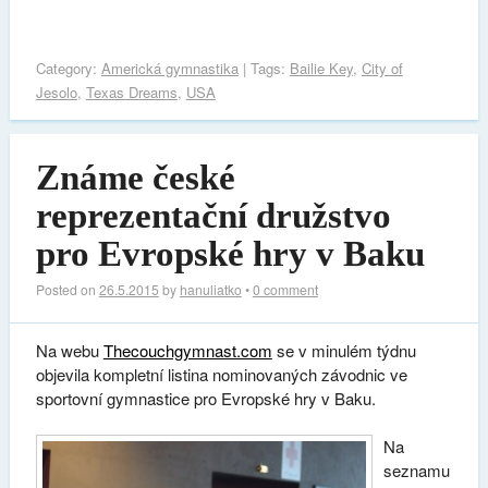
Category:
Americká gymnastika
| Tags:
Bailie Key
,
City of
Jesolo
,
Texas Dreams
,
USA
Známe české
reprezentační družstvo
pro Evropské hry v Baku
Posted on
26.5.2015
by
hanuliatko
•
0 comment
Na webu
Thecouchgymnast.com
se v minulém týdnu
objevila kompletní listina nominovaných závodnic ve
sportovní gymnastice pro Evropské hry v Baku.
Na
seznamu