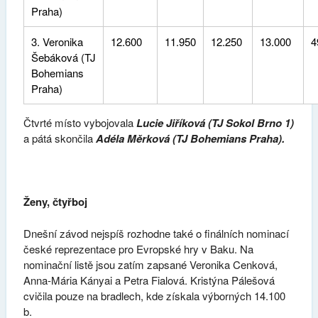
Praha)
3. Veronika
12.600
11.950
12.250
13.000
4
Šebáková (TJ
Bohemians
Praha)
Čtvrté místo vybojovala
Lucie Jiříková
(TJ Sokol Brno 1)
a pátá skončila
Adéla Měrková (TJ Bohemians Praha).
Ženy, čtyřboj
Dnešní závod nejspíš rozhodne také o finálních nominací
české reprezentace pro Evropské hry v Baku. Na
nominační listě jsou zatím zapsané Veronika Cenková,
Anna-Mária Kányai a Petra Fialová. Kristýna Pálešová
cvičila pouze na bradlech, kde získala výborných 14.100
b.