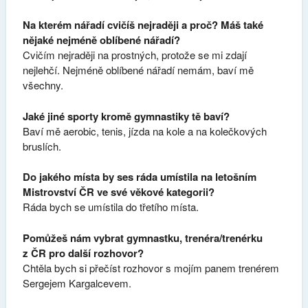
Na kterém nářadí cvičíš nejraději a proč? Máš také
nějaké nejméně oblíbené nářadí?
Cvičím nejraději na prostných, protože se mi zdají
nejlehčí. Nejméně oblíbené nářadí nemám, baví mě
všechny.
Jaké jiné sporty kromě gymnastiky tě baví?
Baví mě aerobic, tenis, jízda na kole a na kolečkových
bruslích.
Do jakého místa by ses ráda umístila na letošním
Mistrovství ČR ve své věkové kategorii?
Ráda bych se umístila do třetího místa.
Pomůžeš nám vybrat gymnastku, trenéra/trenérku
z ČR pro další rozhovor?
Chtěla bych si přečíst rozhovor s mojím panem trenérem
Sergejem Kargalcevem.