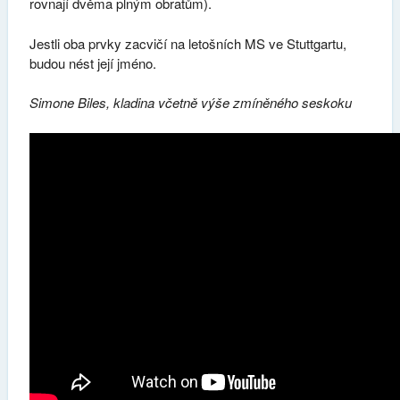
rovnají dvěma plným obratům).
Jestli oba prvky zacvičí na letošních MS ve Stuttgartu,
budou nést její jméno.
Simone Biles, kladina včetně výše zmíněného seskoku