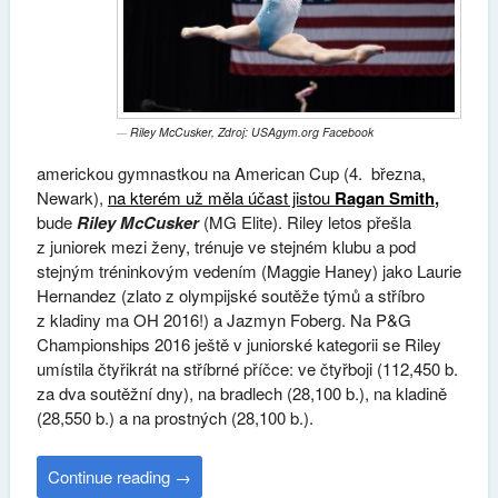
Riley McCusker, Zdroj: USAgym.org Facebook
americkou gymnastkou na
American Cup
(4. března,
Newark),
na kterém už měla účast jistou
Ragan Smith
,
bude
Riley McCusker
(MG Elite). Riley letos přešla
z juniorek mezi ženy, trénuje ve stejném klubu a pod
stejným tréninkovým vedením (Maggie Haney) jako Laurie
Hernandez (zlato z olympijské soutěže týmů a stříbro
z kladiny ma OH 2016!) a Jazmyn Foberg. Na P&G
Championships 2016 ještě v juniorské kategorii se Riley
umístila čtyřikrát na stříbrné příčce: ve čtyřboji (112,450 b.
za dva soutěžní dny), na bradlech (28,100 b.), na kladině
(28,550 b.) a na prostných (28,100 b.).
Continue reading
→