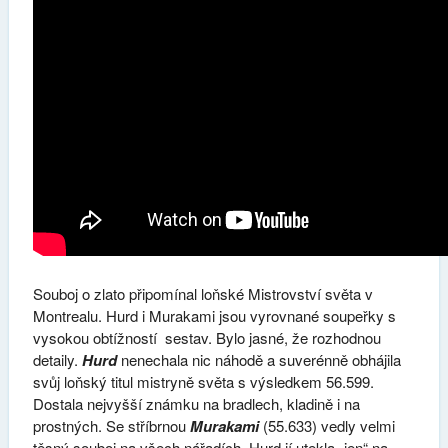
Souboj o zlato připomínal loňské Mistrovství světa v
Montrealu. Hurd i Murakami jsou vyrovnané soupeřky s
vysokou obtížností sestav. Bylo jasné, že rozhodnou
detaily.
Hurd
nenechala nic náhodě a suverénně obhájila
svůj loňský titul mistryně světa s výsledkem 56.599.
Dostala nejvyšší známku na bradlech, kladině i na
prostných. Se stříbrnou
Murakami
(55.633) vedly velmi
těsný souboj na všech nářadích, Hurd jí utekla „jen“ na