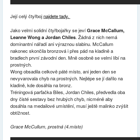
Její celý čtyřboj
najdete tady.
Jako velmi solidní čtyřbojařky se jeví
Grace McCallum,
Leanne Wong a Jordan Chiles
. Žádná z nich nemá
dominantní nářadí ani výraznou slabinu. McCallum
nakonec skončila bronzová i přes pád na kladině a
bradlech první závodní den. Mně osobně se velmi líbí na
prostných.
Wong obsadila celkově páté místo, ani jeden den se
nevyvarovala chyb na prostných. Nejlépe se jí dařilo na
kladině, kde dosáhla na bronz.
Tréningová parťačka Biles, Jordan Chiles, předvedla oba
dny čisté sestavy bez hrubých chyb, nicméně aby
dosáhla na medailové umístění, musí ještě malinko zvýšit
obtížnost.
Grace McCullum, prostná (4.místo)