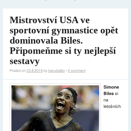
Mistrovství USA ve
sportovní gymnastice opět
dominovala Biles.
Připomeňme si ty nejlepší
sestavy
Posted on
23.8.2019
by
hanuliatko
•
0 comment
Simone
Biles
si
na
letošních