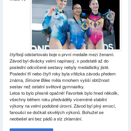
čtyřboji odstartovalo boje o první medaile mezi ženami.
Závod byl divácky velmi napínavý, v podstatě až do
poslední odcvičené sestavy nebyly medailistky jisté.
Poslední tři nebo čtyři roky byla vítězka závodu předem
známa,
Simone Biles
měla mnohem vyšší obtížnost
sestav než ostatní světové gymnastky.
Letos to bylo přesně opačně! Favoritek bylo hned několik,
všechny během roku předváděly víceméně stabilní
výkony na velmi podobné úrovni. Závod byl plný emocí,
fanoušci se dočkali skvělých výkonů. Bohužel se
neobešel ani bez pádů a slz zklamání.