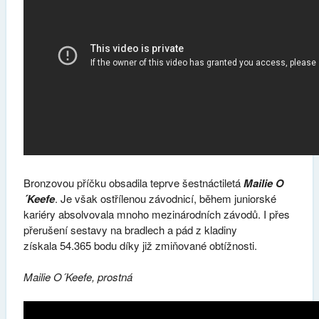
Bronzovou příčku obsadila teprve šestnáctiletá
Mailie O
´Keefe
. Je však ostřílenou závodnicí, během juniorské
kariéry absolvovala mnoho mezinárodních závodů. I přes
přerušení sestavy na bradlech a pád z kladiny
získala 54.365 bodu díky již zmiňované obtížnosti.
Mailie O´Keefe, prostná