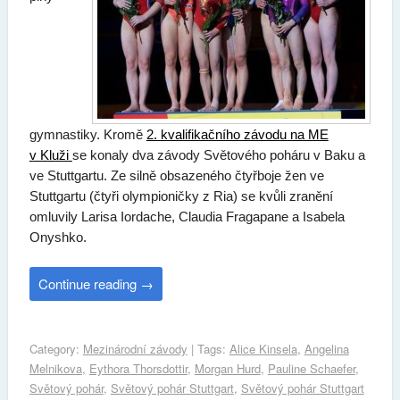
gymnastiky. Kromě
2. kvalifikačního závodu na ME
v Kluži
se konaly dva závody Světového poháru v Baku a
ve Stuttgartu. Ze silně obsazeného čtyřboje žen ve
Stuttgartu (čtyři olympioničky z Ria) se kvůli zranění
omluvily Larisa Iordache, Claudia Fragapane a Isabela
Onyshko.
Continue reading
→
Category:
Mezinárodní závody
| Tags:
Alice Kinsela
,
Angelina
Melnikova
,
Eythora Thorsdottir
,
Morgan Hurd
,
Pauline Schaefer
,
Světový pohár
,
Světový pohár Stuttgart
,
Světový pohár Stuttgart