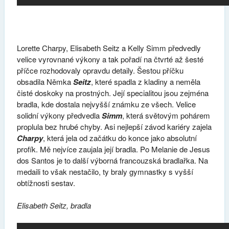
Lorette Charpy, Elisabeth Seitz a Kelly Simm předvedly
velice vyrovnané výkony a tak pořadí na čtvrté až šesté
příčce rozhodovaly opravdu detaily. Šestou příčku
obsadila Němka
Seitz
, které spadla z kladiny a neměla
čisté doskoky na prostných. Její specialitou jsou zejména
bradla, kde dostala nejvyšší známku ze všech. Velice
solidní výkony předvedla
Simm
, která světovým pohárem
proplula bez hrubé chyby. Asi nejlepší závod kariéry zajela
Charpy
, která jela od začátku do konce jako absolutní
profík. Mě nejvíce zaujala její bradla. Po Melanie de Jesus
dos Santos je to další výborná francouzská bradlařka. Na
medaili to však nestačilo, ty braly gymnastky s vyšší
obtížnosti sestav.
Elisabeth Seitz, bradla