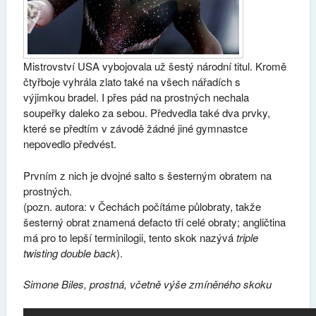
Mistrovství USA vybojovala už šestý národní titul. Kromě
čtyřboje vyhrála zlato také na všech nářadích s
výjimkou bradel. I přes pád na prostných nechala
soupeřky daleko za sebou. Předvedla také dva prvky,
které se předtím v závodě žádné jiné gymnastce
nepovedlo předvést.
Prvním z nich je dvojné salto s šesterným obratem na
prostných.
(pozn. autora: v Čechách počítáme půlobraty, takže
šesterný obrat znamená defacto tři celé obraty; angličtina
má pro to lepší terminilogii, tento skok nazývá
triple
twisting double back
).
Simone Biles, prostná, včetně výše zmíněného skoku