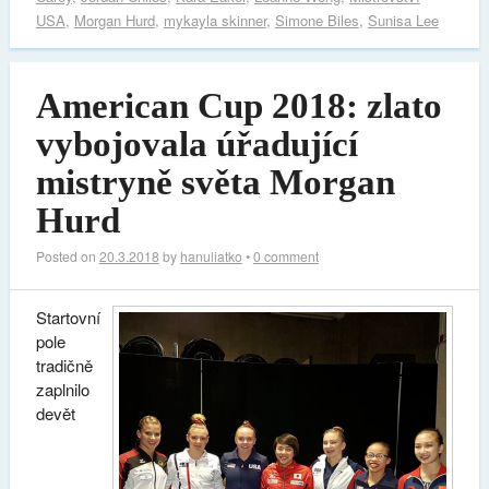
USA
,
Morgan Hurd
,
mykayla skinner
,
Simone Biles
,
Sunisa Lee
American Cup 2018: zlato
vybojovala úřadující
mistryně světa Morgan
Hurd
Posted on
20.3.2018
by
hanuliatko
•
0 comment
Startovní
pole
tradičně
zaplnilo
devět