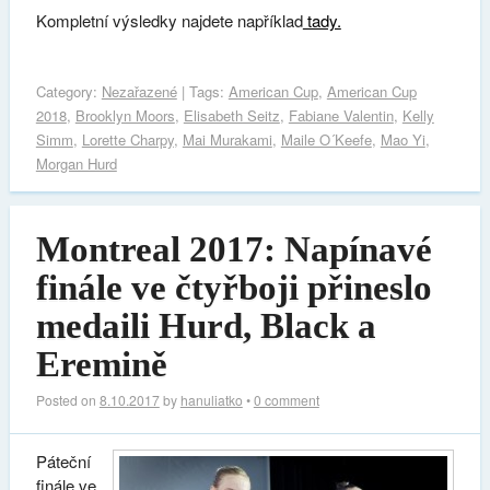
Kompletní výsledky najdete například
tady.
Category:
Nezařazené
| Tags:
American Cup
,
American Cup
2018
,
Brooklyn Moors
,
Elisabeth Seitz
,
Fabiane Valentin
,
Kelly
Simm
,
Lorette Charpy
,
Mai Murakami
,
Maile O´Keefe
,
Mao Yi
,
Morgan Hurd
Montreal 2017: Napínavé
finále ve čtyřboji přineslo
medaili Hurd, Black a
Eremině
Posted on
8.10.2017
by
hanuliatko
•
0 comment
Páteční
finále ve