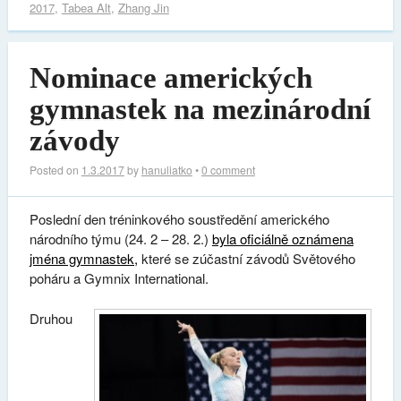
2017
,
Tabea Alt
,
Zhang Jin
Nominace amerických
gymnastek na mezinárodní
závody
Posted on
1.3.2017
by
hanuliatko
•
0 comment
Poslední den tréninkového soustředění amerického
národního týmu (24. 2 – 28. 2.)
byla oficiálně oznámena
jména gymnastek,
které se zúčastní závodů Světového
poháru a Gymnix International.
Druhou