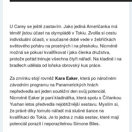
U Carey se ještě zastavím. Jako jediná Američanka má
téměř jistou účast na olympiádě v Tokiu. Zvolila si cestu
individuální účasti, v současné době vede v žebříčkách
světového poháru na prostných i na přeskoku. Nicméně
možná se pokusí kvalifikovat i jako členka družstva,
protože pořád trénuje všechna čtyři nářadí. Na kladině i na
bradlech udělala od loňska obrovský kus práce.
Za zmínku stojí rovněž
Kara Eaker
, která po náročném
závodním programu na Panamerických hrách
nepředvedla ani jeden soutěžní den svůj potenciál.
Nicméně Eaker je pani kladinářka, která spolu s Číňankou
Yushan letos předvedla nejobtížnější sestavu. Myslím si,
že právě díky tomuto nářadí má slušné šance na
kvalifikaci do Tokia. Je to jedna z mála sestav, které mají
potenciál porazit i neporazitelnou Simone Biles.