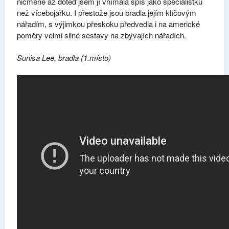
nicméně až doteď jsem jí vnímala spíš jako specialistku
než vícebojařku. I přestože jsou bradla jejím klíčovým
nářadím, s výjimkou přeskoku předvedla i na americké
poměry velmi silné sestavy na zbývajích nářadích.
Sunisa Lee, bradla (1.místo)