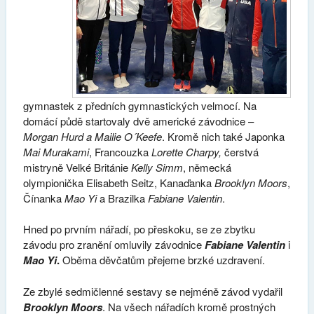
gymnastek z předních gymnastických velmocí. Na
domácí půdě startovaly dvě americké závodnice –
Morgan Hurd a Mailie O´Keefe
. Kromě nich také Japonka
Mai Murakami
, Francouzka
Lorette Charpy,
čerstvá
mistryně Velké Británie
Kelly Simm
, německá
olympionička Elisabeth Seitz, Kanaďanka
Brooklyn Moors
,
Čínanka
Mao Yi
a Brazilka
Fabiane Valentin
.
Hned po prvním nářadí, po přeskoku, se ze zbytku
závodu pro zranění omluvily závodnice
Fabiane Valentin
i
Mao Yi
.
Oběma děvčatům přejeme brzké uzdravení.
Ze zbylé sedmičlenné sestavy se nejméně závod vydařil
Brooklyn Moors
. Na všech nářadích kromě prostných