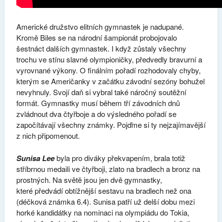
Americké družstvo elitních gymnastek je nadupané.
Kromě Biles se na národní šampionát probojovalo
šestnáct dalších gymnastek. I když zůstaly všechny
trochu ve stínu slavné olympioničky, předvedly bravurní a
vyrovnané výkony. O finálním pořadí rozhodovaly chyby,
kterým se Američanky v začátku závodní sezóny bohužel
nevyhnuly. Svojí daň si vybral také náročný soutěžní
formát. Gymnastky musí během tří závodních dnů
zvládnout dva čtyřboje a do výsledného pořadí se
započítávají všechny známky. Pojďme si ty nejzajímavější
z nich připomenout.
Sunisa Lee
byla pro diváky překvapením, brala totiž
stříbrnou medaili ve čtyřboji, zlato na bradlech a bronz na
prostných. Na světě jsou jen dvě gymnastky,
které předvádí obtížnější sestavu na bradlech než ona
(déčková známka 6.4). Sunisa patří už delší dobu mezi
horké kandidátky na nominaci na olympiádu do Tokia,