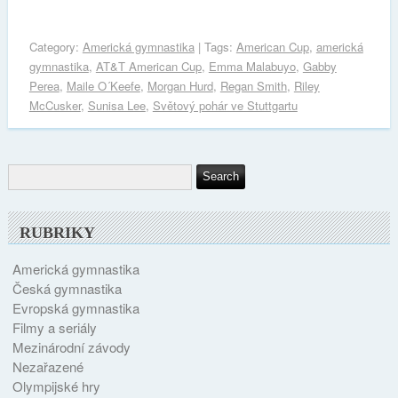
Category:
Americká gymnastika
| Tags:
American Cup
,
americká
gymnastika
,
AT&T American Cup
,
Emma Malabuyo
,
Gabby
Perea
,
Maile O´Keefe
,
Morgan Hurd
,
Regan Smith
,
Riley
McCusker
,
Sunisa Lee
,
Světový pohár ve Stuttgartu
RUBRIKY
Americká gymnastika
Česká gymnastika
Evropská gymnastika
Filmy a seriály
Mezinárodní závody
Nezařazené
Olympijské hry