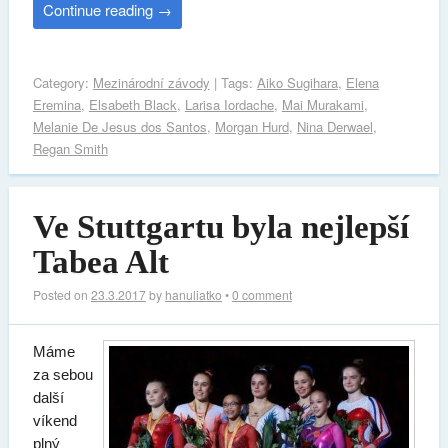
Continue reading
→
Category:
Mezinárodní závody
| Tags:
Aiko Sugihara
,
Elena
Eremina
,
Elsabeth Black
,
Larisa Iordache
,
Mai Murakami
,
Melanie De Jesus dos Santos
,
Morgan Hurd
,
Nina Derwael
,
Regan Smith
Ve Stuttgartu byla nejlepší
Tabea Alt
Posted on
23.3.2017
by
hanuliatko
•
0 comment
Máme
za sebou
další
víkend
plný