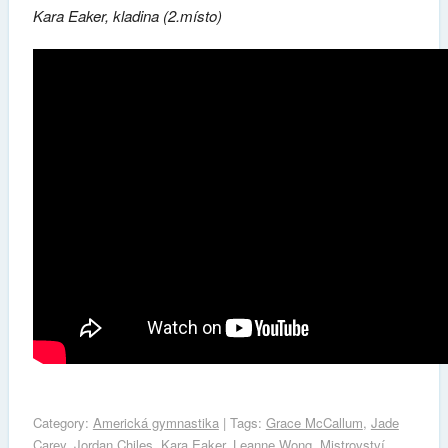
Kara Eaker, kladina (2.místo)
Category:
Americká gymnastika
| Tags:
Grace McCallum
,
Jade
Carey
,
Jordan Chiles
,
Kara Eaker
,
Leanne Wong
,
Mistrovství