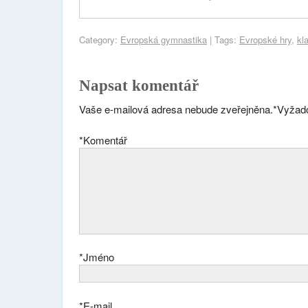
Category:
Evropská gymnastika
| Tags:
Evropské hry
,
kl
Napsat komentář
Vaše e-mailová adresa nebude zveřejněna.
*
Vyžado
*
Komentář
*
Jméno
*
E-mail