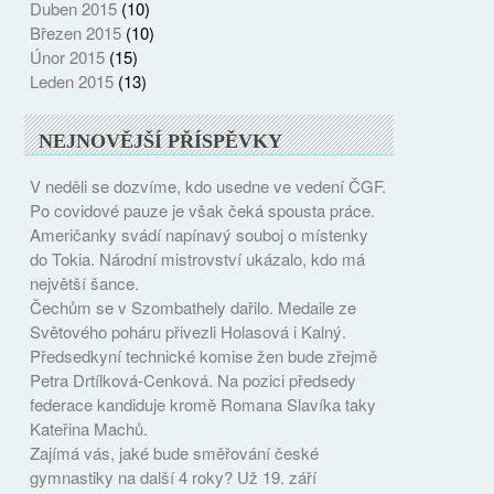
Duben 2015
(10)
Březen 2015
(10)
Únor 2015
(15)
Leden 2015
(13)
NEJNOVĚJŠÍ PŘÍSPĚVKY
V neděli se dozvíme, kdo usedne ve vedení ČGF.
Po covidové pauze je však čeká spousta práce.
Američanky svádí napínavý souboj o místenky
do Tokia. Národní mistrovství ukázalo, kdo má
největší šance.
Čechům se v Szombathely dařilo. Medaile ze
Světového poháru přivezli Holasová i Kalný.
Předsedkyní technické komise žen bude zřejmě
Petra Drtílková-Cenková. Na pozici předsedy
federace kandiduje kromě Romana Slavíka taky
Kateřina Machů.
Zajímá vás, jaké bude směřování české
gymnastiky na další 4 roky? Už 19. září