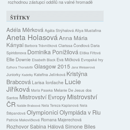
rozhodnou zástupci oddílů na valné hromadě
ŠTÍTKY
Adéla Měrková
Agáta Strýhalová
Aliya Mustafina
Aneta Holasová
Anna Mária
Kányai
Clarissa Čondlová
Daria
Barbora Trávničková
Dominika Ponížilová
Spiridonova
Eliška Fiřtová
Ellie Downie
Eva Mičková
Evropské hry
Elsabeth Black
Glasgow 2015
Eythora Thorsdottir
Jana Weisserová
Kristýna
Juniorky
Kateřina Jelínková
Kadetky
Lucie
Brabcová
Larisa Iordache
Jiříková
Melanie De Jesus dos
Maria Paseka
Mistrovství
Mistrovství Evropy
Santos
ČR
Nela Tereza Kaplanová
Nela
Natálie Brabcová
Olympionici
Olympiáda v Riu
Štěpandová
Romana Majerechová
Patricie Makovičková
Rozhovor
Sabina Hálová
Simone Biles