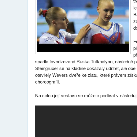
t
l
B
z
d
F
p
p
spadla favorizovaná Ruska Tutkhalyan, následně pa
Steingruber se na kladině dokázaly udržet, ale obě
otevřely Wevers dveře ke zlatu, které právem získ
choreografii.
Na celou její sestavu se můžete podívat v následuj