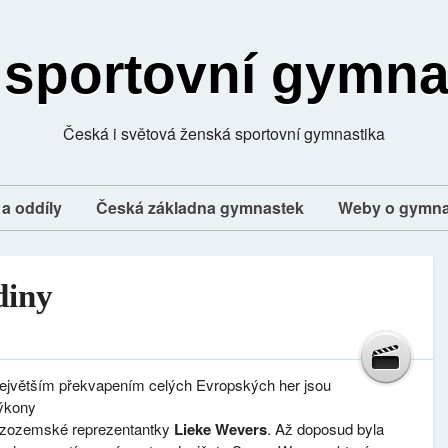
 sportovní gymna
Česká i světová ženská sportovní gymnastika
a oddíly
Česká základna gymnastek
Weby o gymna
diny
ejvětším překvapením celých Evropských her jsou
ýkony
izozemské reprezentantky
Lieke Wevers
. Až doposud byla