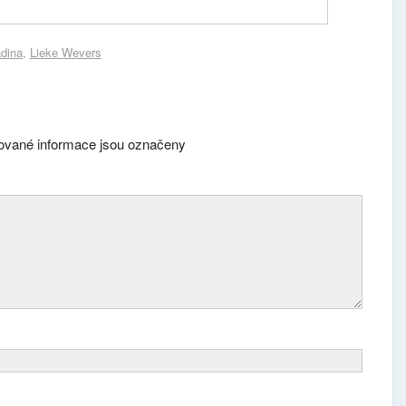
adina
,
Lieke Wevers
vané informace jsou označeny