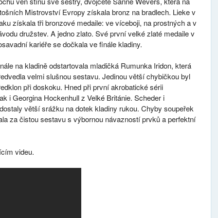
rochu ven stínu své sestry, dvojčete Sanne Wevers, která na
etošních Mistrovství Evropy získala bronz na bradlech. Lieke v
aku získala tři bronzové medaile: ve víceboji, na prostných a v
ávodu družstev. A jedno zlato. Své první velké zlaté medaile v
osavadní kariéře se dočkala ve finále kladiny.
inále na kladině odstartovala mladičká Rumunka Iridon, která
ředvedla velmi slušnou sestavu. Jedinou větší chybičkou byl
ředklon při doskoku. Hned při první akrobatické sérii
k i Georgina Hockenhull z Velké Británie. Scheder i
 dostaly větší srážku na dotek kladiny rukou. Chyby soupeřek
ala za čistou sestavu s výbornou návazností prvků a perfektní
ícím videu.