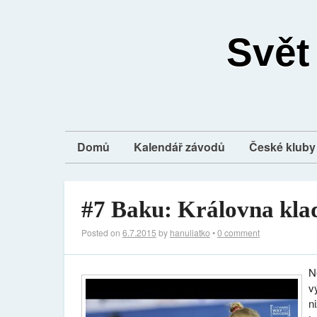
Svět
Domů
Kalendář závodů
České kluby 
#7 Baku: Královna kla
Posted on
6.7.2015
by
hanuliatko
•
0 comment
N
v
n