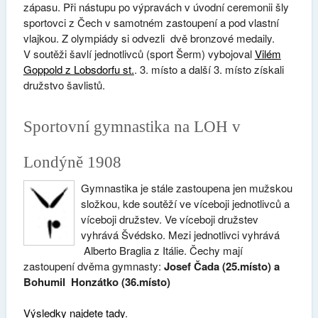
zápasu. Při nástupu po výpravách v úvodní ceremonii šly
sportovci z Čech v samotném zastoupení a pod vlastní
vlajkou. Z olympiády si odvezli dvě bronzové medaily.
V soutěži šavlí jednotlivců (sport Šerm) vybojoval
Vilém
Goppold z Lobsdorfu st.
. 3. místo a další 3. místo získali
družstvo šavlistů.
Sportovní gymnastika na LOH v
Londýně 1908
Gymnastika je stále zastoupena jen mužskou
složkou, kde soutěží ve víceboji jednotlivců a
víceboji družstev. Ve víceboji družstev
vyhrává Švédsko. Mezi jednotlivci vyhrává
Alberto Braglia z Itálie. Čechy mají
zastoupení dvěma gymnasty:
Josef Čada (25.místo) a
Bohumil Honzátko (36.místo)
Výsledky najdete tady
.