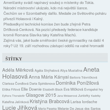
Američanky svádí napínavý souboj o místenky do Tokia.
Národní mistrovství ukázalo, kdo má největší šance.
Čechům se v Szombathely dařilo. Medaile ze Světového poháru
přivezli Holasová i Kalný.
Předsedkyní technické komise žen bude zřejmě Petra
Drtílková-Cenková. Na pozici předsedy federace kandiduje
kromě Romana Slavíka taky Kateřina Machů.
Zajímá vás, jaké bude směřování české gymnastiky na další 4
roky? Už 19. září rozhodnou zástupci oddílů na valné hromadě
ŠTÍTKY
Aneta
Adéla Měrková
Agáta Strýhalová
Aliya Mustafina
Holasová
Anna Mária Kányai
Barbora Trávničková
Dominika Ponížilová
Clarissa Čondlová
Daria Spiridonova
Ellie Downie
Eva Mičková
Evropské hry
Eliška Fiřtová
Elsabeth Black
Glasgow 2015
Juniorky
Eythora Thorsdottir
Jana Weisserová
Kadetky
Kristýna Brabcová
Larisa Iordache
Kateřina Jelínková
Lucie Jiříková
Melanie De Jesus dos Santos
Maria Paseka