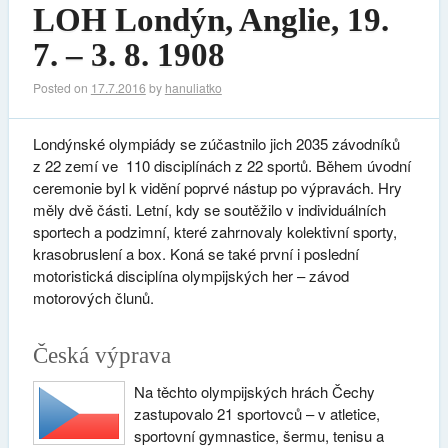
LOH Londýn, Anglie, 19.
7. – 3. 8. 1908
Posted on
17.7.2016
by
hanuliatko
Londýnské olympiády se zúčastnilo jich 2035 závodníků
z 22 zemí ve 110 disciplínách z 22 sportů. Během úvodní
ceremonie byl k vidění poprvé nástup po výpravách. Hry
měly dvě části. Letní, kdy se soutěžilo v individuálních
sportech a podzimní, které zahrnovaly kolektivní sporty,
krasobruslení a box. Koná se také první i poslední
motoristická disciplína olympijských her – závod
motorových člunů.
Česká výprava
Na těchto olympijských hrách Čechy
zastupovalo 21 sportovců – v atletice,
sportovní gymnastice, šermu, tenisu a