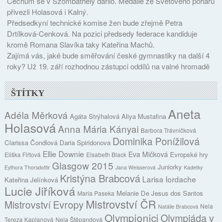
Čechům se v Szombathely dařilo. Medaile ze Světového poháru
přivezli Holasová i Kalný.
Předsedkyní technické komise žen bude zřejmě Petra
Drtílková-Cenková. Na pozici předsedy federace kandiduje
kromě Romana Slavíka taky Kateřina Machů.
Zajímá vás, jaké bude směřování české gymnastiky na další 4
roky? Už 19. září rozhodnou zástupci oddílů na valné hromadě
ŠTÍTKY
Aneta
Adéla Měrková
Agáta Strýhalová
Aliya Mustafina
Holasová
Anna Mária Kányai
Barbora Trávničková
Dominika Ponížilová
Clarissa Čondlová
Daria Spiridonova
Ellie Downie
Eva Mičková
Evropské hry
Eliška Fiřtová
Elsabeth Black
Glasgow 2015
Juniorky
Eythora Thorsdottir
Jana Weisserová
Kadetky
Kristýna Brabcová
Larisa Iordache
Kateřina Jelínková
Lucie Jiříková
Melanie De Jesus dos Santos
Maria Paseka
Mistrovství ČR
Mistrovství Evropy
Nela
Natálie Brabcová
Olympionici
Olympiáda v
Tereza Kaplanová
Nela Štěpandová