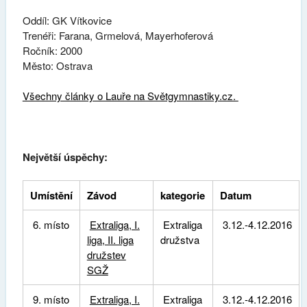
Oddíl: GK Vítkovice
Trenéři: Farana, Grmelová, Mayerhoferová
Ročník: 2000
Město: Ostrava
Všechny články o Lauře na Světgymnastiky.cz.
Největší úspěchy:
Umístění
Závod
kategorie
Datum
6. místo
Extraliga, I.
Extraliga
3.12.-4.12.2016
liga, II. liga
družstva
družstev
SGŽ
9. místo
Extraliga, I.
Extraliga
3.12.-4.12.2016