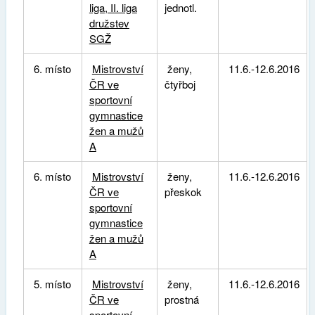
liga, II. liga
jednotl.
družstev
SGŽ
6. místo
Mistrovství
ženy,
11.6.-12.6.2016
ČR ve
čtyřboj
sportovní
gymnastice
žen a mužů
A
6. místo
Mistrovství
ženy,
11.6.-12.6.2016
ČR ve
přeskok
sportovní
gymnastice
žen a mužů
A
5. místo
Mistrovství
ženy,
11.6.-12.6.2016
ČR ve
prostná
sportovní