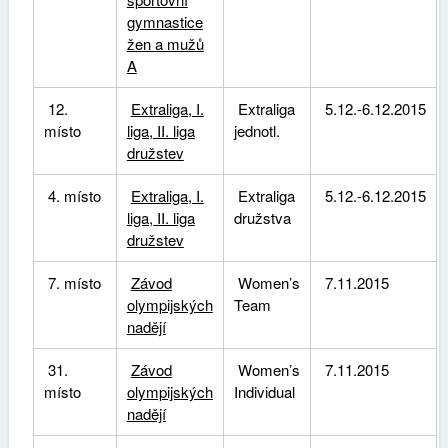
gymnastice
žen a mužů
A
12.
Extraliga, I.
Extraliga
5.12.-6.12.2015
místo
liga, II. liga
jednotl.
družstev
4. místo
Extraliga, I.
Extraliga
5.12.-6.12.2015
liga, II. liga
družstva
družstev
7. místo
Závod
Women’s
7.11.2015
olympijských
Team
nadějí
31.
Závod
Women’s
7.11.2015
místo
olympijských
Individual
nadějí