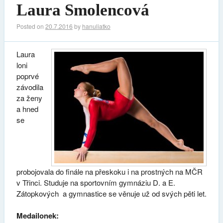
Laura Smolencová
Posted on
20.7.2016
by
hanuliatko
Laura
loni
poprvé
závodila
za ženy
a hned
se
probojovala do finále na přeskoku i na prostných na MČR
v Třinci. Studuje na sportovním gymnáziu D. a E.
Zátopkových a gymnastice se věnuje už od svých pěti let.
Medailonek: