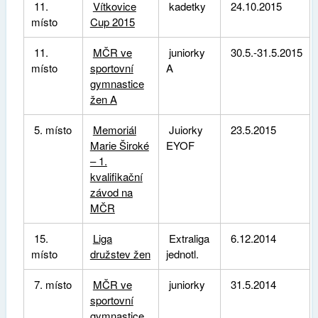
11.
Vítkovice
kadetky
24.10.2015
místo
Cup 2015
11.
MČR ve
juniorky
30.5.-31.5.2015
místo
sportovní
A
gymnastice
žen A
5. místo
Memoriál
Juiorky
23.5.2015
Marie Široké
EYOF
– 1.
kvalifikační
závod na
MČR
15.
Liga
Extraliga
6.12.2014
místo
družstev žen
jednotl.
7. místo
MČR ve
juniorky
31.5.2014
sportovní
gymnastice