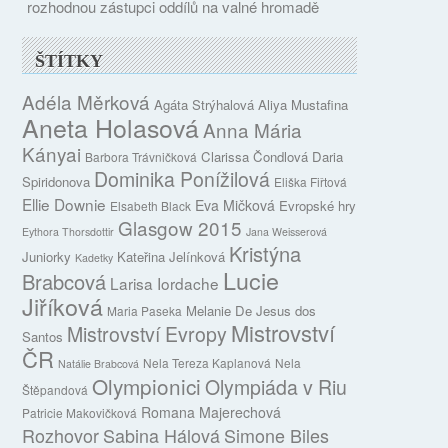
rozhodnou zástupci oddílů na valné hromadě
ŠTÍTKY
Adéla Měrková
Agáta Strýhalová
Aliya Mustafina
Aneta Holasová
Anna Mária
Kányai
Clarissa Čondlová
Daria
Barbora Trávničková
Dominika Ponížilová
Spiridonova
Eliška Fiřtová
Ellie Downie
Eva Mičková
Evropské hry
Elsabeth Black
Glasgow 2015
Eythora Thorsdottir
Jana Weisserová
Kristýna
Juniorky
Kateřina Jelínková
Kadetky
Lucie
Brabcová
Larisa Iordache
Jiříková
Melanie De Jesus dos
Maria Paseka
Mistrovství
Mistrovství Evropy
Santos
ČR
Nela Tereza Kaplanová
Nela
Natálie Brabcová
Olympionici
Olympiáda v Riu
Štěpandová
Romana Majerechová
Patricie Makovičková
Rozhovor
Sabina Hálová
Simone Biles