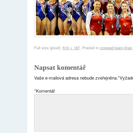
Full size (pixel):
610 × 187
, Posted in
cropped-team-final
Napsat komentář
Vaše e-mailová adresa nebude zveřejněna.
*
Vyžado
*
Komentář