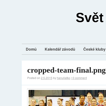
Svět
Domů
Kalendář závodů
České kluby 
cropped-team-final.png
Posted on
2.5.2015
by
hanuliatko
•
0 comment