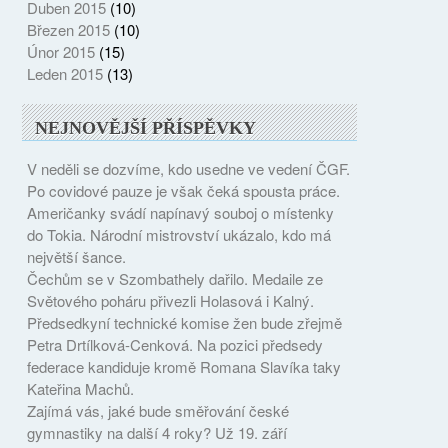
Duben 2015
(10)
Březen 2015
(10)
Únor 2015
(15)
Leden 2015
(13)
NEJNOVĚJŠÍ PŘÍSPĚVKY
V neděli se dozvíme, kdo usedne ve vedení ČGF.
Po covidové pauze je však čeká spousta práce.
Američanky svádí napínavý souboj o místenky
do Tokia. Národní mistrovství ukázalo, kdo má
největší šance.
Čechům se v Szombathely dařilo. Medaile ze
Světového poháru přivezli Holasová i Kalný.
Předsedkyní technické komise žen bude zřejmě
Petra Drtílková-Cenková. Na pozici předsedy
federace kandiduje kromě Romana Slavíka taky
Kateřina Machů.
Zajímá vás, jaké bude směřování české
gymnastiky na další 4 roky? Už 19. září