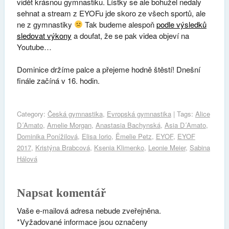
vidět krásnou gymnastiku. Lístky se ale bohužel nedaly
sehnat a stream z EYOFu jde skoro ze všech sportů, ale
ne z gymnastiky
Tak budeme alespoň
podle výsledků
sledovat výkony
a doufat, že se pak videa objeví na
Youtube…
Dominice držíme palce a přejeme hodně štěstí! Dnešní
finále začíná v 16. hodin.
Category:
Česká gymnastika
,
Evropská gymnastika
| Tags:
Alice
D´Amato
,
Amelie Morgan
,
Anastasia Bachynská
,
Asia D´Amato
,
Dominika Ponížilová
,
Elisa Iorio
,
Ëmelie Petz
,
EYOF
,
EYOF
2017
,
Kristýna Brabcová
,
Ksenia Klimenko
,
Leonie Meier
,
Sabina
Hálová
Napsat komentář
Vaše e-mailová adresa nebude zveřejněna.
*
Vyžadované informace jsou označeny