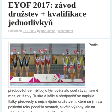
EYOF 2017: závod
družstev + kvalifikace
jednotlivkyň
Posted on
27.7.2017
by
hanuliatko
•
0 comment
Podle
předpovědí se měl boj o týmové zlato odehrávat hlavně
mezi družstvy Ruska a Itálie a předpověď se naplnila.
Italky předvedly s nejsilnějším družstvem, které se jim za
poslední roky podařilo sestavit, skvělé výkony, ale na