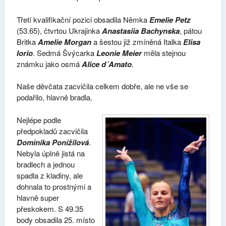
Třetí kvalifikační pozici obsadila Němka
Emelie Petz
(53.65), čtvrtou Ukrajinka
Anastasiia Bachynska
, pátou
Britka
Amelie Morgan
a šestou již zmíněná Italka
Elisa
Iorio
. Sedmá Švýcarka
Leonie Meier
měla stejnou
známku jako osmá
Alice d´Amato
.
Naše děvčata zacvičila celkem dobře, ale ne vše se
podařilo, hlavně bradla.
Nejlépe podle
předpokladů zacvičila
Dominika Ponížilová
.
Nebyla úplně jistá na
bradlech a jednou
spadla z kladiny, ale
dohnala to prostnými a
hlavně super
přeskokem. S 49.35
body obsadila 25. místo