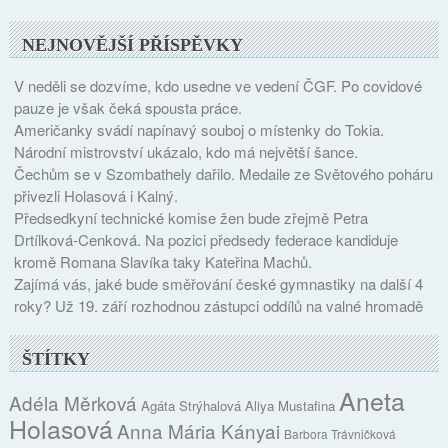
NEJNOVĚJŠÍ PŘÍSPĚVKY
V neděli se dozvíme, kdo usedne ve vedení ČGF. Po covidové
pauze je však čeká spousta práce.
Američanky svádí napínavý souboj o místenky do Tokia.
Národní mistrovství ukázalo, kdo má největší šance.
Čechům se v Szombathely dařilo. Medaile ze Světového poháru
přivezli Holasová i Kalný.
Předsedkyní technické komise žen bude zřejmě Petra
Drtílková-Cenková. Na pozici předsedy federace kandiduje
kromě Romana Slavíka taky Kateřina Machů.
Zajímá vás, jaké bude směřování české gymnastiky na další 4
roky? Už 19. září rozhodnou zástupci oddílů na valné hromadě
ŠTÍTKY
Aneta
Adéla Měrková
Agáta Strýhalová
Aliya Mustafina
Holasová
Anna Mária Kányai
Barbora Trávničková