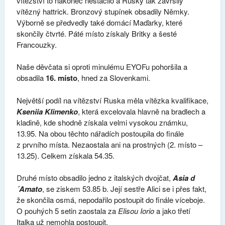
vítězství to nakonec nestačilo a Rusky tak završily
vítězný hattrick. Bronzový stupínek obsadily Němky.
Výborně se předvedly také domácí Maďarky, které
skončily čtvrté. Páté místo získaly Britky a šesté
Francouzky.
Naše děvčata si oproti minulému EYOFu pohoršila a
obsadila
16. místo
, hned za Slovenkami.
Největší podíl na vítězství Ruska měla vítězka kvalifikace,
Kseniia Klimenko
, která excelovala hlavně na bradlech a
kladině, kde shodně získala velmi vysokou známku,
13.95. Na obou těchto nářadích postoupila do finále
z prvního místa. Nezaostala ani na prostných (2. místo –
13.25). Celkem získala 54.35.
Druhé místo obsadilo jedno z italských dvojčat,
Asia d
´Amato
, se ziskem 53.85 b. Její sestře Alici se i přes fakt,
že skončila osmá, nepodařilo postoupit do finále víceboje.
O pouhých 5 setin zaostala za
Elisou Iorio
a jako třetí
Italka už nemohla postoupit.