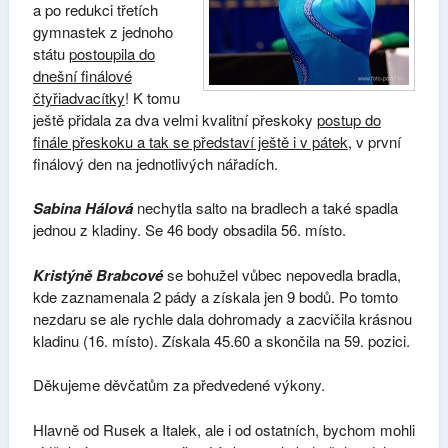
a po redukci třetích
gymnastek z jednoho
státu
postoupila do
dnešní finálové
čtyřiadvacítky
! K tomu
ještě přidala za dva velmi kvalitní přeskoky
postup do
finále přeskoku a tak se představí ještě i v pátek
, v první
finálový den na jednotlivých nářadích.
Sabina Hálová
nechytla salto na bradlech a také spadla
jednou z kladiny. Se 46 body obsadila 56. místo.
Kristýně Brabcové
se bohužel vůbec nepovedla bradla,
kde zaznamenala 2 pády a získala jen 9 bodů. Po tomto
nezdaru se ale rychle dala dohromady a zacvičila krásnou
kladinu (16. místo). Získala 45.60 a skončila na 59. pozici.
Děkujeme děvčatům za předvedené výkony.
Hlavně od Rusek a Italek, ale i od ostatních, bychom mohli