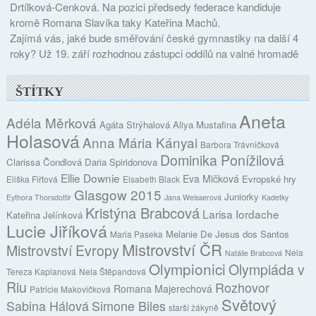
Drtílková-Cenková. Na pozici předsedy federace kandiduje
kromě Romana Slavíka taky Kateřina Machů.
Zajímá vás, jaké bude směřování české gymnastiky na další 4
roky? Už 19. září rozhodnou zástupci oddílů na valné hromadě
ŠTÍTKY
Aneta
Adéla Měrková
Agáta Strýhalová
Aliya Mustafina
Holasová
Anna Mária Kányai
Barbora Trávničková
Dominika Ponížilová
Clarissa Čondlová
Daria Spiridonova
Ellie Downie
Eva Mičková
Evropské hry
Eliška Fiřtová
Elsabeth Black
Glasgow 2015
Juniorky
Eythora Thorsdottir
Jana Weisserová
Kadetky
Kristýna Brabcová
Larisa Iordache
Kateřina Jelínková
Lucie Jiříková
Melanie De Jesus dos Santos
Maria Paseka
Mistrovství ČR
Mistrovství Evropy
Nela
Natálie Brabcová
Olympionici
Olympiáda v
Tereza Kaplanová
Nela Štěpandová
Riu
Rozhovor
Romana Majerechová
Patricie Makovičková
Světový
Sabina Hálová
Simone Biles
starší žákyně