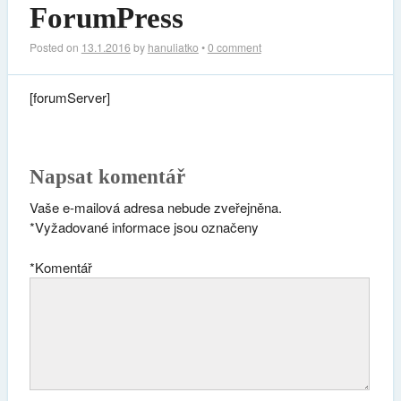
ForumPress
Posted on
13.1.2016
by
hanuliatko
•
0 comment
[forumServer]
Napsat komentář
Vaše e-mailová adresa nebude zveřejněna.
*
Vyžadované informace jsou označeny
*
Komentář