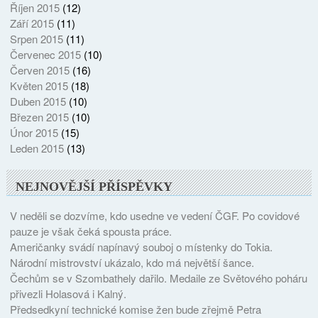
Říjen 2015
(12)
Září 2015
(11)
Srpen 2015
(11)
Červenec 2015
(10)
Červen 2015
(16)
Květen 2015
(18)
Duben 2015
(10)
Březen 2015
(10)
Únor 2015
(15)
Leden 2015
(13)
NEJNOVĚJŠÍ PŘÍSPĚVKY
V neděli se dozvíme, kdo usedne ve vedení ČGF. Po covidové
pauze je však čeká spousta práce.
Američanky svádí napínavý souboj o místenky do Tokia.
Národní mistrovství ukázalo, kdo má největší šance.
Čechům se v Szombathely dařilo. Medaile ze Světového poháru
přivezli Holasová i Kalný.
Předsedkyní technické komise žen bude zřejmě Petra