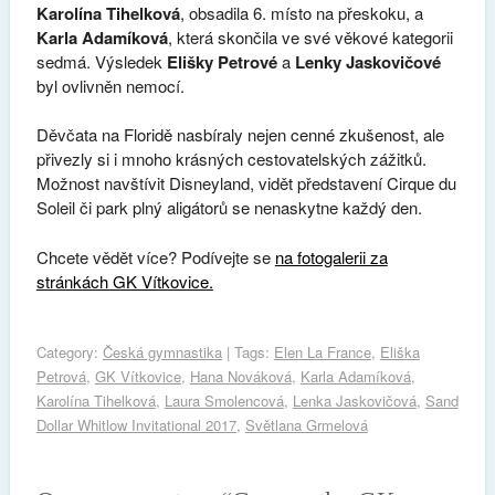
Karolína Tihelková
, obsadila 6. místo na přeskoku, a
Karla Adamíková
, která skončila ve své věkové kategorii
sedmá. Výsledek
Elišky Petrové
a
Lenky Jaskovičové
byl ovlivněn nemocí.
Děvčata na Floridě nasbíraly nejen cenné zkušenost, ale
přivezly si i mnoho krásných cestovatelských zážitků.
Možnost navštívit Disneyland, vidět představení Cirque du
Soleil či park plný aligátorů se nenaskytne každý den.
Chcete vědět více? Podívejte se
na fotogalerii za
stránkách GK Vítkovice.
Category:
Česká gymnastika
| Tags:
Elen La France
,
Eliška
Petrová
,
GK Vítkovice
,
Hana Nováková
,
Karla Adamíková
,
Karolína Tihelková
,
Laura Smolencová
,
Lenka Jaskovičová
,
Sand
Dollar Whitlow Invitational 2017
,
Světlana Grmelová