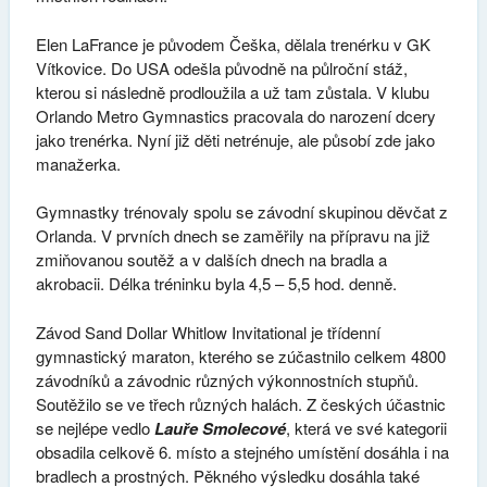
Elen LaFrance je původem Češka, dělala trenérku v GK
Vítkovice. Do USA odešla původně na půlroční stáž,
kterou si následně prodloužila a už tam zůstala. V klubu
Orlando Metro Gymnastics pracovala do narození dcery
jako trenérka. Nyní již děti netrénuje, ale působí zde jako
manažerka.
Gymnastky trénovaly spolu se závodní skupinou děvčat z
Orlanda. V prvních dnech se zaměřily na přípravu na již
zmiňovanou soutěž a v dalších dnech na bradla a
akrobacii. Délka tréninku byla 4,5 – 5,5 hod. denně.
Závod Sand Dollar Whitlow Invitational je třídenní
gymnastický maraton, kterého se zúčastnilo celkem 4800
závodníků a závodnic různých výkonnostních stupňů.
Soutěžilo se ve třech různých halách. Z českých účastnic
se nejlépe vedlo
Lauře Smolecové
, která ve své kategorii
obsadila celkově 6. místo a stejného umístění dosáhla i na
bradlech a prostných. Pěkného výsledku dosáhla také