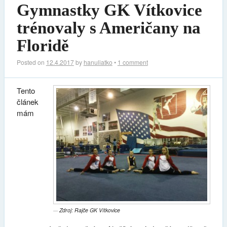
Gymnastky GK Vítkovice
trénovaly s Američany na
Floridě
Posted on
12.4.2017
by
hanuliatko
•
1 comment
Tento
článek
mám
Zdroj: Rajče GK Vítkovice