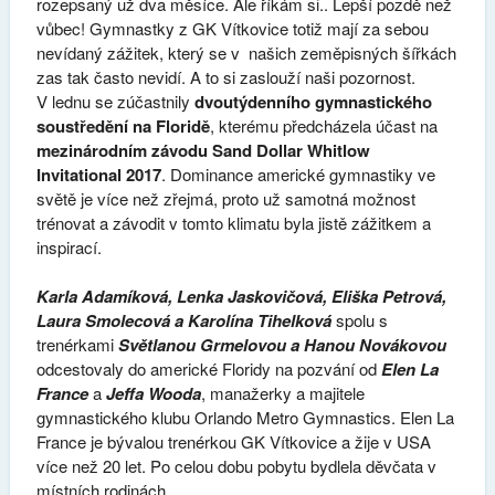
rozepsaný už dva měsíce. Ale říkám si.. Lepší pozdě než
vůbec! Gymnastky z GK Vítkovice totiž mají za sebou
nevídaný zážitek, který se v našich zeměpisných šířkách
zas tak často nevidí. A to si zaslouží naši pozornost.
V lednu se zúčastnily
dvoutýdenního gymnastického
soustředění na Floridě
, kterému předcházela účast na
mezinárodním závodu Sand Dollar Whitlow
Invitational 2017
. Dominance americké gymnastiky ve
světě je více než zřejmá, proto už samotná možnost
trénovat a závodit v tomto klimatu byla jistě zážitkem a
inspirací.
Karla Adamíková, Lenka Jaskovičová, Eliška Petrová,
Laura Smolecová a Karolína Tihelková
spolu s
trenérkami
Světlanou Grmelovou a Hanou Novákovou
odcestovaly do americké Floridy na pozvání od
Elen La
France
a
Jeffa Wooda
, manažerky a majitele
gymnastického klubu Orlando Metro Gymnastics. Elen La
France je bývalou trenérkou GK Vítkovice a žije v USA
více než 20 let. Po celou dobu pobytu bydlela děvčata v
místních rodinách.