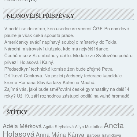
NEJNOVĚJŠÍ PŘÍSPĚVKY
V neděli se dozvíme, kdo usedne ve vedení ČGF. Po covidové
pauze je však čeká spousta práce.
Američanky svádí napínavý souboj o místenky do Tokia.
Národní mistrovství ukázalo, kdo má největší šance.
Čechům se v Szombathely dařilo. Medaile ze Světového poháru
přivezli Holasová i Kalný.
Předsedkyní technické komise žen bude zřejmě Petra
Drtílková-Cenková. Na pozici předsedy federace kandiduje
kromě Romana Slavíka taky Kateřina Machů.
Zajímá vás, jaké bude směřování české gymnastiky na další 4
roky? Už 19. září rozhodnou zástupci oddílů na valné hromadě
ŠTÍTKY
Aneta
Adéla Měrková
Agáta Strýhalová
Aliya Mustafina
Holasová
Anna Mária Kányai
Barbora Trávničková