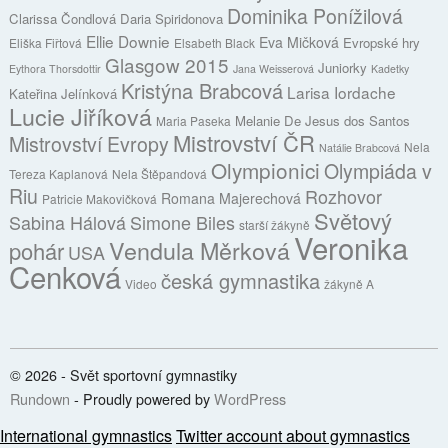
Dominika Ponížilová
Clarissa Čondlová
Daria Spiridonova
Ellie Downie
Eva Mičková
Evropské hry
Eliška Fiřtová
Elsabeth Black
Glasgow 2015
Juniorky
Eythora Thorsdottir
Jana Weisserová
Kadetky
Kristýna Brabcová
Larisa Iordache
Kateřina Jelínková
Lucie Jiříková
Melanie De Jesus dos Santos
Maria Paseka
Mistrovství ČR
Mistrovství Evropy
Nela
Natálie Brabcová
Olympionici
Olympiáda v
Tereza Kaplanová
Nela Štěpandová
Riu
Rozhovor
Romana Majerechová
Patricie Makovičková
Světový
Sabina Hálová
Simone Biles
starší žákyně
Veronika
Vendula Měrková
pohár
USA
Cenková
česká gymnastika
Video
žákyně A
© 2026 - Svět sportovní gymnastiky
Rundown
- Proudly powered by
WordPress
International gymnastics
Twitter account about gymnastics