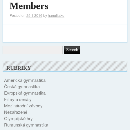
Members
Posted on
25.1.2016
by
hanuliatko
RUBRIKY
Americká gymnastika
Česká gymnastika
Evropská gymnastika
Filmy a seriály
Mezinárodní závody
Nezařazené
Olympijské hry
Rumunská gymnastika