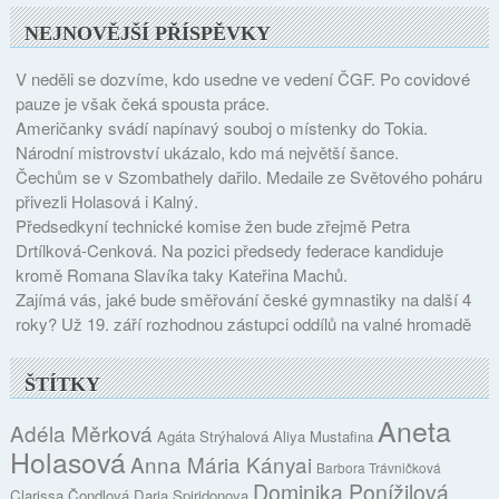
NEJNOVĚJŠÍ PŘÍSPĚVKY
V neděli se dozvíme, kdo usedne ve vedení ČGF. Po covidové
pauze je však čeká spousta práce.
Američanky svádí napínavý souboj o místenky do Tokia.
Národní mistrovství ukázalo, kdo má největší šance.
Čechům se v Szombathely dařilo. Medaile ze Světového poháru
přivezli Holasová i Kalný.
Předsedkyní technické komise žen bude zřejmě Petra
Drtílková-Cenková. Na pozici předsedy federace kandiduje
kromě Romana Slavíka taky Kateřina Machů.
Zajímá vás, jaké bude směřování české gymnastiky na další 4
roky? Už 19. září rozhodnou zástupci oddílů na valné hromadě
ŠTÍTKY
Aneta
Adéla Měrková
Agáta Strýhalová
Aliya Mustafina
Holasová
Anna Mária Kányai
Barbora Trávničková
Dominika Ponížilová
Clarissa Čondlová
Daria Spiridonova