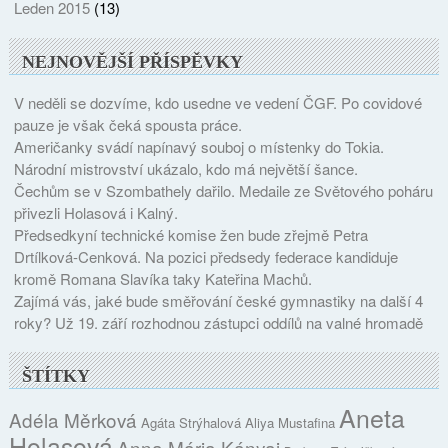
Leden 2015
(13)
NEJNOVĚJŠÍ PŘÍSPĚVKY
V neděli se dozvíme, kdo usedne ve vedení ČGF. Po covidové
pauze je však čeká spousta práce.
Američanky svádí napínavý souboj o místenky do Tokia.
Národní mistrovství ukázalo, kdo má největší šance.
Čechům se v Szombathely dařilo. Medaile ze Světového poháru
přivezli Holasová i Kalný.
Předsedkyní technické komise žen bude zřejmě Petra
Drtílková-Cenková. Na pozici předsedy federace kandiduje
kromě Romana Slavíka taky Kateřina Machů.
Zajímá vás, jaké bude směřování české gymnastiky na další 4
roky? Už 19. září rozhodnou zástupci oddílů na valné hromadě
ŠTÍTKY
Aneta
Adéla Měrková
Agáta Strýhalová
Aliya Mustafina
Holasová
Anna Mária Kányai