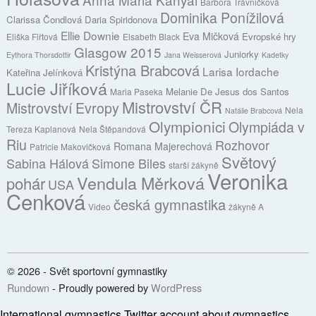
Barbora Trávničková
Dominika Ponížilová
Clarissa Čondlová
Daria Spiridonova
Ellie Downie
Eva Mičková
Evropské hry
Eliška Fiřtová
Elsabeth Black
Glasgow 2015
Juniorky
Eythora Thorsdottir
Jana Weisserová
Kadetky
Kristýna Brabcová
Larisa Iordache
Kateřina Jelínková
Lucie Jiříková
Melanie De Jesus dos Santos
Maria Paseka
Mistrovství ČR
Mistrovství Evropy
Nela
Natálie Brabcová
Olympionici
Olympiáda v
Tereza Kaplanová
Nela Štěpandová
Riu
Rozhovor
Romana Majerechová
Patricie Makovičková
Světový
Sabina Hálová
Simone Biles
starší žákyně
Veronika
Vendula Měrková
pohár
USA
Cenková
česká gymnastika
Video
žákyně A
© 2026 - Svět sportovní gymnastiky
Rundown
- Proudly powered by
WordPress
International gymnastics
Twitter account about gymnastics