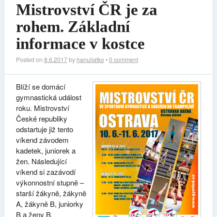
Mistrovství ČR je za
rohem. Základní
informace v kostce
Posted on
8.6.2017
by
hanuliatko
•
0 comment
Blíží se domácí
gymnastická událost
roku. Mistrovství
České republiky
odstartuje již tento
víkend závodem
kadetek, juniorek a
žen. Následující
víkend si zazávodí
výkonnostní stupně –
starší žákyně, žákyně
A, žákyně B, juniorky
B a ženy B.