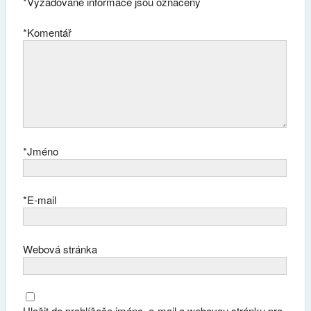
*
Vyžadované informace jsou označeny
*
Komentář
*
Jméno
*
E-mail
Webová stránka
Uložit do prohlížeče jméno, e-mail a webovou stránku pro