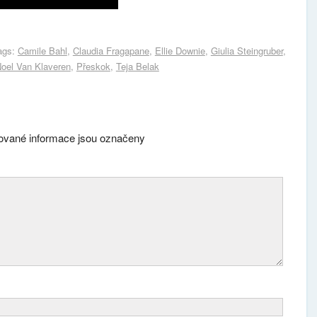
ags:
Camile Bahl
,
Claudia Fragapane
,
Ellie Downie
,
Giulia Steingruber
,
oel Van Klaveren
,
Přeskok
,
Teja Belak
vané informace jsou označeny