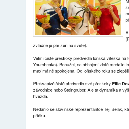
M
z
e
p
A
(
zvládne je pár žen na světě).
Velmi čisté přeskoky předvedla loňská vítězka na 
Yourchenko)
.
Bohužel, na obhájení zlaté medaile t
maximálně spokojena. Od loňského roku se zlepšila
Překvapivě čistě předvedla své přeskoky
Ellie Do
závodnice nebo Steingruber. Ale ta dynamika a výš
hvězda.
Nedařilo se slovinské reprezentantce Teji Belak, kt
příčku.