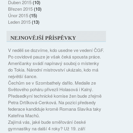
Duben 2015
(10)
Březen 2015
(10)
Únor 2015
(15)
Leden 2015
(13)
NEJNOVĚJŠÍ PŘÍSPĚVKY
V neděli se dozvíme, kdo usedne ve vedení ČGF.
Po covidové pauze je však čeká spousta práce.
Američanky svádí napínavý souboj o místenky
do Tokia. Národní mistrovství ukázalo, kdo má
největší šance.
Čechům se v Szombathely dařilo. Medaile ze
Světového poháru přivezli Holasová i Kalný.
Předsedkyní technické komise žen bude zřejmě
Petra Drtílková-Cenková. Na pozici předsedy
federace kandiduje kromě Romana Slavíka taky
Kateřina Machů.
Zajímá vás, jaké bude směřování české
gymnastiky na další 4 roky? Už 19. září