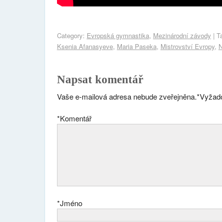
Category:
Evropská gymnastika
,
Mezinárodní závody
| T
Ksenia Afanasyeve
,
Maria Paseka
,
Mistrovství Evropy
,
N
Napsat komentář
Vaše e-mailová adresa nebude zveřejněna.
*
Vyžado
*
Komentář
*
Jméno