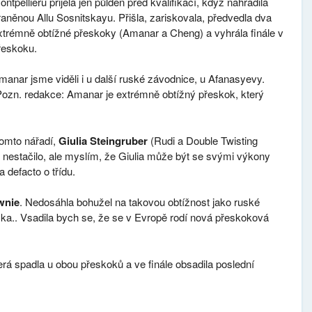
ontpellieru přijela jen půlden před kvalifikací, když nahradila
raněnou Allu Sosnitskayu. Přišla, zariskovala, předvedla dva
xtrémně obtížné přeskoky (Amanar a Cheng) a vyhrála finále v
řeskoku.
manar jsme viděli i u další ruské závodnice, u Afanasyevy.
Pozn. redakce: Amanar je extrémně obtížný přeskok, který
tomto nářadí,
Giulia Steingruber
(Rudi a Double Twisting
o nestačilo, ale myslím, že Giulia může být se svými výkony
 defacto o třídu.
wnie
. Nedosáhla bohužel na takovou obtížnost jako ruské
ka.. Vsadila bych se, že se v Evropě rodí nová přeskoková
erá spadla u obou přeskoků a ve finále obsadila poslední