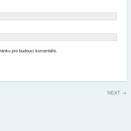
tránku pro budoucí komentáře.
NEXT
→