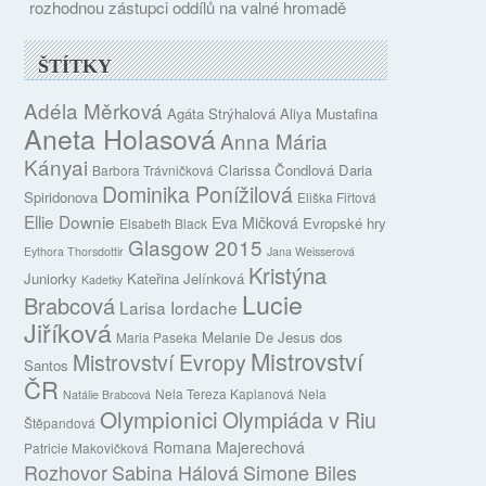
rozhodnou zástupci oddílů na valné hromadě
ŠTÍTKY
Adéla Měrková
Agáta Strýhalová
Aliya Mustafina
Aneta Holasová
Anna Mária
Kányai
Clarissa Čondlová
Daria
Barbora Trávničková
Dominika Ponížilová
Spiridonova
Eliška Fiřtová
Ellie Downie
Eva Mičková
Evropské hry
Elsabeth Black
Glasgow 2015
Eythora Thorsdottir
Jana Weisserová
Kristýna
Juniorky
Kateřina Jelínková
Kadetky
Lucie
Brabcová
Larisa Iordache
Jiříková
Melanie De Jesus dos
Maria Paseka
Mistrovství
Mistrovství Evropy
Santos
ČR
Nela Tereza Kaplanová
Nela
Natálie Brabcová
Olympionici
Olympiáda v Riu
Štěpandová
Romana Majerechová
Patricie Makovičková
Rozhovor
Sabina Hálová
Simone Biles