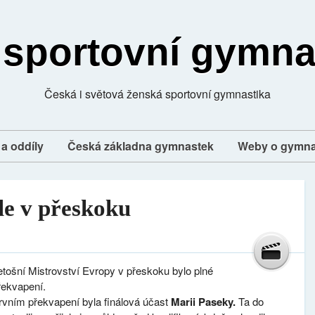
 sportovní gymna
Česká i světová ženská sportovní gymnastika
a oddíly
Česká základna gymnastek
Weby o gymna
le v přeskoku
etošní Mistrovství Evropy v přeskoku bylo plné
řekvapení.
rvním překvapení byla finálová účast
Marii Paseky.
Ta
do