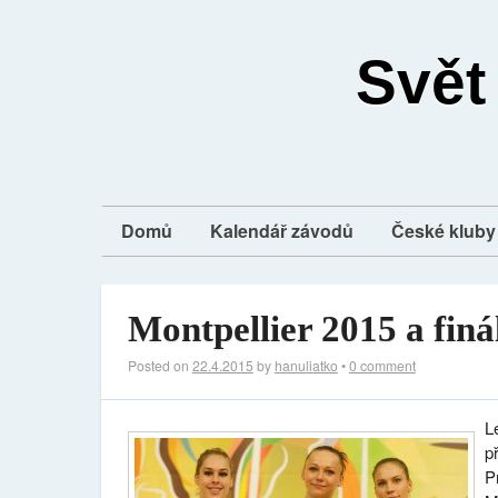
Svět
Domů
Kalendář závodů
České kluby 
Montpellier 2015 a finá
Posted on
22.4.2015
by
hanuliatko
•
0 comment
L
p
P