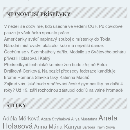
NEJNOVĚJŠÍ PŘÍSPĚVKY
V neděli se dozvíme, kdo usedne ve vedení ČGF. Po covidové
pauze je však čeká spousta práce.
Američanky svádí napínavý souboj o místenky do Tokia.
Národní mistrovství ukázalo, kdo má největší šance.
Čechům se v Szombathely dařilo. Medaile ze Světového poháru
přivezli Holasová i Kalný.
Předsedkyní technické komise žen bude zřejmě Petra
Drtílková-Cenková. Na pozici předsedy federace kandiduje
kromě Romana Slavíka taky Kateřina Machů.
Zajímá vás, jaké bude směřování české gymnastiky na další 4
roky? Už 19. září rozhodnou zástupci oddílů na valné hromadě
ŠTÍTKY
Aneta
Adéla Měrková
Agáta Strýhalová
Aliya Mustafina
Holasová
Anna Mária Kányai
Barbora Trávničková