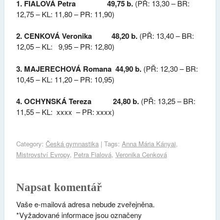
1. FIALOVÁ Petra 49,75 b.
(PŘ: 13,30 – BR:
12,75 – KL: 11,80 – PR: 11,90)
2. CENKOVÁ Veronika 48,20 b.
(PŘ: 13,40 – BR:
12,05 – KL: 9,95 – PR: 12,80)
3. MAJERECHOVÁ Romana 44,90 b.
(PŘ: 12,30 – BR:
10,45 – KL: 11,20 – PR: 10,95)
4. OCHYNSKÁ Tereza 24,80 b.
(PŘ: 13,25 – BR:
11,55 – KL: xxxx – PR: xxxx)
Category:
Česká gymnastika
| Tags:
Anna Mária Kányai
,
Mistrovství Evropy
,
Petra Fialová
,
Veronika Cenková
Napsat komentář
Vaše e-mailová adresa nebude zveřejněna.
*
Vyžadované informace jsou označeny