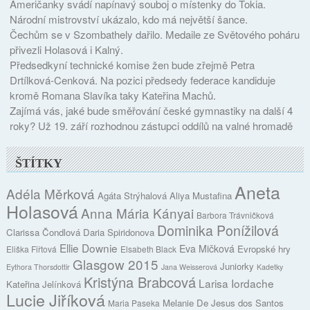
Američanky svádí napínavý souboj o místenky do Tokia.
Národní mistrovství ukázalo, kdo má největší šance.
Čechům se v Szombathely dařilo. Medaile ze Světového poháru
přivezli Holasová i Kalný.
Předsedkyní technické komise žen bude zřejmě Petra
Drtílková-Cenková. Na pozici předsedy federace kandiduje
kromě Romana Slavíka taky Kateřina Machů.
Zajímá vás, jaké bude směřování české gymnastiky na další 4
roky? Už 19. září rozhodnou zástupci oddílů na valné hromadě
ŠTÍTKY
Aneta
Adéla Měrková
Agáta Strýhalová
Aliya Mustafina
Holasová
Anna Mária Kányai
Barbora Trávničková
Dominika Ponížilová
Clarissa Čondlová
Daria Spiridonova
Ellie Downie
Eva Mičková
Evropské hry
Eliška Fiřtová
Elsabeth Black
Glasgow 2015
Juniorky
Eythora Thorsdottir
Jana Weisserová
Kadetky
Kristýna Brabcová
Larisa Iordache
Kateřina Jelínková
Lucie Jiříková
Melanie De Jesus dos Santos
Maria Paseka