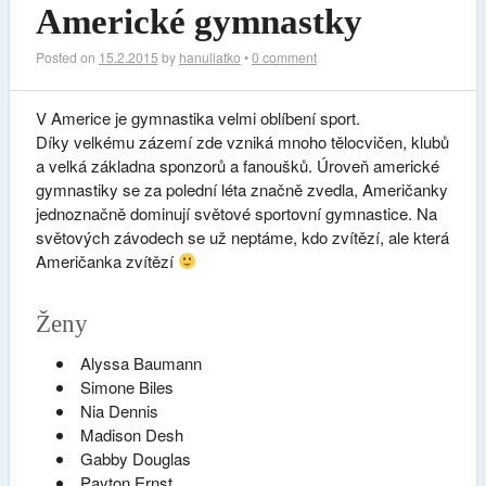
Americké gymnastky
Posted on
15.2.2015
by
hanuliatko
•
0 comment
V Americe je gymnastika velmi oblíbení sport.
Díky velkému zázemí zde vzniká mnoho tělocvičen, klubů
a velká základna sponzorů a fanoušků. Úroveň americké
gymnastiky se za polední léta značně zvedla, Američanky
jednoznačně dominují světové sportovní gymnastice. Na
světových závodech se už neptáme, kdo zvítězí, ale která
Američanka zvítězí
Ženy
Alyssa Baumann
Simone Biles
Nia Dennis
Madison Desh
Gabby Douglas
Payton Ernst