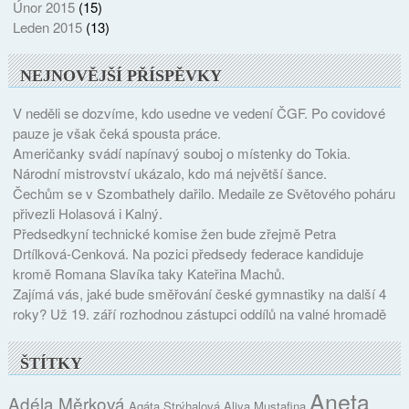
Únor 2015
(15)
Leden 2015
(13)
NEJNOVĚJŠÍ PŘÍSPĚVKY
V neděli se dozvíme, kdo usedne ve vedení ČGF. Po covidové
pauze je však čeká spousta práce.
Američanky svádí napínavý souboj o místenky do Tokia.
Národní mistrovství ukázalo, kdo má největší šance.
Čechům se v Szombathely dařilo. Medaile ze Světového poháru
přivezli Holasová i Kalný.
Předsedkyní technické komise žen bude zřejmě Petra
Drtílková-Cenková. Na pozici předsedy federace kandiduje
kromě Romana Slavíka taky Kateřina Machů.
Zajímá vás, jaké bude směřování české gymnastiky na další 4
roky? Už 19. září rozhodnou zástupci oddílů na valné hromadě
ŠTÍTKY
Aneta
Adéla Měrková
Agáta Strýhalová
Aliya Mustafina