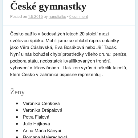
České gymnastky
Posted on
1.5.2015
by
hanuliatko
•
0 comment
Česko patřilo v šedesátých letech 20.století mezi
světovou špičku. Mohli jsme se chlubit reprezentantky
jako Věra Čáslavská, Eva Bosáková nebo Jiří Tabák.
Nyní u nás bohužel chybí prostředky všeho druhu: peníze,
podpora státu, nedostatek kvalifikovaných trenérů,
vybavení v tělocvičnách.. I tak zde vyrůstá několik talentů,
které Česko v zahraničí úspěšně reprezentují.
Ženy
Veronika Cenková
Veronika Drápalová
Petra Fialová
Julie Hájková
Anna Mária Kányai
Romana Majerechová