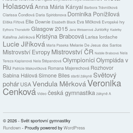
Holasová
Anna Mária Kányai
Barbora Trávničková
Dominika Ponížilová
Clarissa Čondlová
Daria Spiridonova
Ellie Downie
Eva Mičková
Evropské hry
Eliška Fiřtová
Elsabeth Black
Glasgow 2015
Juniorky
Eythora Thorsdottir
Jana Weisserová
Kadetky
Kristýna Brabcová
Larisa Iordache
Kateřina Jelínková
Lucie Jiříková
Melanie De Jesus dos Santos
Maria Paseka
Mistrovství ČR
Mistrovství Evropy
Nela
Natálie Brabcová
Olympionici
Olympiáda v
Tereza Kaplanová
Nela Štěpandová
Riu
Rozhovor
Romana Majerechová
Patricie Makovičková
Světový
Sabina Hálová
Simone Biles
starší žákyně
Veronika
Vendula Měrková
pohár
USA
Cenková
česká gymnastika
Video
žákyně A
© 2026 - Svět sportovní gymnastiky
Rundown
- Proudly powered by
WordPress