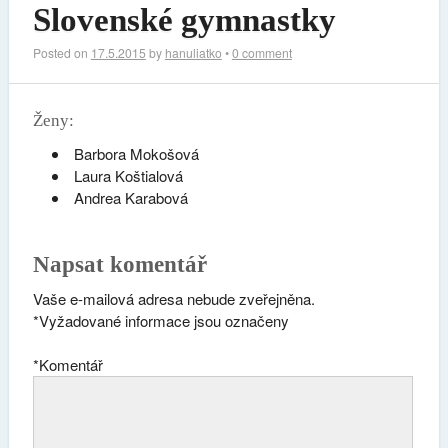
Slovenské gymnastky
Posted on
17.5.2015
by
hanuliatko
•
0 comment
Ženy:
Barbora Mokošová
Laura Koštialová
Andrea Karabová
Napsat komentář
Vaše e-mailová adresa nebude zveřejněna.
*
Vyžadované informace jsou označeny
*
Komentář