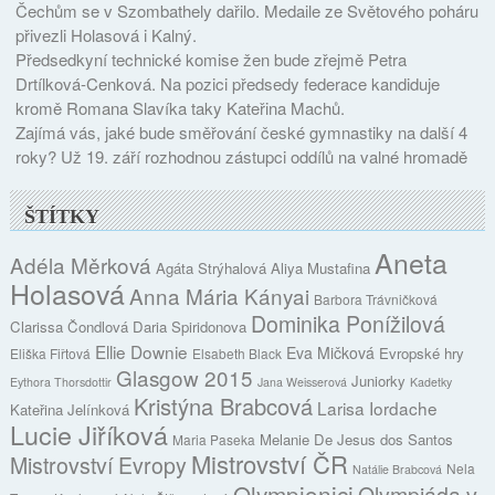
Čechům se v Szombathely dařilo. Medaile ze Světového poháru
přivezli Holasová i Kalný.
Předsedkyní technické komise žen bude zřejmě Petra
Drtílková-Cenková. Na pozici předsedy federace kandiduje
kromě Romana Slavíka taky Kateřina Machů.
Zajímá vás, jaké bude směřování české gymnastiky na další 4
roky? Už 19. září rozhodnou zástupci oddílů na valné hromadě
ŠTÍTKY
Aneta
Adéla Měrková
Agáta Strýhalová
Aliya Mustafina
Holasová
Anna Mária Kányai
Barbora Trávničková
Dominika Ponížilová
Clarissa Čondlová
Daria Spiridonova
Ellie Downie
Eva Mičková
Evropské hry
Eliška Fiřtová
Elsabeth Black
Glasgow 2015
Juniorky
Eythora Thorsdottir
Jana Weisserová
Kadetky
Kristýna Brabcová
Larisa Iordache
Kateřina Jelínková
Lucie Jiříková
Melanie De Jesus dos Santos
Maria Paseka
Mistrovství ČR
Mistrovství Evropy
Nela
Natálie Brabcová
Olympionici