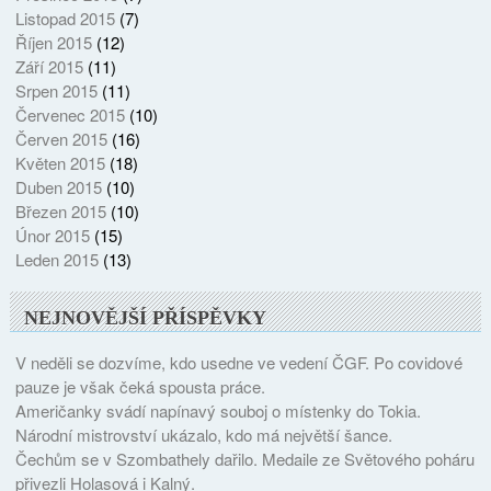
Listopad 2015
(7)
Říjen 2015
(12)
Září 2015
(11)
Srpen 2015
(11)
Červenec 2015
(10)
Červen 2015
(16)
Květen 2015
(18)
Duben 2015
(10)
Březen 2015
(10)
Únor 2015
(15)
Leden 2015
(13)
NEJNOVĚJŠÍ PŘÍSPĚVKY
V neděli se dozvíme, kdo usedne ve vedení ČGF. Po covidové
pauze je však čeká spousta práce.
Američanky svádí napínavý souboj o místenky do Tokia.
Národní mistrovství ukázalo, kdo má největší šance.
Čechům se v Szombathely dařilo. Medaile ze Světového poháru
přivezli Holasová i Kalný.