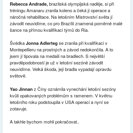
Rebecca Andrade,
brazilská olympijská naděje, si při
tréningu Amanaru zranila koleno a čeká jí operace a
náročná rehabilitace. Na letošním Mistrovství světa jí
závodit neuvidíme, co pro Brazílii znamená poměrně malé
šance na přímou kvalifikaci týmů do Ria.
Švédka
Jonna Adlerteg
se zranila při kvalifikaci v
Montepellieru na prostných a závod nedokončila. A to
jsem jí tipovala na medaili na bradlech. S největší
pravděpodobností je už v letošní sezóně závodit
neuvidíme. Velká škoda, její bradla vypadají opravdu
světově.
Yao Jinnan
z Číny oznámila vynechání letošní sezóny
kvůli opakovaných problémům s ramenem. V květnu
letošního roku podstoupila v USA operaci a nyní se
zotavuje.
A takhle bychom mohli pokračovat..