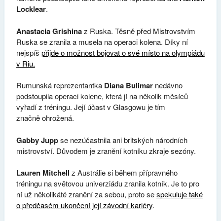
Locklear
.
Anastacia Grishina
z Ruska. Těsně před Mistrovstvím
Ruska se zranila a musela na operaci kolena. Díky ní
nejspíš
přijde o možnost bojovat o své místo na olympiádu
v Riu.
Rumunská reprezentantka
Diana Bulimar
nedávno
podstoupila operaci kolene, která jí na několik měsíců
vyřadí z tréningu. Její účast v Glasgowu je tím
značně ohrožená.
Gabby Jupp
se nezúčastnila ani britských národních
mistrovství. Důvodem je zranění kotníku zkraje sezóny.
Lauren Mitchell
z Austrálie si během přípravného
tréningu na světovou univerziádu zranila kotník. Je to pro
ní už několikáté zranění za sebou, proto se
spekuluje také
o předčasém ukončení její závodní kariéry
.