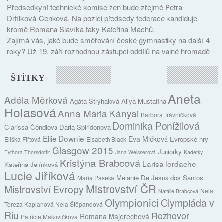
Předsedkyní technické komise žen bude zřejmě Petra
Drtílková-Cenková. Na pozici předsedy federace kandiduje
kromě Romana Slavíka taky Kateřina Machů.
Zajímá vás, jaké bude směřování české gymnastiky na další 4
roky? Už 19. září rozhodnou zástupci oddílů na valné hromadě
ŠTÍTKY
Aneta
Adéla Měrková
Agáta Strýhalová
Aliya Mustafina
Holasová
Anna Mária Kányai
Barbora Trávničková
Dominika Ponížilová
Clarissa Čondlová
Daria Spiridonova
Ellie Downie
Eva Mičková
Evropské hry
Eliška Fiřtová
Elsabeth Black
Glasgow 2015
Juniorky
Eythora Thorsdottir
Jana Weisserová
Kadetky
Kristýna Brabcová
Larisa Iordache
Kateřina Jelínková
Lucie Jiříková
Melanie De Jesus dos Santos
Maria Paseka
Mistrovství ČR
Mistrovství Evropy
Nela
Natálie Brabcová
Olympionici
Olympiáda v
Tereza Kaplanová
Nela Štěpandová
Riu
Rozhovor
Romana Majerechová
Patricie Makovičková