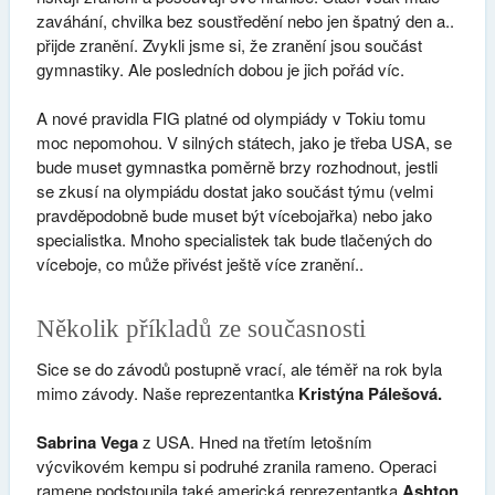
zaváhání, chvilka bez soustředění nebo jen špatný den a..
přijde zranění. Zvykli jsme si, že zranění jsou součást
gymnastiky. Ale posledních dobou je jich pořád víc.
A nové pravidla FIG platné od olympiády v Tokiu tomu
moc nepomohou. V silných státech, jako je třeba USA, se
bude muset gymnastka poměrně brzy rozhodnout, jestli
se zkusí na olympiádu dostat jako součást týmu (velmi
pravděpodobně bude muset být vícebojařka) nebo jako
specialistka. Mnoho specialistek tak bude tlačených do
víceboje, co může přivést ještě více zranění..
Několik příkladů ze současnosti
Sice se do závodů postupně vrací, ale téměř na rok byla
mimo závody. Naše reprezentantka
Kristýna Pálešová.
Sabrina Vega
z USA. Hned na třetím letošním
výcvikovém kempu si podruhé zranila rameno. Operaci
ramene podstoupila také americká reprezentantka
Ashton