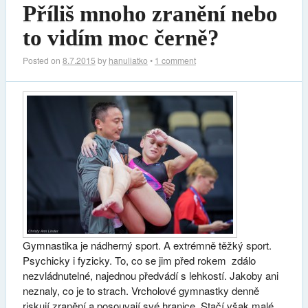
Příliš mnoho zranění nebo
to vidím moc černě?
Posted on
8.7.2015
by
hanuliatko
•
1 comment
Gymnastika je nádherný sport. A extrémně těžký sport.
Psychicky i fyzicky. To, co se jim před rokem zdálo
nezvládnutelné, najednou předvádí s lehkostí. Jakoby ani
neznaly, co je to strach. Vrcholové gymnastky denně
riskují zranění a posouvají své hranice. Stačí však malé