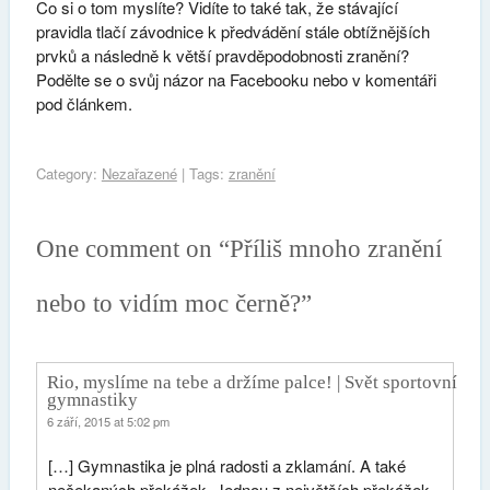
Co si o tom myslíte? Vidíte to také tak, že stávající
pravidla tlačí závodnice k předvádění stále obtížnějších
prvků a následně k větší pravděpodobnosti zranění?
Podělte se o svůj názor na Facebooku nebo v komentáři
pod článkem.
Category:
Nezařazené
| Tags:
zranění
One comment on “
Příliš mnoho zranění
nebo to vidím moc černě?
”
Rio, myslíme na tebe a držíme palce! | Svět sportovní
gymnastiky
6 září, 2015 at 5:02 pm
[…] Gymnastika je plná radosti a zklamání. A také
nečekaných překážek. Jednou z největších překážek