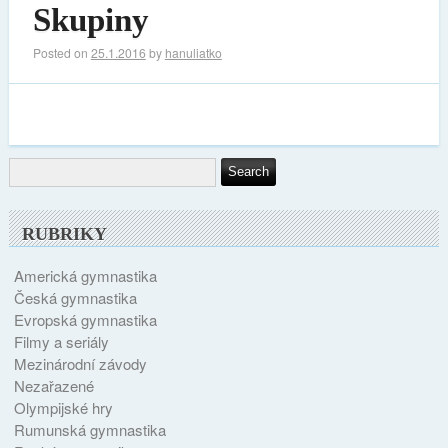
Skupiny
Posted on
25.1.2016
by
hanuliatko
RUBRIKY
Americká gymnastika
Česká gymnastika
Evropská gymnastika
Filmy a seriály
Mezinárodní závody
Nezařazené
Olympijské hry
Rumunská gymnastika