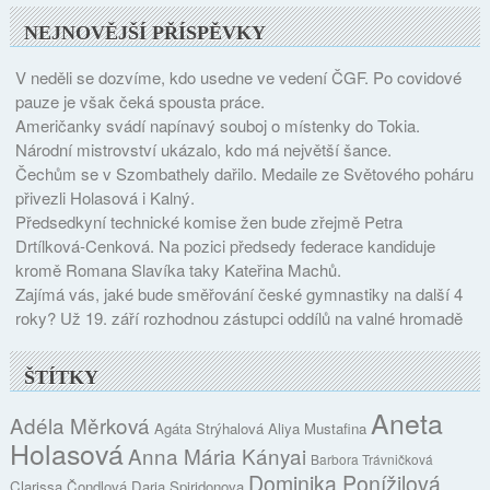
NEJNOVĚJŠÍ PŘÍSPĚVKY
V neděli se dozvíme, kdo usedne ve vedení ČGF. Po covidové
pauze je však čeká spousta práce.
Američanky svádí napínavý souboj o místenky do Tokia.
Národní mistrovství ukázalo, kdo má největší šance.
Čechům se v Szombathely dařilo. Medaile ze Světového poháru
přivezli Holasová i Kalný.
Předsedkyní technické komise žen bude zřejmě Petra
Drtílková-Cenková. Na pozici předsedy federace kandiduje
kromě Romana Slavíka taky Kateřina Machů.
Zajímá vás, jaké bude směřování české gymnastiky na další 4
roky? Už 19. září rozhodnou zástupci oddílů na valné hromadě
ŠTÍTKY
Aneta
Adéla Měrková
Agáta Strýhalová
Aliya Mustafina
Holasová
Anna Mária Kányai
Barbora Trávničková
Dominika Ponížilová
Clarissa Čondlová
Daria Spiridonova