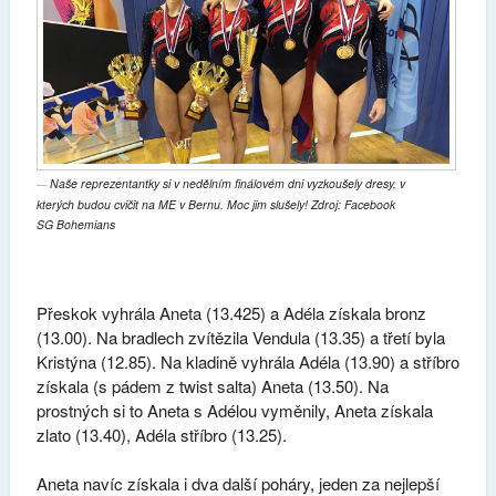
Naše reprezentantky si v nedělním finálovém dni vyzkoušely dresy, v
kterých budou cvičit na ME v Bernu. Moc jim slušely! Zdroj: Facebook
SG Bohemians
Přeskok vyhrála Aneta (13.425) a Adéla získala bronz
(13.00). Na bradlech zvítězila Vendula (13.35) a třetí byla
Kristýna (12.85). Na kladině vyhrála Adéla (13.90) a stříbro
získala (s pádem z twist salta) Aneta (13.50). Na
prostných si to Aneta s Adélou vyměnily, Aneta získala
zlato (13.40), Adéla stříbro (13.25).
Aneta navíc získala i dva další poháry, jeden za nejlepší