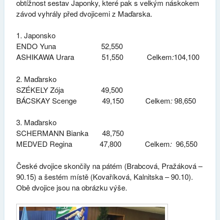
obtížnost sestav Japonky, které pak s velkým náskokem
závod vyhrály před dvojicemi z Maďarska.
Japonsko
ENDO Yuna 52,550
ASHIKAWA Urara 51,550 Celkem
:
104,100
Maďarsko
SZÉKELY Zója 49,500
BÁCSKAY Scenge 49,150 Celkem
:
98,650
Maďarsko
SCHERMANN Bianka 48,750
MEDVED Regina 47,800 Celkem
:
96,550
České dvojice skončily na pátém (Brabcová, Pražáková –
90.15) a šestém místě (Kovaříková, Kalnitska – 90.10).
Obě dvojice jsou na obrázku výše.