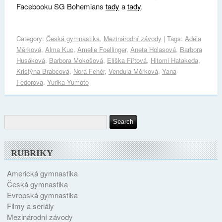
Facebooku SG Bohemians
tady
a
tady
.
Category:
Česká gymnastika
,
Mezinárodní závody
| Tags:
Adéla
Měrková
,
Alma Kuc
,
Amelie Foellinger
,
Aneta Holasová
,
Barbora
Husáková
,
Barbora Mokošová
,
Eliška Fiřtová
,
Hitomi Hatakeda
,
Kristýna Brabcová
,
Nora Fehér
,
Vendula Měrková
,
Yana
Fedorova
,
Yurika Yumoto
RUBRIKY
Americká gymnastika
Česká gymnastika
Evropská gymnastika
Filmy a seriály
Mezinárodní závody