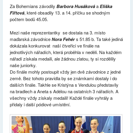
Za Bohemians závodily
Barbora Husáková
a
Eliška
Fiřtová
, které obsadily 13. a 14. příčku se shodným
počtem bodů 45.05.
Mezi naše reprezentantky se dostala na 3. místo
maďarská závodnice
Nora Fehér
s 51.85 b. Ta také jediná
dokázala konkurovat naší čtveřici ve finále na
jednotlivých nářadích, která proběhla v neděli. Na každém
nářadí získala medaili, ale žádnou zlatou, ty si rozdělily
naše juniorky.
Do finále mohly postoupit vždy jen dvě závodnice z jedné
země. Bez tohoto pravidla by se známkami dostaly i do
dalších finále. Takhle se Kristýna s Vendulou představily
na bradlech a Aneta s Adélou na ostatních 3 nářadích. A
všechny vždy získaly medaili! Každé finále vyhrály a
přidaly i další pódiové umístění.