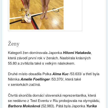
Ženy
Kategorii žen dominovala Japonka
Hitomi Hatakeda
,
která závodí první rok v ženách. Nasbírala krásných
55.80 a zvítězila také s velkým náskokem.
Druhé místo obsadila Polka
Alma Kuc
/53.633/ a třetí byla
Němka
Amelie Foellinger
/53.370/, která také
v seniorkách začíná.
Čtvrtá skončila domácí slovenská reprezentantka, která
se nedávno z Test Eventu v Riu probojovala na olympiádu,
Barbora Mokošová
(52.983). Pátá byla Japonka
Yurika