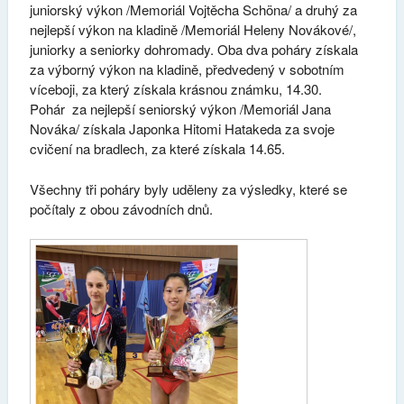
juniorský výkon /Memoriál Vojtěcha Schöna/ a druhý za
nejlepší výkon na kladině /Memoriál Heleny Novákové/,
juniorky a seniorky dohromady. Oba dva poháry získala
za výborný výkon na kladině, předvedený v sobotním
víceboji, za který získala krásnou známku, 14.30.
Pohár za nejlepší seniorský výkon /Memoriál Jana
Nováka/ získala Japonka Hitomi Hatakeda za svoje
cvičení na bradlech, za které získala 14.65.
Všechny tři poháry byly uděleny za výsledky, které se
počítaly z obou závodních dnů.