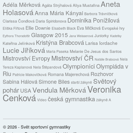
Aneta
Adéla Měrková
Agáta Strýhalová
Aliya Mustafina
Holasová
Anna Mária Kányai
Barbora Trávničková
Dominika Ponížilová
Clarissa Čondlová
Daria Spiridonova
Ellie Downie
Eva Mičková
Evropské hry
Eliška Fiřtová
Elsabeth Black
Glasgow 2015
Juniorky
Eythora Thorsdottir
Jana Weisserová
Kadetky
Kristýna Brabcová
Larisa Iordache
Kateřina Jelínková
Lucie Jiříková
Melanie De Jesus dos Santos
Maria Paseka
Mistrovství ČR
Mistrovství Evropy
Nela
Natálie Brabcová
Olympionici
Olympiáda v
Tereza Kaplanová
Nela Štěpandová
Riu
Rozhovor
Romana Majerechová
Patricie Makovičková
Světový
Sabina Hálová
Simone Biles
starší žákyně
Veronika
Vendula Měrková
pohár
USA
Cenková
česká gymnastika
Video
žákyně A
© 2026 - Svět sportovní gymnastiky