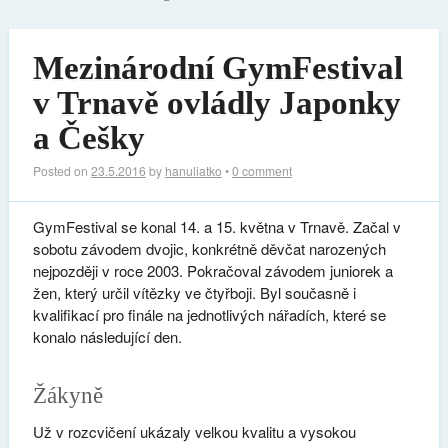
Mezinárodní GymFestival
v Trnavě ovládly Japonky
a Češky
Posted on
23.5.2016
by
hanuliatko
•
0 comment
GymFestival se konal 14. a 15. května v Trnavě. Začal v
sobotu závodem dvojic, konkrétně děvčat narozených
nejpozději v roce 2003. Pokračoval závodem juniorek a
žen, který určil vítězky ve čtyřboji. Byl současně i
kvalifikací pro finále na jednotlivých nářadích, které se
konalo následující den.
Žákyně
Už v rozcvičení ukázaly velkou kvalitu a vysokou