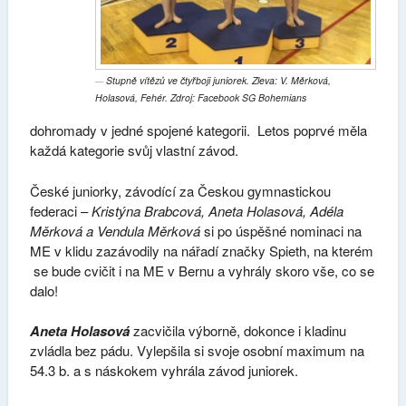
Stupně vítězů ve čtyřboji juniorek. Zleva: V. Měrková,
Holasová, Fehér. Zdroj: Facebook SG Bohemians
dohromady v jedné spojené kategorii. Letos poprvé měla
každá kategorie svůj vlastní závod.
České juniorky, závodící za Českou gymnastickou
federaci –
Kristýna Brabcová, Aneta Holasová, Adéla
Měrková a Vendula Měrková
si po úspěšné nominaci na
ME v klidu zazávodily na nářadí značky Spieth, na kterém
se bude cvičit i na ME v Bernu a vyhrály skoro vše, co se
dalo!
Aneta Holasová
zacvičila výborně, dokonce i kladinu
zvládla bez pádu. Vylepšila si svoje osobní maximum na
54.3 b. a s náskokem vyhrála závod juniorek.