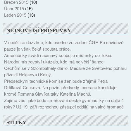
Březen 2015
(10)
Únor 2015
(15)
Leden 2015
(13)
NEJNOVĚJŠÍ PŘÍSPĚVKY
V neděli se dozvíme, kdo usedne ve vedení ČGF. Po covidové
pauze je však čeká spousta práce.
Američanky svádí napínavý souboj o místenky do Tokia.
Národní mistrovství ukázalo, kdo má největší šance.
Čechům se v Szombathely dařilo. Medaile ze Světového poháru
přivezli Holasová i Kalný.
Předsedkyní technické komise žen bude zřejmě Petra
Drtílková-Cenková. Na pozici předsedy federace kandiduje
kromě Romana Slavíka taky Kateřina Machů.
Zajímá vás, jaké bude směřování české gymnastiky na další 4
roky? Už 19. září rozhodnou zástupci oddílů na valné hromadě
ŠTÍTKY