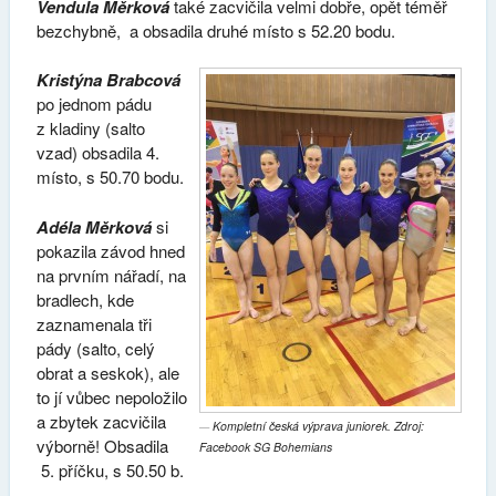
Vendula Měrková
také zacvičila velmi dobře, opět téměř
bezchybně, a obsadila druhé místo s 52.20 bodu.
Kristýna Brabcová
po jednom pádu
z kladiny (salto
vzad) obsadila 4.
místo, s 50.70 bodu.
Adéla Měrková
si
pokazila závod hned
na prvním nářadí, na
bradlech, kde
zaznamenala tři
pády (salto, celý
obrat a seskok), ale
to jí vůbec nepoložilo
a zbytek zacvičila
Kompletní česká výprava juniorek. Zdroj:
výborně! Obsadila
Facebook SG Bohemians
5. příčku, s 50.50 b.