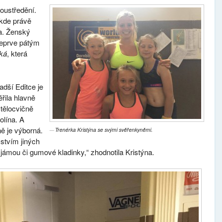
oustředění.
 kde právě
a. Ženský
teprve pátým
ká
, která
dší Editce je
řila hlavně
 tělocvičně
olína. A
ně je výborná.
Trenérka Kristýna se svými svěřenkyněmi.
stvím jiných
jámou či gumové kladinky,“ zhodnotila Kristýna.