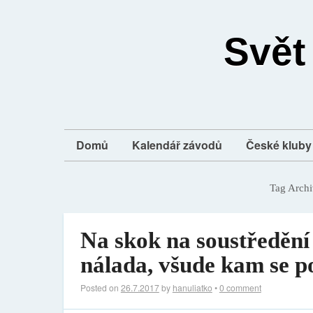
Svět
Domů
Kalendář závodů
České kluby 
Tag Archi
Na skok na soustředěn
nálada, všude kam se p
Posted on
26.7.2017
by
hanuliatko
•
0 comment