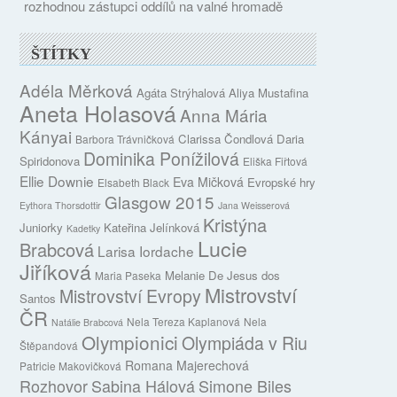
rozhodnou zástupci oddílů na valné hromadě
ŠTÍTKY
Adéla Měrková
Agáta Strýhalová
Aliya Mustafina
Aneta Holasová
Anna Mária
Kányai
Clarissa Čondlová
Daria
Barbora Trávničková
Dominika Ponížilová
Spiridonova
Eliška Fiřtová
Ellie Downie
Eva Mičková
Evropské hry
Elsabeth Black
Glasgow 2015
Eythora Thorsdottir
Jana Weisserová
Kristýna
Juniorky
Kateřina Jelínková
Kadetky
Lucie
Brabcová
Larisa Iordache
Jiříková
Melanie De Jesus dos
Maria Paseka
Mistrovství
Mistrovství Evropy
Santos
ČR
Nela Tereza Kaplanová
Nela
Natálie Brabcová
Olympionici
Olympiáda v Riu
Štěpandová
Romana Majerechová
Patricie Makovičková
Rozhovor
Sabina Hálová
Simone Biles