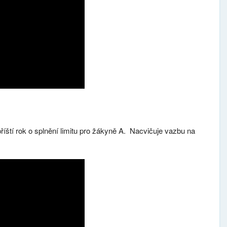
íští rok o splnění limitu pro žákyně A. Nacvičuje vazbu na