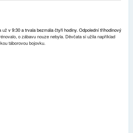
a už
v 9:30 a trvala bezmála čtyři hodiny. Odpolední tříhodinový
rénovalo, o zábavu nouze nebyla. Děvčata si užila například
ckou táborovou bojovku.