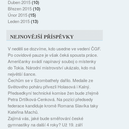
Duben 2015
(10)
Březen 2015
(10)
Únor 2015
(15)
Leden 2015
(13)
NEJNOVĚJŠÍ PŘÍSPĚVKY
V neděli se dozvíme, kdo usedne ve vedení ČGF.
Po covidové pauze je však čeká spousta práce.
Američanky svádí napínavý souboj o místenky
do Tokia. Národní mistrovství ukázalo, kdo má
největší šance.
Čechům se v Szombathely dařilo. Medaile ze
Světového poháru přivezli Holasová i Kalný.
Předsedkyní technické komise žen bude zřejmě
Petra Drtílková-Cenková. Na pozici předsedy
federace kandiduje kromě Romana Slavíka taky
Kateřina Machů.
Zajímá vás, jaké bude směřování české
gymnastiky na další 4 roky? Už 19. září