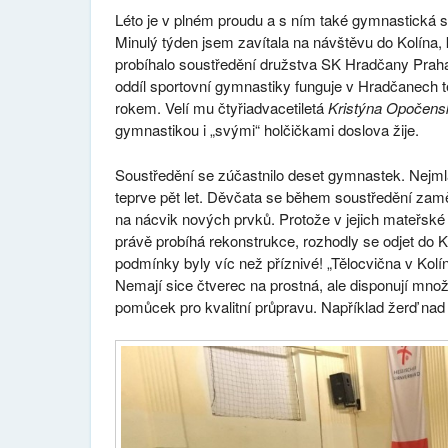
Léto je v plném proudu a s ním také gymnastická s
Minulý týden jsem zavítala na návštěvu do Kolína,
probíhalo soustředění družstva SK Hradčany Prah
oddíl sportovní gymnastiky funguje v Hradčanech 
rokem. Velí mu čtyřiadvacetiletá
Kristýna Opočens
gymnastikou i „svými“ holčičkami doslova žije.
Soustředění se zúčastnilo deset gymnastek. Nejmla
teprve pět let. Děvčata se během soustředění zamě
na nácvik nových prvků. Protože v jejich mateřské
právě probíhá rekonstrukce, rozhodly se odjet do K
podmínky byly víc než příznivé! „Tělocvična v Kolí
Nemají sice čtverec na prostná, ale disponují množ
pomůcek pro kvalitní průpravu. Například žerď nad 