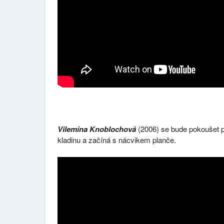
Vilemína Knoblochová
(2006) se bude pokoušet př
kladinu a začíná s nácvikem planče.