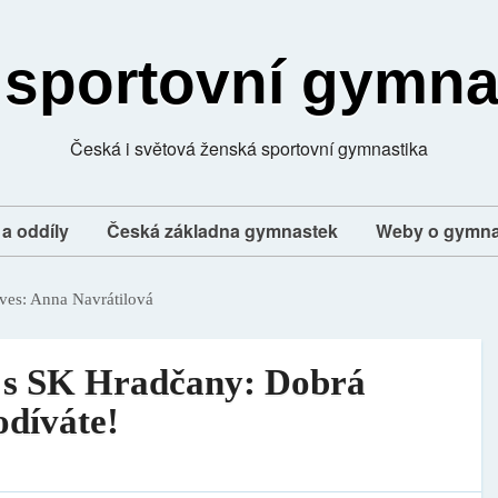
 sportovní gymna
Česká i světová ženská sportovní gymnastika
a oddíly
Česká základna gymnastek
Weby o gymna
ves:
Anna Navrátilová
í s SK Hradčany: Dobrá
odíváte!