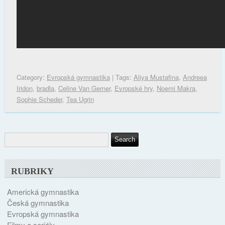
Category:
Evropská gymnastika
| Tags:
Aliya Mustafina
,
Andreea
Iridon
,
bradla
,
Celine Van Gerner
,
Evropské hry
,
Noemi Makra
,
Sophie Scheder
,
Tea Ugrin
RUBRIKY
Americká gymnastika
Česká gymnastika
Evropská gymnastika
Filmy a seriály