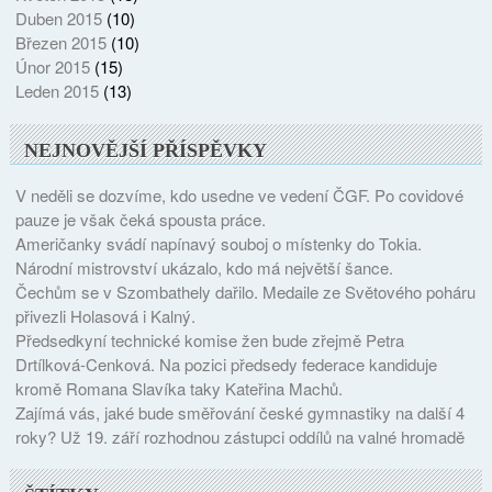
Duben 2015
(10)
Březen 2015
(10)
Únor 2015
(15)
Leden 2015
(13)
NEJNOVĚJŠÍ PŘÍSPĚVKY
V neděli se dozvíme, kdo usedne ve vedení ČGF. Po covidové
pauze je však čeká spousta práce.
Američanky svádí napínavý souboj o místenky do Tokia.
Národní mistrovství ukázalo, kdo má největší šance.
Čechům se v Szombathely dařilo. Medaile ze Světového poháru
přivezli Holasová i Kalný.
Předsedkyní technické komise žen bude zřejmě Petra
Drtílková-Cenková. Na pozici předsedy federace kandiduje
kromě Romana Slavíka taky Kateřina Machů.
Zajímá vás, jaké bude směřování české gymnastiky na další 4
roky? Už 19. září rozhodnou zástupci oddílů na valné hromadě