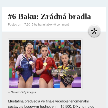
#6 Baku: Zrádná bradla
Posted on
1.7.2015
by
hanuliatko
•
0 comment
Source: Getty Images
Mustafina předvedla ve finále víceboje fenomenální
sestavu s bodovým hodnocením 15.500. Díky tomu do