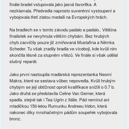
finále bradel vstupovala jako jasná favoritka. A
nezklamala. Předvedla naprosto suverénní vystoupení a
vybojovala třetí zlatou medaili na Evropských hrách.
Na bradlech se v tomto závodu padalo a padalo.. Většina
finalistek se nevyhnula větším chybám. Bez hrubých
chyb zacvičily pouze již zmiňovaná Mustafina a Němka
Scheder. Tu však zradily bradla ve víceboji, kde kvůli nim
skončila těsně za stupněm vítězů. Ve finále si však udělal
slušný reparát.
Jako první nastoupila maďarská reprezentanka Neomi
Makra, které se sestava vůbec nepovedla. Kvůli hrubým
chybým se její obtížnost oproti kvalifikace snížili o 0.7 b.
Jako druhá se představila Celine Van Gerner, která
spadla. stejně tak i Tea Ugrin z Itálie. Pád neminul ani
mladičkou 15ti-letou Rumunku Andreeu Iridon, která
nakonec díky mnohačetným pádům soupeřek vybojovala
bronz.