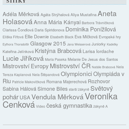
ŠTÍTKY
Aneta
Adéla Měrková
Agáta Strýhalová
Aliya Mustafina
Holasová
Anna Mária Kányai
Barbora Trávničková
Dominika Ponížilová
Clarissa Čondlová
Daria Spiridonova
Ellie Downie
Eva Mičková
Evropské hry
Eliška Fiřtová
Elsabeth Black
Glasgow 2015
Juniorky
Eythora Thorsdottir
Jana Weisserová
Kadetky
Kristýna Brabcová
Larisa Iordache
Kateřina Jelínková
Lucie Jiříková
Melanie De Jesus dos Santos
Maria Paseka
Mistrovství ČR
Mistrovství Evropy
Nela
Natálie Brabcová
Olympionici
Olympiáda v
Tereza Kaplanová
Nela Štěpandová
Riu
Rozhovor
Romana Majerechová
Patricie Makovičková
Světový
Sabina Hálová
Simone Biles
starší žákyně
Veronika
Vendula Měrková
pohár
USA
Cenková
česká gymnastika
Video
žákyně A