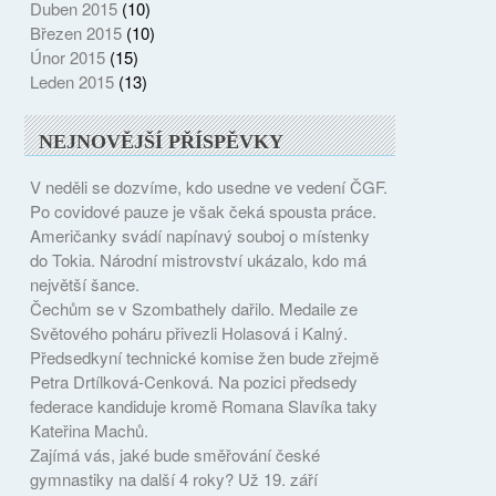
Duben 2015
(10)
Březen 2015
(10)
Únor 2015
(15)
Leden 2015
(13)
NEJNOVĚJŠÍ PŘÍSPĚVKY
V neděli se dozvíme, kdo usedne ve vedení ČGF.
Po covidové pauze je však čeká spousta práce.
Američanky svádí napínavý souboj o místenky
do Tokia. Národní mistrovství ukázalo, kdo má
největší šance.
Čechům se v Szombathely dařilo. Medaile ze
Světového poháru přivezli Holasová i Kalný.
Předsedkyní technické komise žen bude zřejmě
Petra Drtílková-Cenková. Na pozici předsedy
federace kandiduje kromě Romana Slavíka taky
Kateřina Machů.
Zajímá vás, jaké bude směřování české
gymnastiky na další 4 roky? Už 19. září