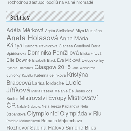
rozhodnou zástupci oddílů na valné hromadě
ŠTÍTKY
Adéla Měrková
Agáta Strýhalová
Aliya Mustafina
Aneta Holasová
Anna Mária
Kányai
Clarissa Čondlová
Daria
Barbora Trávničková
Dominika Ponížilová
Spiridonova
Eliška Fiřtová
Ellie Downie
Eva Mičková
Evropské hry
Elsabeth Black
Glasgow 2015
Eythora Thorsdottir
Jana Weisserová
Kristýna
Juniorky
Kateřina Jelínková
Kadetky
Lucie
Brabcová
Larisa Iordache
Jiříková
Melanie De Jesus dos
Maria Paseka
Mistrovství
Mistrovství Evropy
Santos
ČR
Nela Tereza Kaplanová
Nela
Natálie Brabcová
Olympionici
Olympiáda v Riu
Štěpandová
Romana Majerechová
Patricie Makovičková
Rozhovor
Sabina Hálová
Simone Biles