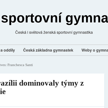
 sportovní gymna
Česká i světová ženská sportovní gymnastika
a oddíly
Česká základna gymnastek
Weby o gymna
ives:
Franchesca Santi
zílii dominovaly týmy z
ie