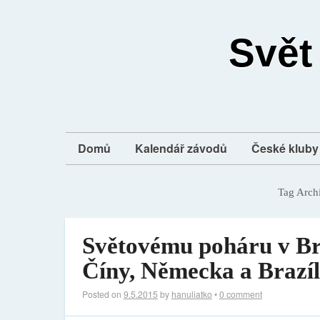
Svět
Domů
Kalendář závodů
České kluby 
Tag Arch
Světovému poháru v Bra
Číny, Německa a Brazíl
Posted on
9.5.2015
by
hanuliatko
•
0 comment