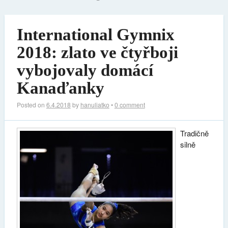
International Gymnix
2018: zlato ve čtyřboji
vybojovaly domácí
Kanaďanky
Posted on
6.4.2018
by
hanuliatko
•
0 comment
Tradičně
silně