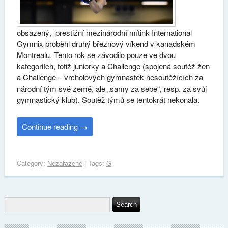
obsazený, prestižní mezinárodní mítink International
Gymnix proběhl druhý březnový víkend v kanadském
Montrealu. Tento rok se závodilo pouze ve dvou
kategoriích, totiž juniorky a Challenge (spojená soutěž žen
a Challenge – vrcholových gymnastek nesoutěžících za
národní tým své země, ale „samy za sebe“, resp. za svůj
gymnastický klub). Soutěž týmů se tentokrát nekonala.
Continue reading
→
Category:
Nezařazené
| Tags:
G