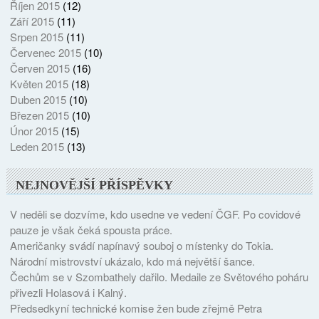
Říjen 2015
(12)
Září 2015
(11)
Srpen 2015
(11)
Červenec 2015
(10)
Červen 2015
(16)
Květen 2015
(18)
Duben 2015
(10)
Březen 2015
(10)
Únor 2015
(15)
Leden 2015
(13)
NEJNOVĚJŠÍ PŘÍSPĚVKY
V neděli se dozvíme, kdo usedne ve vedení ČGF. Po covidové
pauze je však čeká spousta práce.
Američanky svádí napínavý souboj o místenky do Tokia.
Národní mistrovství ukázalo, kdo má největší šance.
Čechům se v Szombathely dařilo. Medaile ze Světového poháru
přivezli Holasová i Kalný.
Předsedkyní technické komise žen bude zřejmě Petra