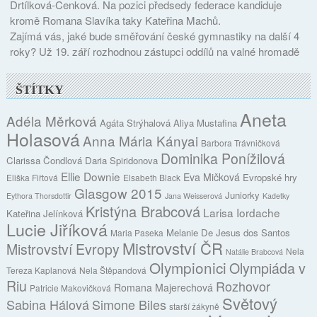
Drtílková-Cenková. Na pozici předsedy federace kandiduje
kromě Romana Slavíka taky Kateřina Machů.
Zajímá vás, jaké bude směřování české gymnastiky na další 4
roky? Už 19. září rozhodnou zástupci oddílů na valné hromadě
ŠTÍTKY
Aneta
Adéla Měrková
Agáta Strýhalová
Aliya Mustafina
Holasová
Anna Mária Kányai
Barbora Trávničková
Dominika Ponížilová
Clarissa Čondlová
Daria Spiridonova
Ellie Downie
Eva Mičková
Evropské hry
Eliška Fiřtová
Elsabeth Black
Glasgow 2015
Juniorky
Eythora Thorsdottir
Jana Weisserová
Kadetky
Kristýna Brabcová
Larisa Iordache
Kateřina Jelínková
Lucie Jiříková
Melanie De Jesus dos Santos
Maria Paseka
Mistrovství ČR
Mistrovství Evropy
Nela
Natálie Brabcová
Olympionici
Olympiáda v
Tereza Kaplanová
Nela Štěpandová
Riu
Rozhovor
Romana Majerechová
Patricie Makovičková
Světový
Sabina Hálová
Simone Biles
starší žákyně