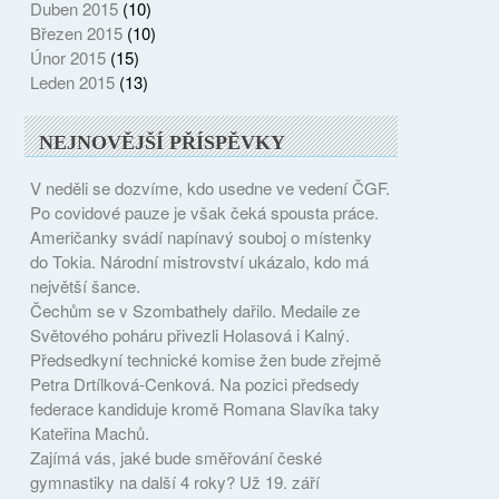
Duben 2015
(10)
Březen 2015
(10)
Únor 2015
(15)
Leden 2015
(13)
NEJNOVĚJŠÍ PŘÍSPĚVKY
V neděli se dozvíme, kdo usedne ve vedení ČGF.
Po covidové pauze je však čeká spousta práce.
Američanky svádí napínavý souboj o místenky
do Tokia. Národní mistrovství ukázalo, kdo má
největší šance.
Čechům se v Szombathely dařilo. Medaile ze
Světového poháru přivezli Holasová i Kalný.
Předsedkyní technické komise žen bude zřejmě
Petra Drtílková-Cenková. Na pozici předsedy
federace kandiduje kromě Romana Slavíka taky
Kateřina Machů.
Zajímá vás, jaké bude směřování české
gymnastiky na další 4 roky? Už 19. září