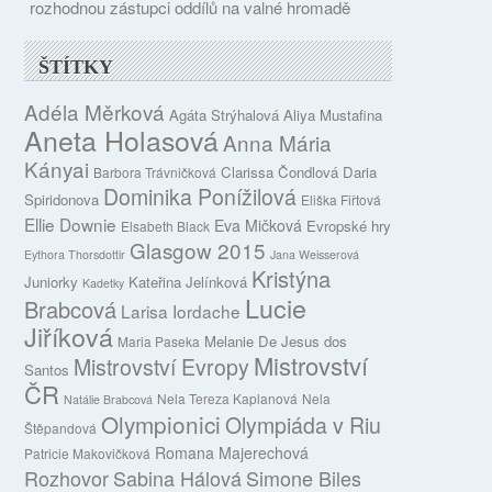
rozhodnou zástupci oddílů na valné hromadě
ŠTÍTKY
Adéla Měrková
Agáta Strýhalová
Aliya Mustafina
Aneta Holasová
Anna Mária
Kányai
Clarissa Čondlová
Daria
Barbora Trávničková
Dominika Ponížilová
Spiridonova
Eliška Fiřtová
Ellie Downie
Eva Mičková
Evropské hry
Elsabeth Black
Glasgow 2015
Eythora Thorsdottir
Jana Weisserová
Kristýna
Juniorky
Kateřina Jelínková
Kadetky
Lucie
Brabcová
Larisa Iordache
Jiříková
Melanie De Jesus dos
Maria Paseka
Mistrovství
Mistrovství Evropy
Santos
ČR
Nela Tereza Kaplanová
Nela
Natálie Brabcová
Olympionici
Olympiáda v Riu
Štěpandová
Romana Majerechová
Patricie Makovičková
Rozhovor
Sabina Hálová
Simone Biles