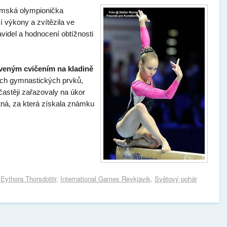
emská olympionička
í výkony a zvítězila ve
videl a hodnocení obtížnosti
veným cvičením na kladině
ných gymnastických prvků,
astěji zařazovaly na úkor
tná, za která získala známku
,
Eythora Thorsdottir
,
International Games Reykjavik
,
Světový pohár