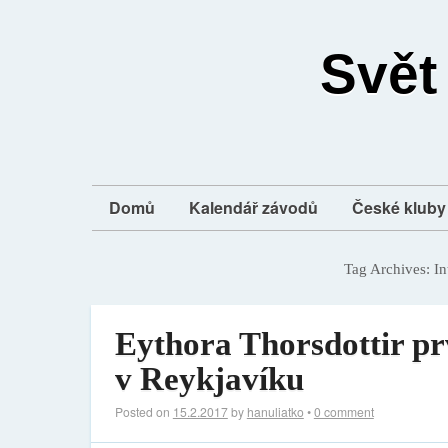
Svět
Domů
Kalendář závodů
České kluby 
Tag Archives:
In
Eythora Thorsdottir pr
v Reykjavíku
Posted on
15.2.2017
by
hanuliatko
•
0 comment