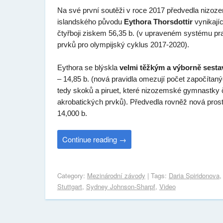
Na své první soutěži v roce 2017 předvedla nizoz
islandského původu
Eythora Thorsdottir
vynikajíc
čtyřboji ziskem 56,35 b. (v upraveném systému pra
prvků pro olympijský cyklus 2017-2020).
Eythora se blýskla
velmi těžkým a výborně sesta
– 14,85 b. (nová pravidla omezují počet započíta
tedy skoků a piruet, které nizozemské gymnastky č
akrobatických prvků). Předvedla rovněž nová pros
14,000 b.
Continue reading
→
Category:
Mezinárodní závody
| Tags:
Daria Spiridonova
Stuttgart
,
Sydney Johnson-Sharpf
,
Video