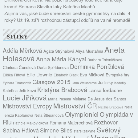
kromě Romana Slavíka taky Kateřina Machů.
Zajímá vás, jaké bude směřování české gymnastiky na další 4
roky? Už 19. září rozhodnou zástupci oddílů na valné hromadě
ŠTÍTKY
Aneta
Adéla Měrková
Agáta Strýhalová
Aliya Mustafina
Holasová
Anna Mária Kányai
Barbora Trávničková
Dominika Ponížilová
Clarissa Čondlová
Daria Spiridonova
Ellie Downie
Eva Mičková
Evropské hry
Eliška Fiřtová
Elsabeth Black
Glasgow 2015
Juniorky
Eythora Thorsdottir
Jana Weisserová
Kadetky
Kristýna Brabcová
Larisa Iordache
Kateřina Jelínková
Lucie Jiříková
Melanie De Jesus dos Santos
Maria Paseka
Mistrovství ČR
Mistrovství Evropy
Nela
Natálie Brabcová
Olympionici
Olympiáda v
Tereza Kaplanová
Nela Štěpandová
Riu
Rozhovor
Romana Majerechová
Patricie Makovičková
Světový
Sabina Hálová
Simone Biles
starší žákyně
Veronika