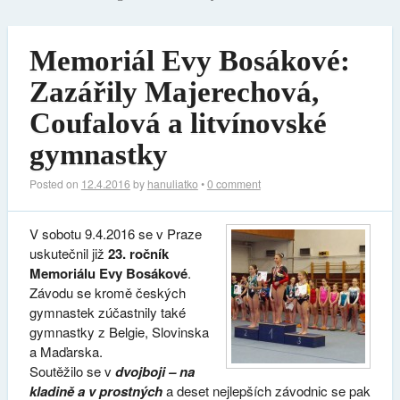
Memoriál Evy Bosákové:
Zazářily Majerechová,
Coufalová a litvínovské
gymnastky
Posted on
12.4.2016
by
hanuliatko
•
0 comment
V sobotu 9.4.2016 se v Praze
uskutečnil již
23. ročník
Memoriálu Evy Bosákové
.
Závodu se kromě českých
gymnastek zúčastnily také
gymnastky z Belgie, Slovinska
a Maďarska.
Soutěžilo se v
dvojboji – na
kladině a v prostných
a deset nejlepších závodnic se pak