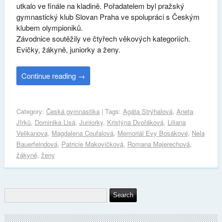
utkalo ve finále na kladině. Pořadatelem byl pražský
gymnastický klub Slovan Praha ve spolupráci s Českým
klubem olympioniků.
Závodnice soutěžily ve čtyřech věkových kategoriích.
Evičky, žákyně, juniorky a ženy.
Continue reading
→
Category:
Česká gymnastika
| Tags:
Agáta Strýhalová
,
Aneta
JIrků
,
Dominika Lisá
,
Juniorky
,
Kristýna Dvořáková
,
Liliana
Velikanova
,
Magdalena Coufalová
,
Memoriál Evy Bosákové
,
Nela
Bauerfeindová
,
Patricie Makovičková
,
Romana Majerechová
,
žákyně
,
ženy