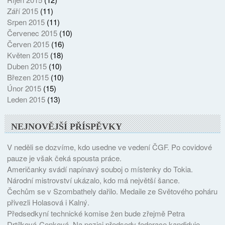
Září 2015
(11)
Srpen 2015
(11)
Červenec 2015
(10)
Červen 2015
(16)
Květen 2015
(18)
Duben 2015
(10)
Březen 2015
(10)
Únor 2015
(15)
Leden 2015
(13)
NEJNOVĚJŠÍ PŘÍSPĚVKY
V neděli se dozvíme, kdo usedne ve vedení ČGF. Po covidové
pauze je však čeká spousta práce.
Američanky svádí napínavý souboj o místenky do Tokia.
Národní mistrovství ukázalo, kdo má největší šance.
Čechům se v Szombathely dařilo. Medaile ze Světového poháru
přivezli Holasová i Kalný.
Předsedkyní technické komise žen bude zřejmě Petra
Drtílková-Cenková. Na pozici předsedy federace kandiduje