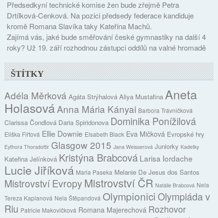
Předsedkyní technické komise žen bude zřejmě Petra
Drtílková-Cenková. Na pozici předsedy federace kandiduje
kromě Romana Slavíka taky Kateřina Machů.
Zajímá vás, jaké bude směřování české gymnastiky na další 4
roky? Už 19. září rozhodnou zástupci oddílů na valné hromadě
ŠTÍTKY
Aneta
Adéla Měrková
Agáta Strýhalová
Aliya Mustafina
Holasová
Anna Mária Kányai
Barbora Trávničková
Dominika Ponížilová
Clarissa Čondlová
Daria Spiridonova
Ellie Downie
Eva Mičková
Evropské hry
Eliška Fiřtová
Elsabeth Black
Glasgow 2015
Juniorky
Eythora Thorsdottir
Jana Weisserová
Kadetky
Kristýna Brabcová
Larisa Iordache
Kateřina Jelínková
Lucie Jiříková
Melanie De Jesus dos Santos
Maria Paseka
Mistrovství ČR
Mistrovství Evropy
Nela
Natálie Brabcová
Olympionici
Olympiáda v
Tereza Kaplanová
Nela Štěpandová
Riu
Rozhovor
Romana Majerechová
Patricie Makovičková