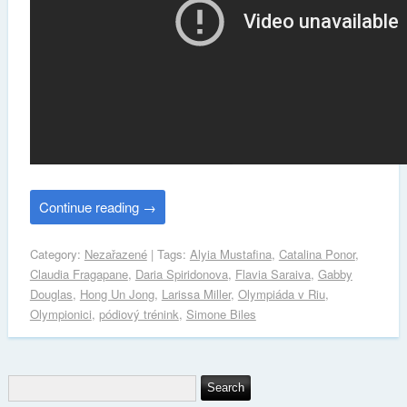
Continue reading
→
Category:
Nezařazené
| Tags:
Alyia Mustafina
,
Catalina Ponor
,
Claudia Fragapane
,
Daria Spiridonova
,
Flavia Saraiva
,
Gabby
Douglas
,
Hong Un Jong
,
Larissa Miller
,
Olympiáda v Riu
,
Olympionici
,
pódiový trénink
,
Simone Biles