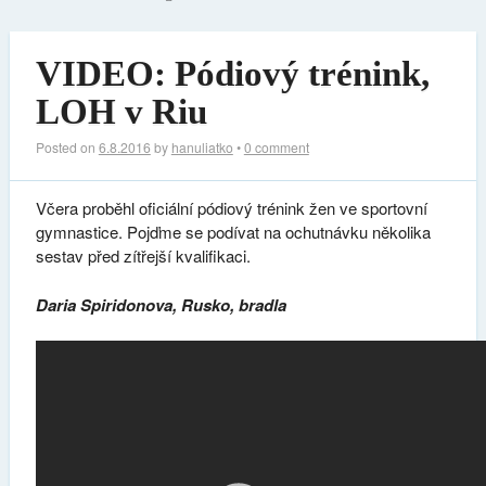
VIDEO: Pódiový trénink,
LOH v Riu
Posted on
6.8.2016
by
hanuliatko
•
0 comment
Včera proběhl oficiální pódiový trénink žen ve sportovní
gymnastice. Pojďme se podívat na ochutnávku několika
sestav před zítřejší kvalifikaci.
Daria Spiridonova, Rusko, bradla