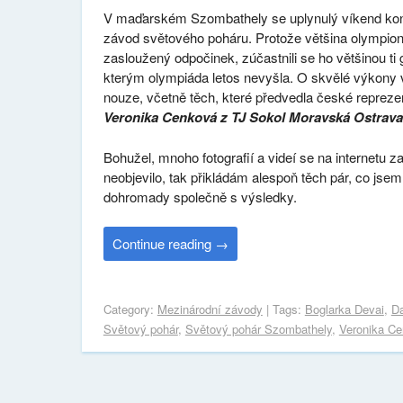
V maďarském Szombathely se uplynulý víkend kon
závod světového poháru. Protože většina olympion
zasloužený odpočinek, zúčastnili se ho většinou ti
kterým olympiáda letos nevyšla. O skvělé výkony 
nouze, včetně těch, které předvedla české repreze
Veronika Cenková z TJ Sokol Moravská Ostrav
Bohužel, mnoho fotografií a videí se na internetu z
neobjevilo, tak přikládám alespoň těch pár, co jsem
dohromady společně s výsledky.
Continue reading
→
Category:
Mezinárodní závody
| Tags:
Boglarka Devai
,
Da
Světový pohár
,
Světový pohár Szombathely
,
Veronika C