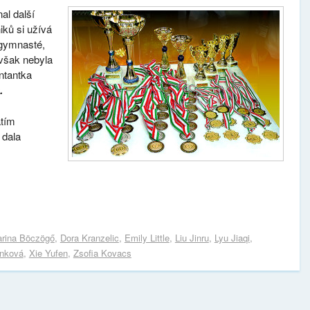
al další
iků si užívá
 gymnasté,
však nebyla
ntantka
a.
atím
 dala
rina Böczögő
,
Dora Kranzelic
,
Emily Little
,
Liu Jinru
,
Lyu Jiaqi
,
enková
,
Xie Yufen
,
Zsofia Kovacs