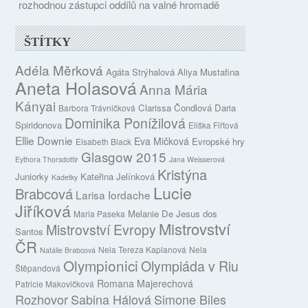
rozhodnou zástupci oddílů na valné hromadě
ŠTÍTKY
Adéla Měrková
Agáta Strýhalová
Aliya Mustafina
Aneta Holasová
Anna Mária
Kányai
Clarissa Čondlová
Daria
Barbora Trávničková
Dominika Ponížilová
Spiridonova
Eliška Fiřtová
Ellie Downie
Eva Mičková
Evropské hry
Elsabeth Black
Glasgow 2015
Eythora Thorsdottir
Jana Weisserová
Kristýna
Juniorky
Kateřina Jelínková
Kadetky
Lucie
Brabcová
Larisa Iordache
Jiříková
Melanie De Jesus dos
Maria Paseka
Mistrovství
Mistrovství Evropy
Santos
ČR
Nela Tereza Kaplanová
Nela
Natálie Brabcová
Olympionici
Olympiáda v Riu
Štěpandová
Romana Majerechová
Patricie Makovičková
Rozhovor
Sabina Hálová
Simone Biles