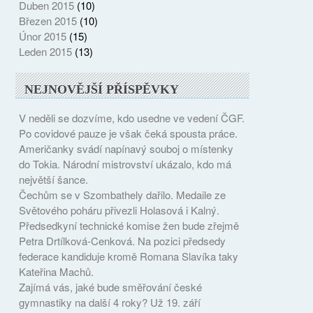
Duben 2015
(10)
Březen 2015
(10)
Únor 2015
(15)
Leden 2015
(13)
NEJNOVĚJŠÍ PŘÍSPĚVKY
V neděli se dozvíme, kdo usedne ve vedení ČGF.
Po covidové pauze je však čeká spousta práce.
Američanky svádí napínavý souboj o místenky
do Tokia. Národní mistrovství ukázalo, kdo má
největší šance.
Čechům se v Szombathely dařilo. Medaile ze
Světového poháru přivezli Holasová i Kalný.
Předsedkyní technické komise žen bude zřejmě
Petra Drtílková-Cenková. Na pozici předsedy
federace kandiduje kromě Romana Slavíka taky
Kateřina Machů.
Zajímá vás, jaké bude směřování české
gymnastiky na další 4 roky? Už 19. září