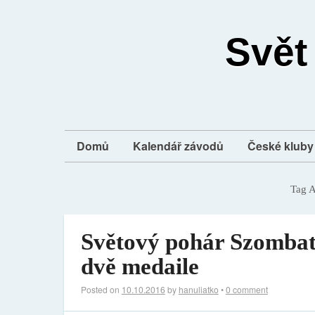
Svět
Domů
Kalendář závodů
České kluby 
Tag A
Světový pohár Szombat
dvě medaile
Posted on
10.10.2016
by
hanuliatko
•
0 comment