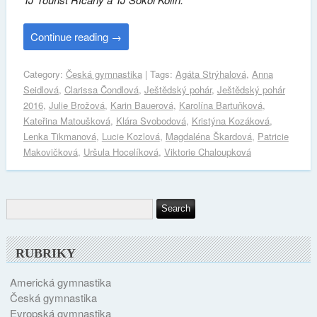
Continue reading
→
Category:
Česká gymnastika
| Tags:
Agáta Strýhalová
,
Anna
Seidlová
,
Clarissa Čondlová
,
Ještědský pohár
,
Ještědský pohár
2016
,
Julie Brožová
,
Karin Bauerová
,
Karolína Bartuňková
,
Kateřina Matoušková
,
Klára Svobodová
,
Kristýna Kozáková
,
Lenka Tikmanová
,
Lucie Kozlová
,
Magdaléna Škardová
,
Patricie
Makovičková
,
Uršula Hocelíková
,
Viktorie Chaloupková
RUBRIKY
Americká gymnastika
Česká gymnastika
Evropská gymnastika