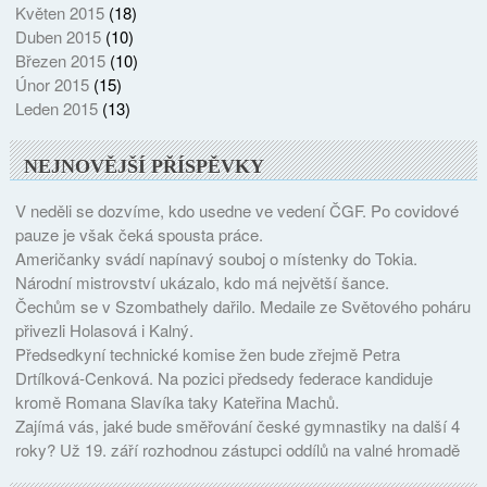
Květen 2015
(18)
Duben 2015
(10)
Březen 2015
(10)
Únor 2015
(15)
Leden 2015
(13)
NEJNOVĚJŠÍ PŘÍSPĚVKY
V neděli se dozvíme, kdo usedne ve vedení ČGF. Po covidové
pauze je však čeká spousta práce.
Američanky svádí napínavý souboj o místenky do Tokia.
Národní mistrovství ukázalo, kdo má největší šance.
Čechům se v Szombathely dařilo. Medaile ze Světového poháru
přivezli Holasová i Kalný.
Předsedkyní technické komise žen bude zřejmě Petra
Drtílková-Cenková. Na pozici předsedy federace kandiduje
kromě Romana Slavíka taky Kateřina Machů.
Zajímá vás, jaké bude směřování české gymnastiky na další 4
roky? Už 19. září rozhodnou zástupci oddílů na valné hromadě