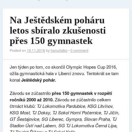
Na Ještědském poháru
letos sbíralo zkušenosti
přes 150 gymnastek
Posted on
19.11.2016
by
hanuliatko
•
0 comment
Jen týden po tom, co skončil Olympic Hopes Cup 2016,
ožila gymnastická hala v Liberci znovu. Tentokrát se tam
konal
Ještědský pohár.
Závodu se zúčastnilo
přes 150 gymnastek v rozpětí
ročníků 2000 až 2010.
Závodu se zúčastnilo celkem
čtrnáct klubů:
TJ Lokomotiva Pardubice, KSG Litvínov,
KSG Most, TJ Doksy, TJ Sokol Horní Počernice, TJ Jičín,
GT Šestajovice, SG Liberec, Gympra, Slovan Praha, TJ
Stadion Ústí nad Labem, SG TJ Lokomotiva Černá Lípa,
TJ Tourist Říčany a TJ Sokol Kolín.