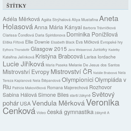
ŠTÍTKY
Aneta
Adéla Měrková
Agáta Strýhalová
Aliya Mustafina
Holasová
Anna Mária Kányai
Barbora Trávničková
Dominika Ponížilová
Clarissa Čondlová
Daria Spiridonova
Ellie Downie
Eva Mičková
Evropské hry
Eliška Fiřtová
Elsabeth Black
Glasgow 2015
Juniorky
Eythora Thorsdottir
Jana Weisserová
Kadetky
Kristýna Brabcová
Larisa Iordache
Kateřina Jelínková
Lucie Jiříková
Melanie De Jesus dos Santos
Maria Paseka
Mistrovství ČR
Mistrovství Evropy
Nela
Natálie Brabcová
Olympionici
Olympiáda v
Tereza Kaplanová
Nela Štěpandová
Riu
Rozhovor
Romana Majerechová
Patricie Makovičková
Světový
Sabina Hálová
Simone Biles
starší žákyně
Veronika
Vendula Měrková
pohár
USA
Cenková
česká gymnastika
Video
žákyně A