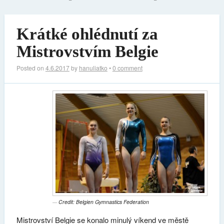
Krátké ohlédnutí za
Mistrovstvím Belgie
Posted on
4.6.2017
by
hanuliatko
•
0 comment
Credit: Belgien Gymnastics Federation
Mistrovství Belgie se konalo minulý víkend ve městě