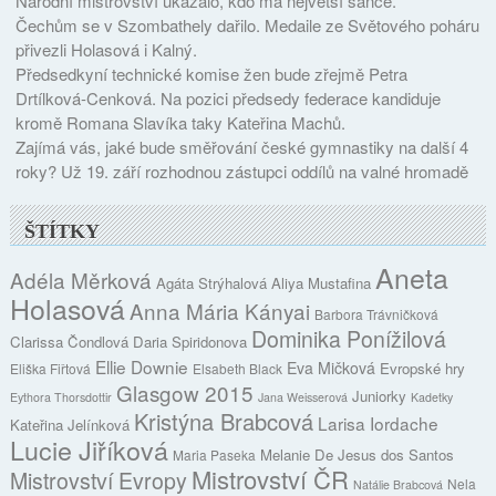
Národní mistrovství ukázalo, kdo má největší šance.
Čechům se v Szombathely dařilo. Medaile ze Světového poháru
přivezli Holasová i Kalný.
Předsedkyní technické komise žen bude zřejmě Petra
Drtílková-Cenková. Na pozici předsedy federace kandiduje
kromě Romana Slavíka taky Kateřina Machů.
Zajímá vás, jaké bude směřování české gymnastiky na další 4
roky? Už 19. září rozhodnou zástupci oddílů na valné hromadě
ŠTÍTKY
Aneta
Adéla Měrková
Agáta Strýhalová
Aliya Mustafina
Holasová
Anna Mária Kányai
Barbora Trávničková
Dominika Ponížilová
Clarissa Čondlová
Daria Spiridonova
Ellie Downie
Eva Mičková
Evropské hry
Eliška Fiřtová
Elsabeth Black
Glasgow 2015
Juniorky
Eythora Thorsdottir
Jana Weisserová
Kadetky
Kristýna Brabcová
Larisa Iordache
Kateřina Jelínková
Lucie Jiříková
Melanie De Jesus dos Santos
Maria Paseka
Mistrovství ČR
Mistrovství Evropy
Nela
Natálie Brabcová