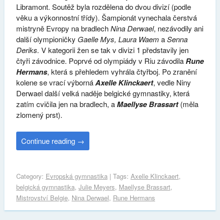
Libramont. Soutěž byla rozdělena do dvou divizí (podle
věku a výkonnostní třídy). Šampionát vynechala čerstvá
mistryně Evropy na bradlech
Nina Derwael
, nezávodily ani
další olympioničky
Gaelle Mys, Laura Waem
a
Senna
Deriks.
V kategorii žen se tak v divizi 1 představily jen
čtyři závodnice. Poprvé od olympiády v Riu závodila
Rune
Hermans
, která s přehledem vyhrála čtyřboj. Po zranění
kolene se vrací výborná
Axelle Klinckaert
, vedle Niny
Derwael další velká naděje belgické gymnastiky, která
zatím cvičila jen na bradlech, a
Maellyse Brassart
(měla
zlomený prst).
Continue reading
→
Category:
Evropská gymnastika
| Tags:
Axelle Klinckaert
,
belgická gymnastika
,
Julie Meyers
,
Maellyse Brassart
,
Mistrovství Belgie
,
Nina Derwael
,
Rune Hermans