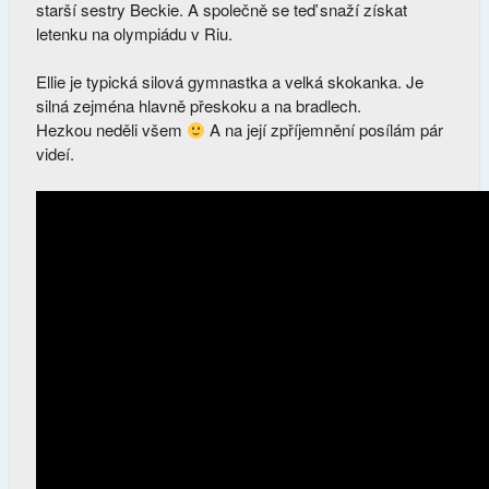
starší sestry Beckie. A společně se teď snaží získat
letenku na olympiádu v Riu.
Ellie je typická silová gymnastka a velká skokanka. Je
silná zejména hlavně přeskoku a na bradlech.
Hezkou neděli všem
A na její zpříjemnění posílám pár
videí.