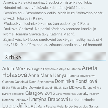
Američanky svádí napínavý souboj o místenky do Tokia.
Národní mistrovství ukázalo, kdo má největší šance.
Čechům se v Szombathely dařilo. Medaile ze Světového poháru
přivezli Holasová i Kalný.
Předsedkyní technické komise žen bude zřejmě Petra
Drtílková-Cenková. Na pozici předsedy federace kandiduje
kromě Romana Slavíka taky Kateřina Machů.
Zajímá vás, jaké bude směřování české gymnastiky na další 4
roky? Už 19. září rozhodnou zástupci oddílů na valné hromadě
ŠTÍTKY
Aneta
Adéla Měrková
Agáta Strýhalová
Aliya Mustafina
Holasová
Anna Mária Kányai
Barbora Trávničková
Dominika Ponížilová
Clarissa Čondlová
Daria Spiridonova
Ellie Downie
Eva Mičková
Evropské hry
Eliška Fiřtová
Elsabeth Black
Glasgow 2015
Juniorky
Eythora Thorsdottir
Jana Weisserová
Kadetky
Kristýna Brabcová
Larisa Iordache
Kateřina Jelínková
Lucie Jiříková
Melanie De Jesus dos Santos
Maria Paseka