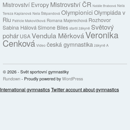
Mistrovství ČR
Mistrovství Evropy
Nela
Natálie Brabcová
Olympionici
Olympiáda v
Tereza Kaplanová
Nela Štěpandová
Riu
Rozhovor
Romana Majerechová
Patricie Makovičková
Světový
Sabina Hálová
Simone Biles
starší žákyně
Veronika
Vendula Měrková
pohár
USA
Cenková
česká gymnastika
Video
žákyně A
© 2026 - Svět sportovní gymnastiky
Rundown
- Proudly powered by
WordPress
International gymnastics
Twitter account about gymnastics