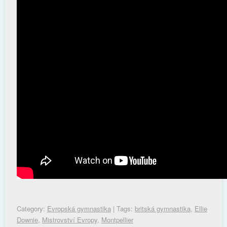
Category:
Evropská gymnastika
| Tags:
britská gymnastika
,
Ellie
Downie
,
Mistrovství Evropy
,
Montpellier