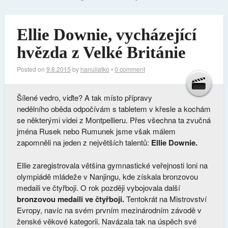
Ellie Downie, vycházející
hvězda z Velké Británie
Posted on
9.8.2015
by
hanuliatko
•
0 comment
Šílené vedro, viďte? A tak místo přípravy
nedělního oběda odpočívám s tabletem v křesle a kochám
se některými videi z Montpellieru. Přes všechna ta zvučná
jména Rusek nebo Rumunek jsme však málem
zapomněli na jeden z největších talentů:
Ellie Downie.
Ellie zaregistrovala většina gymnastické veřejnosti loni na
olympiádě mládeže v Nanjingu, kde získala bronzovou
medaili ve čtyřboji. O rok později vybojovala další
bronzovou medaili ve čtyřboji.
Tentokrát na Mistrovství
Evropy, navíc na svém prvním mezinárodním závodě v
ženské věkové kategorii. Navázala tak na úspěch své