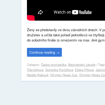
Ženy se představily ve dvou závodních dnech. V pá
družstev a určila také pořadí jednotlivců ve čtyřbo
do sobotního finále (s omezením na max. dvě gym
Continue reading
→
Category:
Česká gymnastika
,
Mezinárodní závody
| Tag
Trávničková
,
Dominika Ponížilová
,
Eliška Fiřtová
,
Jasmín
Natálie Klaková
,
Olympic Hopes Cup
,
Olympic Hopes Cu