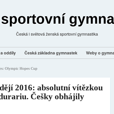
 sportovní gymna
Česká i světová ženská sportovní gymnastika
a oddíly
Česká základna gymnastek
Weby o gymna
es:
Olympic Hopes Cup
ějí 2016: absolutní vítězkou
durariu. Češky obhájily