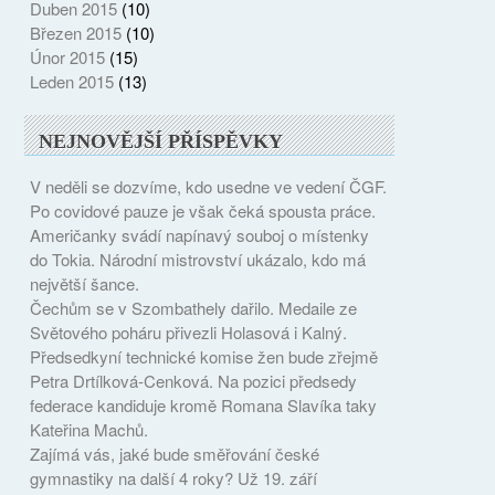
Duben 2015
(10)
Březen 2015
(10)
Únor 2015
(15)
Leden 2015
(13)
NEJNOVĚJŠÍ PŘÍSPĚVKY
V neděli se dozvíme, kdo usedne ve vedení ČGF.
Po covidové pauze je však čeká spousta práce.
Američanky svádí napínavý souboj o místenky
do Tokia. Národní mistrovství ukázalo, kdo má
největší šance.
Čechům se v Szombathely dařilo. Medaile ze
Světového poháru přivezli Holasová i Kalný.
Předsedkyní technické komise žen bude zřejmě
Petra Drtílková-Cenková. Na pozici předsedy
federace kandiduje kromě Romana Slavíka taky
Kateřina Machů.
Zajímá vás, jaké bude směřování české
gymnastiky na další 4 roky? Už 19. září