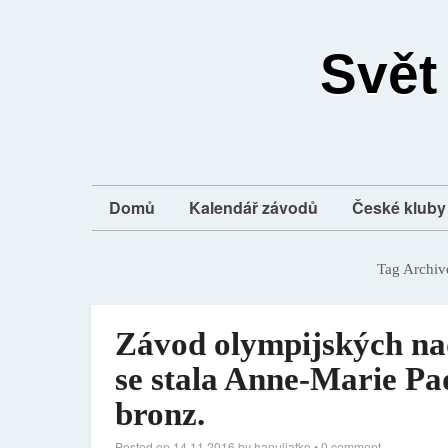
Svět
Domů
Kalendář závodů
České kluby 
Tag Archiv
Závod olympijských nad
se stala Anne-Marie Pa
bronz.
Posted on
14.11.2016
by
hanuliatko
•
0 comment