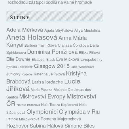
rozhodnou zástupci oddílů na valné hromadě
ŠTÍTKY
Adéla Měrková
Agáta Strýhalová
Aliya Mustafina
Aneta Holasová
Anna Mária
Kányai
Clarissa Čondlová
Daria
Barbora Trávničková
Dominika Ponížilová
Spiridonova
Eliška Fiřtová
Ellie Downie
Eva Mičková
Evropské hry
Elsabeth Black
Glasgow 2015
Eythora Thorsdottir
Jana Weisserová
Kristýna
Juniorky
Kateřina Jelínková
Kadetky
Lucie
Brabcová
Larisa Iordache
Jiříková
Melanie De Jesus dos
Maria Paseka
Mistrovství
Mistrovství Evropy
Santos
ČR
Nela Tereza Kaplanová
Nela
Natálie Brabcová
Olympionici
Olympiáda v Riu
Štěpandová
Romana Majerechová
Patricie Makovičková
Rozhovor
Sabina Hálová
Simone Biles