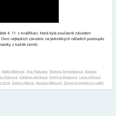
tek 4. 11. v kvalifikaci, která byla současně závodem
ji. Osm nejlepších závodnic na jednotlivých nářadích postoupilo
nastky z každé země).
s:
Adéla Měrková
,
Ana Padurariu
,
Barbora Schneiderová
,
Barbora
a Hnilicová
,
Kateřina Jelínková
,
Kristýna Brabcová
,
Lucie Jiříková
,
p 2016
,
Sabina Hálová
,
Vendula Měrková
,
Závod olympijských nadějí