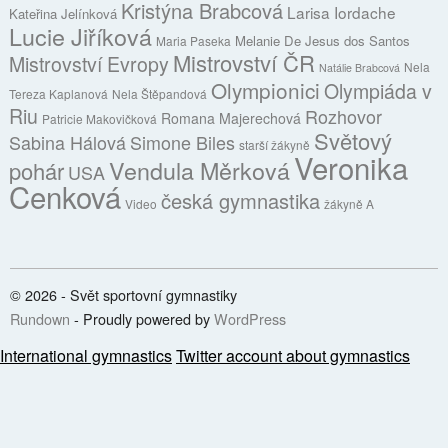
Kristýna Brabcová
Larisa Iordache
Kateřina Jelínková
Lucie Jiříková
Melanie De Jesus dos Santos
Maria Paseka
Mistrovství ČR
Mistrovství Evropy
Nela
Natálie Brabcová
Olympionici
Olympiáda v
Tereza Kaplanová
Nela Štěpandová
Riu
Rozhovor
Romana Majerechová
Patricie Makovičková
Světový
Sabina Hálová
Simone Biles
starší žákyně
Veronika
Vendula Měrková
pohár
USA
Cenková
česká gymnastika
Video
žákyně A
© 2026 - Svět sportovní gymnastiky
Rundown
- Proudly powered by
WordPress
International gymnastics
Twitter account about gymnastics