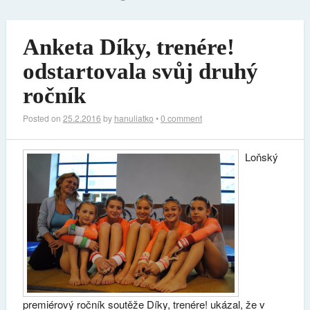
Anketa Díky, trenére!
odstartovala svůj druhý
ročník
Posted on
25.2.2016
by
hanuliatko
•
0 comment
Loňský
premiérový ročník soutěže Díky, trenére! ukázal, že v