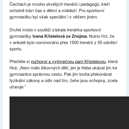
Čechách je mnoho skvělých trenérů i pedagogů, kteří
ochotně tráví čas s dětmi a mládeží. Pro sportovní
gymnastiku byl však speciální i v něčem jiném.
Druhé místo v soutěži získala trenérka sportovní
gymnastiky
Ivana Křístelová ze Znojma.
Nutno říct, že
v anketě bylo nominováno přes 1500 trenérů z 55 odvětví
sportu.
Přečtěte si
rozhovor s vyjímečnou paní Křístelovou
, která
říká: „Není málo šikovných dětí, jen je třeba ukázat jim ke
gymnastice správnou cestu. Pak jim touha překonávat
fyzikální zákony a údiv nad tím, čeho jsou schopny, zcela
učaruje.“