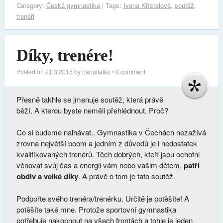
Category:
Česká gymnastika
| Tags:
Ivana Křístelová
,
soutěž
,
trenéři
Díky, trenére!
Posted on
21.3.2015
by
hanuliatko
•
0 comment
Přesně takhle se jmenuje soutěž, která právě
běží. A kterou byste neměli přehlédnout. Proč?
Co si budeme nalhávat.. Gymnastika v Čechách nezažívá
zrovna největší boom a jedním z důvodů je i nedostatek
kvalifikovaných trenérů. Těch dobrých, kteří jsou ochotni
věnovat svůj čas a energii vám nebo vašim dětem,
patří
obdiv a velké díky
. A právě o tom je tato soutěž.
Podpořte svého trenéra/trenérku. Určitě je potěšíte! A
potěšíte také mne. Protože sportovní gymnastika
potřebuje nakopnout na všech frontách a tohle je jeden