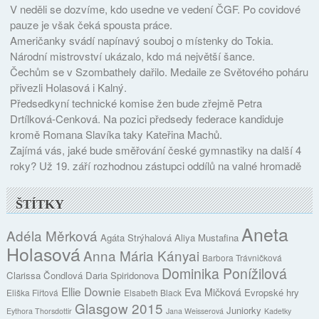
V neděli se dozvíme, kdo usedne ve vedení ČGF. Po covidové
pauze je však čeká spousta práce.
Američanky svádí napínavý souboj o místenky do Tokia.
Národní mistrovství ukázalo, kdo má největší šance.
Čechům se v Szombathely dařilo. Medaile ze Světového poháru
přivezli Holasová i Kalný.
Předsedkyní technické komise žen bude zřejmě Petra
Drtílková-Cenková. Na pozici předsedy federace kandiduje
kromě Romana Slavíka taky Kateřina Machů.
Zajímá vás, jaké bude směřování české gymnastiky na další 4
roky? Už 19. září rozhodnou zástupci oddílů na valné hromadě
ŠTÍTKY
Aneta
Adéla Měrková
Agáta Strýhalová
Aliya Mustafina
Holasová
Anna Mária Kányai
Barbora Trávničková
Dominika Ponížilová
Clarissa Čondlová
Daria Spiridonova
Ellie Downie
Eva Mičková
Evropské hry
Eliška Fiřtová
Elsabeth Black
Glasgow 2015
Juniorky
Eythora Thorsdottir
Jana Weisserová
Kadetky