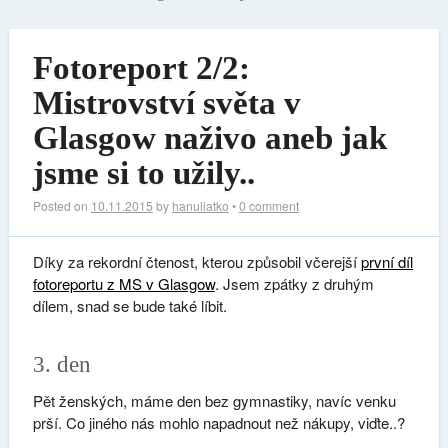
Fotoreport 2/2:
Mistrovství světa v
Glasgow naživo aneb jak
jsme si to užily..
Posted on
10.11.2015
by
hanuliatko
•
0 comment
Díky za rekordní čtenost, kterou způsobil včerejší
první díl
fotoreportu z MS v Glasgow
. Jsem zpátky z druhým
dílem, snad se bude také líbit.
3. den
Pět ženských, máme den bez gymnastiky, navíc venku
prší. Co jiného nás mohlo napadnout než nákupy, viďte..?