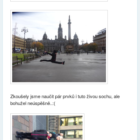
Zkoušely jsme naučit pár prvků i tuto živou sochu, ale
bohužel neúspěšně..:(