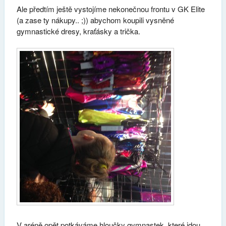
Ale předtím ještě vystojíme nekonečnou frontu v GK Elite
(a zase ty nákupy.. ;)) abychom koupili vysněné
gymnastické dresy, kraťásky a trička.
V aréně opět potkáváme hloučky gymnastek, které jdou