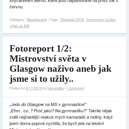
švýcarském Bernu, které jsou naplánované na příští rok v
červnu.
Category:
Nezařazené
| Tags:
Glasgow 2015
,
mistrovství světa
,
výlet na MS
Fotoreport 1/2:
Mistrovství světa v
Glasgow naživo aneb jak
jsme si to užily..
Posted on
8.11.2015
by
hanuliatko
•
1 comment
„Jedu do Glasgow na MS v gymnastice!“
„Ehm.. co..? Proč jako? Na gymnastiku?“
Takhle nějak
zněli nejčastější reakce mých kamarádů a rodiny, když
jsem doma poprvé vychlila, že bych jela na letošní