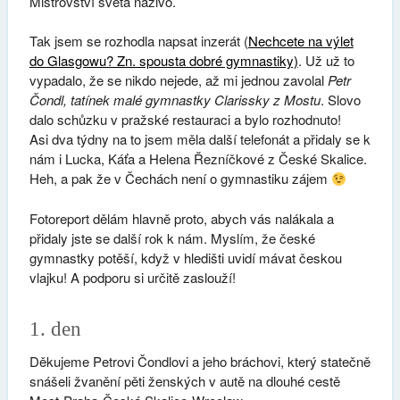
Mistrovství světa naživo.
Tak jsem se rozhodla napsat inzerát (
Nechcete na výlet
do Glasgowu? Zn. spousta dobré gymnastiky)
. Už už to
vypadalo, že se nikdo nejede, až mi jednou zavolal
Petr
Čondl, tatínek malé gymnastky Clarissky z Mostu
. Slovo
dalo schůzku v pražské restauraci a bylo rozhodnuto!
Asi dva týdny na to jsem měla další telefonát a přidaly se k
nám i Lucka, Káťa a Helena Řezníčkové z České Skalice.
Heh, a pak že v Čechách není o gymnastiku zájem
Fotoreport dělám hlavně proto, abych vás nalákala a
přidaly jste se další rok k nám. Myslím, že české
gymnastky potěší, když v hledišti uvidí mávat českou
vlajku! A podporu si určitě zaslouží!
1. den
Děkujeme Petrovi Čondlovi a jeho bráchovi, který statečně
snášeli žvanění pěti ženských v autě na dlouhé cestě