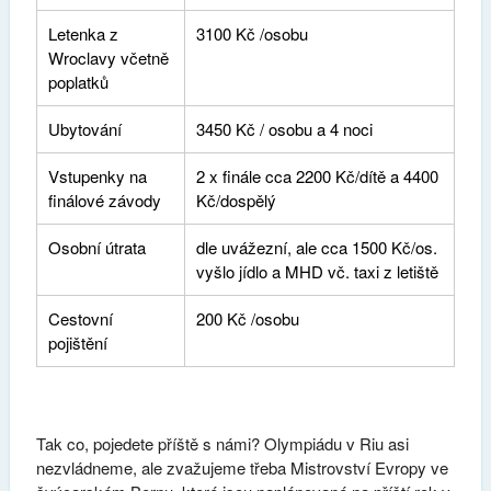
Letenka z
3100 Kč /osobu
Wroclavy včetně
poplatků
Ubytování
3450 Kč / osobu a 4 noci
Vstupenky na
2 x finále cca 2200 Kč/dítě a 4400
finálové závody
Kč/dospělý
Osobní útrata
dle uvážezní, ale cca 1500 Kč/os.
vyšlo jídlo a MHD vč. taxi z letiště
Cestovní
200 Kč /osobu
pojištění
Tak co, pojedete příště s námi? Olympiádu v Riu asi
nezvládneme, ale zvažujeme třeba Mistrovství Evropy ve