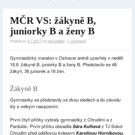
MČR VS: žákyně B,
juniorky B a ženy B
Posted on
2.7.2017
by
hanuliatko
•
1 comment
Gymnastický maraton v Ostravar aréně uzavřely v neděli
18.6. žákyně B, juniorky B a ženy B. Představilo se 48
žákyň, 36 juniorek a 18 žen.
Žákyně B
Gymnastky se představily ve dvou sledech a do závodu
šly s velkým nasazením.
První čtyři příčky vybraly gymnastky z Chrudimi a z
Pardubic. První příčku obsadila
Sára Kulhavá
z TJ Sokol
Chrudim před oddílovou kolegyní
Karolínou Horníkovou.