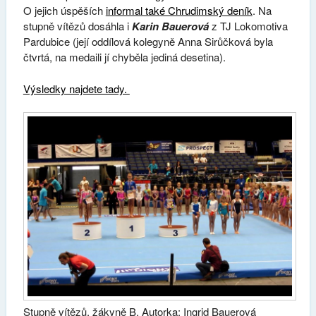
O jejich úspěších
informal také Chrudimský deník
.
Na
stupně vítězů dosáhla i
Karin Bauerová
z TJ Lokomotiva
Pardubice
(její oddílová kolegyně Anna Sirůčková byla
čtvrtá, na medaili jí chyběla jediná desetina).
Výsledky najdete tady.
Stupně vítězů, žákyně B, Autorka: Ingrid Bauerová