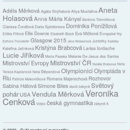
Aneta
Adéla Měrková
Agáta Strýhalová
Aliya Mustafina
Holasová
Anna Mária Kányai
Barbora Trávničková
Dominika Ponížilová
Clarissa Čondlová
Daria Spiridonova
Ellie Downie
Eva Mičková
Evropské hry
Eliška Fiřtová
Elsabeth Black
Glasgow 2015
Juniorky
Eythora Thorsdottir
Jana Weisserová
Kadetky
Kristýna Brabcová
Larisa Iordache
Kateřina Jelínková
Lucie Jiříková
Melanie De Jesus dos Santos
Maria Paseka
Mistrovství ČR
Mistrovství Evropy
Nela
Natálie Brabcová
Olympionici
Olympiáda v
Tereza Kaplanová
Nela Štěpandová
Riu
Rozhovor
Romana Majerechová
Patricie Makovičková
Světový
Sabina Hálová
Simone Biles
starší žákyně
Veronika
Vendula Měrková
pohár
USA
Cenková
česká gymnastika
Video
žákyně A
© 2026 - Svět sportovní gymnastiky