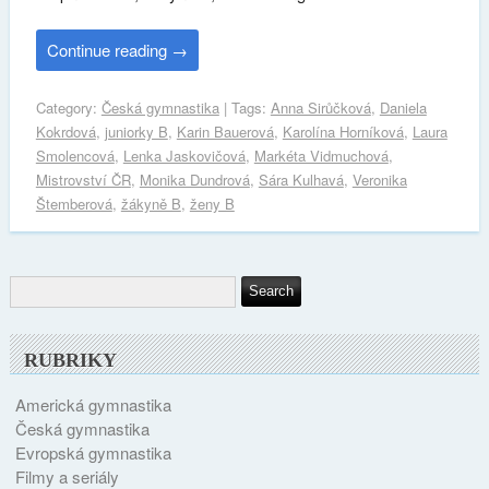
Continue reading
→
Category:
Česká gymnastika
| Tags:
Anna Sirůčková
,
Daniela
Kokrdová
,
juniorky B
,
Karin Bauerová
,
Karolína Horníková
,
Laura
Smolencová
,
Lenka Jaskovičová
,
Markéta Vidmuchová
,
Mistrovství ČR
,
Monika Dundrová
,
Sára Kulhavá
,
Veronika
Štemberová
,
žákyně B
,
ženy B
RUBRIKY
Americká gymnastika
Česká gymnastika
Evropská gymnastika
Filmy a seriály