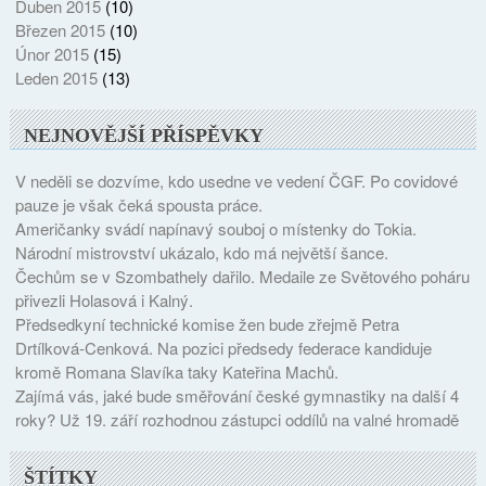
Duben 2015
(10)
Březen 2015
(10)
Únor 2015
(15)
Leden 2015
(13)
NEJNOVĚJŠÍ PŘÍSPĚVKY
V neděli se dozvíme, kdo usedne ve vedení ČGF. Po covidové
pauze je však čeká spousta práce.
Američanky svádí napínavý souboj o místenky do Tokia.
Národní mistrovství ukázalo, kdo má největší šance.
Čechům se v Szombathely dařilo. Medaile ze Světového poháru
přivezli Holasová i Kalný.
Předsedkyní technické komise žen bude zřejmě Petra
Drtílková-Cenková. Na pozici předsedy federace kandiduje
kromě Romana Slavíka taky Kateřina Machů.
Zajímá vás, jaké bude směřování české gymnastiky na další 4
roky? Už 19. září rozhodnou zástupci oddílů na valné hromadě
ŠTÍTKY