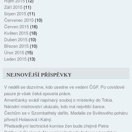
Říjen 2015
(12)
Září 2015
(11)
Srpen 2015
(11)
Červenec 2015
(10)
Červen 2015
(16)
Květen 2015
(18)
Duben 2015
(10)
Březen 2015
(10)
Únor 2015
(15)
Leden 2015
(13)
NEJNOVĚJŠÍ PŘÍSPĚVKY
V neděli se dozvíme, kdo usedne ve vedení ČGF. Po covidové
pauze je však čeká spousta práce.
Američanky svádí napínavý souboj o místenky do Tokia.
Národní mistrovství ukázalo, kdo má největší šance.
Čechům se v Szombathely dařilo. Medaile ze Světového poháru
přivezli Holasová i Kalný.
Předsedkyní technické komise žen bude zřejmě Petra