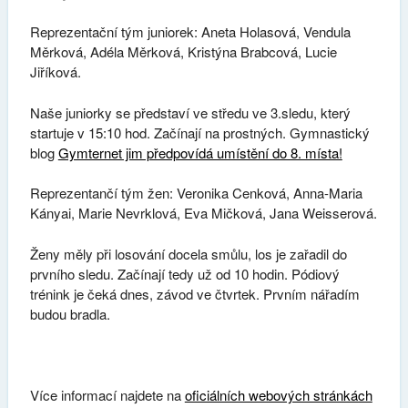
Reprezentační tým juniorek: Aneta Holasová, Vendula
Měrková, Adéla Měrková, Kristýna Brabcová, Lucie
Jiříková.
Naše juniorky se představí ve středu ve 3.sledu, který
startuje v 15:10 hod. Začínají na prostných. Gymnastický
blog
Gymternet jim předpovídá umístění do 8. místa!
Reprezentančí tým žen: Veronika Cenková, Anna-Maria
Kányai, Marie Nevrklová, Eva Mičková, Jana Weisserová.
Ženy měly při losování docela smůlu, los je zařadil do
prvního sledu. Začínají tedy už od 10 hodin. Pódiový
trénink je čeká dnes, závod ve čtvrtek. Prvním nářadím
budou bradla.
Více informací najdete na
oficiálních webových stránkách