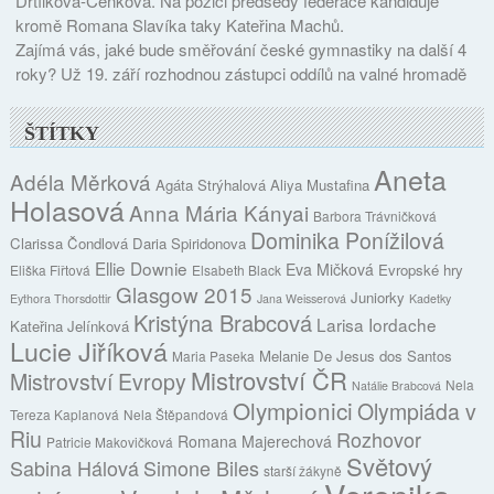
Drtílková-Cenková. Na pozici předsedy federace kandiduje
kromě Romana Slavíka taky Kateřina Machů.
Zajímá vás, jaké bude směřování české gymnastiky na další 4
roky? Už 19. září rozhodnou zástupci oddílů na valné hromadě
ŠTÍTKY
Aneta
Adéla Měrková
Agáta Strýhalová
Aliya Mustafina
Holasová
Anna Mária Kányai
Barbora Trávničková
Dominika Ponížilová
Clarissa Čondlová
Daria Spiridonova
Ellie Downie
Eva Mičková
Evropské hry
Eliška Fiřtová
Elsabeth Black
Glasgow 2015
Juniorky
Eythora Thorsdottir
Jana Weisserová
Kadetky
Kristýna Brabcová
Larisa Iordache
Kateřina Jelínková
Lucie Jiříková
Melanie De Jesus dos Santos
Maria Paseka
Mistrovství ČR
Mistrovství Evropy
Nela
Natálie Brabcová
Olympionici
Olympiáda v
Tereza Kaplanová
Nela Štěpandová
Riu
Rozhovor
Romana Majerechová
Patricie Makovičková
Světový
Sabina Hálová
Simone Biles
starší žákyně