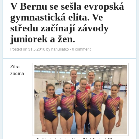
V Bernu se sešla evropská
gymnastická elita. Ve
středu začínají závody
juniorek a žen.
Posted on
31.5.2016
by
hanuliatko
•
0 comment
Zítra
začíná