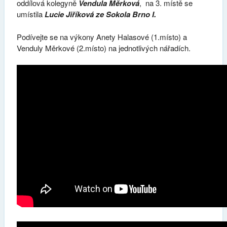
oddílová kolegyně
Vendula Měrková
, na 3. místě se
umístila
Lucie Jiříková ze Sokola Brno I.
Podívejte se na výkony Anety Halasové (1.místo) a
Venduly Měrkové (2.místo) na jednotlivých nářadích.