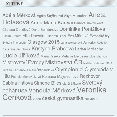
ŠTÍTKY
Aneta
Adéla Měrková
Agáta Strýhalová
Aliya Mustafina
Holasová
Anna Mária Kányai
Barbora Trávničková
Dominika Ponížilová
Clarissa Čondlová
Daria Spiridonova
Ellie Downie
Eva Mičková
Evropské hry
Eliška Fiřtová
Elsabeth Black
Glasgow 2015
Juniorky
Eythora Thorsdottir
Jana Weisserová
Kadetky
Kristýna Brabcová
Larisa Iordache
Kateřina Jelínková
Lucie Jiříková
Melanie De Jesus dos Santos
Maria Paseka
Mistrovství ČR
Mistrovství Evropy
Nela
Natálie Brabcová
Olympionici
Olympiáda v
Tereza Kaplanová
Nela Štěpandová
Riu
Rozhovor
Romana Majerechová
Patricie Makovičková
Světový
Sabina Hálová
Simone Biles
starší žákyně
Veronika
Vendula Měrková
pohár
USA
Cenková
česká gymnastika
Video
žákyně A