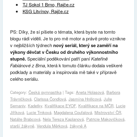
TJ Sokol 1 Brno, Rajče.cz
KSG Litvínov, Rajče.cz
PS: Díky, že si píšete o témata, která byste na tomto
blogu rádi viděli. Je to pro mě motor a právě proto vznikne
v nejbližších týdnech
nový seriál, který se zaměří na
výkony děvčat v Česku od druhého výkonnostního
stupně.
Speciální poděkování patří paní
Kateřině
Fabiánové z Brna
, která k tomuto článku dodala veškeré
podklady a materiály a inspirovala mě také v přípravě
celého seriálu.
Category:
Česká gymnastika
| Tags:
Aneta Holasová
,
Barbora
Trávničková
,
Clarissa Čondlová
,
Jasmína Hnilicová
,
Julie
Semaniv
,
Kadetky
,
Kvalifikace EYOF
,
Kvalifikace na MČR
,
Lucie
Jiříková
,
Lucie Trnková
,
Magdalena Coufalová
,
Mistrovství ČR
,
Natálie Brabcová
,
Nela Tereza Kaplanová
,
Patricie Makovičková
,
starší žákyně
,
Vendula Měrková
,
žákyně A