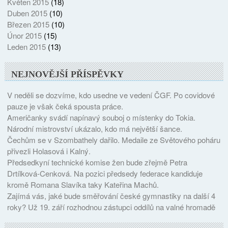
Květen 2015
(18)
Duben 2015
(10)
Březen 2015
(10)
Únor 2015
(15)
Leden 2015
(13)
NEJNOVĚJŠÍ PŘÍSPĚVKY
V neděli se dozvíme, kdo usedne ve vedení ČGF. Po covidové
pauze je však čeká spousta práce.
Američanky svádí napínavý souboj o místenky do Tokia.
Národní mistrovství ukázalo, kdo má největší šance.
Čechům se v Szombathely dařilo. Medaile ze Světového poháru
přivezli Holasová i Kalný.
Předsedkyní technické komise žen bude zřejmě Petra
Drtílková-Cenková. Na pozici předsedy federace kandiduje
kromě Romana Slavíka taky Kateřina Machů.
Zajímá vás, jaké bude směřování české gymnastiky na další 4
roky? Už 19. září rozhodnou zástupci oddílů na valné hromadě