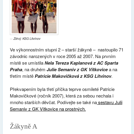
Zdroj: KSG Litvínov
Ve výkonnostním stupni 2 – starší žákyně – nastoupilo 71
závodnic narozených v roce 2005 až 2007. Na prvním
místě se umístila
Nela Tereza Kaplanová z AC Sparta
Praha
, na druhém
Julie Semaniv z GK Vítkovice
a na
třetím místě
Patricie Makovičková z KSG Litvínov
.
Překvapením byla třetí příčka teprve osmileté Patricie
Makovičkové (ročník 2007), která za sebou nechala i
mnoho starších děvčat. Podívejte se také na
sestavu Julii
Semaniv z GK Vítkovice na prostných.
Žákyně A