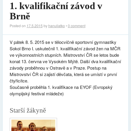
1. kvalifikační závod v
Brně
Posted on
17.5.2015
by
hanuliatko
•
0 comment
V pátek 8. 5. 2015 se v tělocvičně sportovní gymnastiky
Sokol Brno I. uskutečnil 1. kvalifikační závod žen na MČR
ve výkonnostních stupních. Mistrovství ČR se letos bude
konat 13. června ve Vysokém Mýtě. Další dva kvalifikační
závody proběhnou v Ostravě a v Praze. Postup na
Mistrovství ČR si zajistí děvčata, která se umístí v první
čtyřicítce.
Současně proběhla 1. kvalifikace na EYOF (Evropský
olympijský festival mládeže)
Starší žákyně