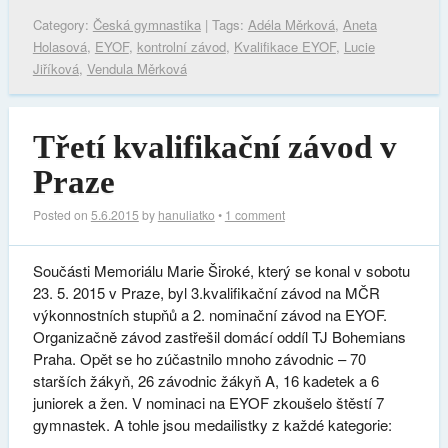
Category:
Česká gymnastika
| Tags:
Adéla Měrková
,
Aneta
Holasová
,
EYOF
,
kontrolní závod
,
Kvalifikace EYOF
,
Lucie
Jiříková
,
Vendula Měrková
Třetí kvalifikační závod v
Praze
Posted on
5.6.2015
by
hanuliatko
•
1 comment
Součásti Memoriálu Marie Široké, který se konal v sobotu
23. 5. 2015 v Praze, byl 3.kvalifikační závod na MČR
výkonnostních stupňů a 2. nominační závod na EYOF.
Organizačně závod zastřešil domácí oddíl TJ Bohemians
Praha. Opět se ho zúčastnilo mnoho závodnic – 70
starších žákyň, 26 závodnic žákyň A, 16 kadetek a 6
juniorek a žen. V nominaci na EYOF zkoušelo štěstí 7
gymnastek. A tohle jsou medailistky z každé kategorie: