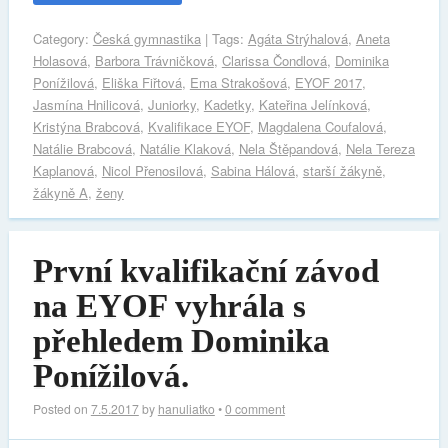
Category:
Česká gymnastika
| Tags:
Agáta Strýhalová
,
Aneta
Holasová
,
Barbora Trávničková
,
Clarissa Čondlová
,
Dominika
Ponížilová
,
Eliška Fiřtová
,
Ema Strakošová
,
EYOF 2017
,
Jasmína Hnilicová
,
Juniorky
,
Kadetky
,
Kateřina Jelínková
,
Kristýna Brabcová
,
Kvalifikace EYOF
,
Magdalena Coufalová
,
Natálie Brabcová
,
Natálie Klaková
,
Nela Štěpandová
,
Nela Tereza
Kaplanová
,
Nicol Přenosilová
,
Sabina Hálová
,
starší žákyně
,
žákyně A
,
ženy
První kvalifikační závod
na EYOF vyhrála s
přehledem Dominika
Ponížilová.
Posted on
7.5.2017
by
hanuliatko
•
0 comment