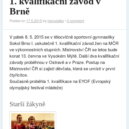
1. kvalifikační závod v
Brně
Posted on
17.5.2015
by
hanuliatko
•
0 comment
V pátek 8. 5. 2015 se v tělocvičně sportovní gymnastiky
Sokol Brno I. uskutečnil 1. kvalifikační závod žen na MČR
ve výkonnostních stupních. Mistrovství ČR se letos bude
konat 13. června ve Vysokém Mýtě. Další dva kvalifikační
závody proběhnou v Ostravě a v Praze. Postup na
Mistrovství ČR si zajistí děvčata, která se umístí v první
čtyřicítce.
Současně proběhla 1. kvalifikace na EYOF (Evropský
olympijský festival mládeže)
Starší žákyně