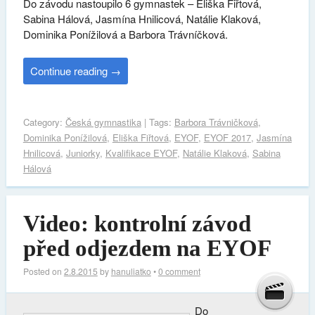
Do závodu nastoupilo 6 gymnastek – Eliška Fiřtová,
Sabina Hálová, Jasmína Hnilicová, Natálie Klaková,
Dominika Ponížilová a Barbora Trávníčková.
Continue reading
→
Category:
Česká gymnastika
| Tags:
Barbora Trávničková
,
Dominika Ponížilová
,
Eliška Fiřtová
,
EYOF
,
EYOF 2017
,
Jasmína
Hnilicová
,
Juniorky
,
Kvalifikace EYOF
,
Natálie Klaková
,
Sabina
Hálová
Video: kontrolní závod
před odjezdem na EYOF
Posted on
2.8.2015
by
hanuliatko
•
0 comment
Do