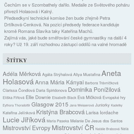
Čechům se v Szombathely dařilo. Medaile ze Světového poháru
přivezli Holasová i Kalný.
Předsedkyní technické komise žen bude zřejmě Petra
Drtílková-Cenková. Na pozici předsedy federace kandiduje
kromě Romana Slavíka taky Kateřina Machů.
Zajímá vás, jaké bude směřování české gymnastiky na další 4
roky? Už 19. září rozhodnou zástupci oddílů na valné hromadě
ŠTÍTKY
Aneta
Adéla Měrková
Agáta Strýhalová
Aliya Mustafina
Holasová
Anna Mária Kányai
Barbora Trávničková
Dominika Ponížilová
Clarissa Čondlová
Daria Spiridonova
Ellie Downie
Eva Mičková
Evropské hry
Eliška Fiřtová
Elsabeth Black
Glasgow 2015
Juniorky
Eythora Thorsdottir
Jana Weisserová
Kadetky
Kristýna Brabcová
Larisa Iordache
Kateřina Jelínková
Lucie Jiříková
Melanie De Jesus dos Santos
Maria Paseka
Mistrovství ČR
Mistrovství Evropy
Nela
Natálie Brabcová