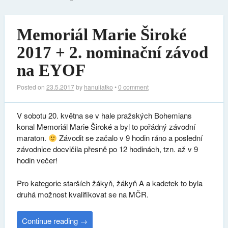
Memoriál Marie Široké
2017 + 2. nominační závod
na EYOF
Posted on
23.5.2017
by
hanuliatko
•
0 comment
V sobotu 20. května se v hale pražských Bohemians
konal Memoriál Marie Široké a byl to pořádný závodní
maraton.
Závodit se začalo v 9 hodin ráno a poslední
závodnice docvičila přesně po 12 hodinách, tzn. až v 9
hodin večer!
Pro kategorie starších žákyň, žákyň A a kadetek to byla
druhá možnost kvalifikovat se na MČR.
Continue reading
→