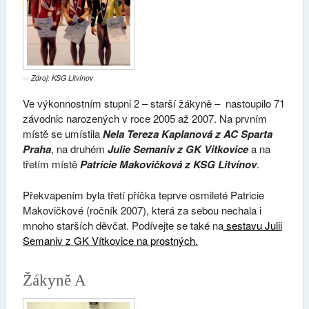
Zdroj: KSG Litvínov
Ve výkonnostním stupni 2 – starší žákyně – nastoupilo 71
závodnic narozených v roce 2005 až 2007. Na prvním
místě se umístila
Nela Tereza Kaplanová z AC Sparta
Praha
, na druhém
Julie Semaniv z GK Vítkovice
a na
třetím místě
Patricie Makovičková z KSG Litvínov
.
Překvapením byla třetí příčka teprve osmileté Patricie
Makovičkové (ročník 2007), která za sebou nechala i
mnoho starších děvčat. Podívejte se také na
sestavu Julii
Semaniv z GK Vítkovice na prostných.
Žákyně A