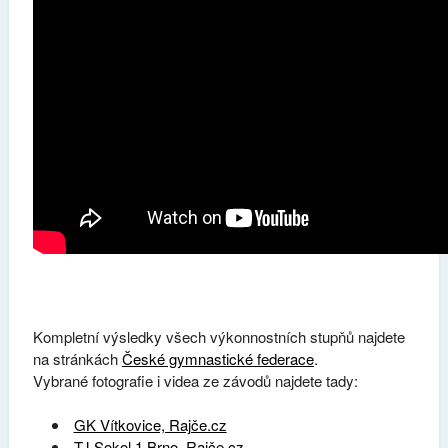
Kompletní výsledky všech výkonnostních stupňů najdete
na stránkách
České gymnastické federace
.
Vybrané fotografie i videa ze závodů najdete tady:
GK Vítkovice, Rajče.cz
TJ Sokol 1 Brno, Rajče.cz