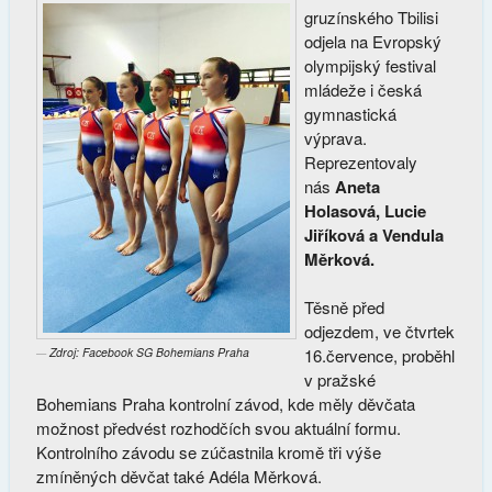
gruzínského Tbilisi
odjela na Evropský
olympijský festival
mládeže i česká
gymnastická
výprava.
Reprezentovaly
nás
Aneta
Holasová, Lucie
Jiříková a Vendula
Měrková.
Těsně před
odjezdem, ve čtvrtek
Zdroj: Facebook SG Bohemians Praha
16.července, proběhl
v pražské
Bohemians Praha kontrolní závod, kde měly děvčata
možnost předvést rozhodčích svou aktuální formu.
Kontrolního závodu se zúčastnila kromě tři výše
zmíněných děvčat také Adéla Měrková.