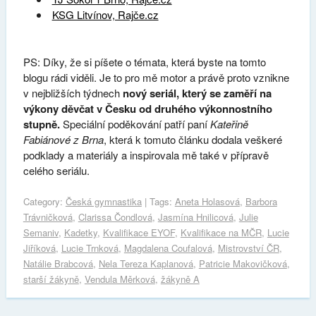
KSG Litvínov, Rajče.cz
PS: Díky, že si píšete o témata, která byste na tomto
blogu rádi viděli. Je to pro mě motor a právě proto vznikne
v nejbližších týdnech
nový seriál, který se zaměří na
výkony děvčat v Česku od druhého výkonnostního
stupně.
Speciální poděkování patří paní
Kateřině
Fabiánové z Brna
, která k tomuto článku dodala veškeré
podklady a materiály a inspirovala mě také v přípravě
celého seriálu.
Category:
Česká gymnastika
| Tags:
Aneta Holasová
,
Barbora
Trávničková
,
Clarissa Čondlová
,
Jasmína Hnilicová
,
Julie
Semaniv
,
Kadetky
,
Kvalifikace EYOF
,
Kvalifikace na MČR
,
Lucie
Jiříková
,
Lucie Trnková
,
Magdalena Coufalová
,
Mistrovství ČR
,
Natálie Brabcová
,
Nela Tereza Kaplanová
,
Patricie Makovičková
,
starší žákyně
,
Vendula Měrková
,
žákyně A