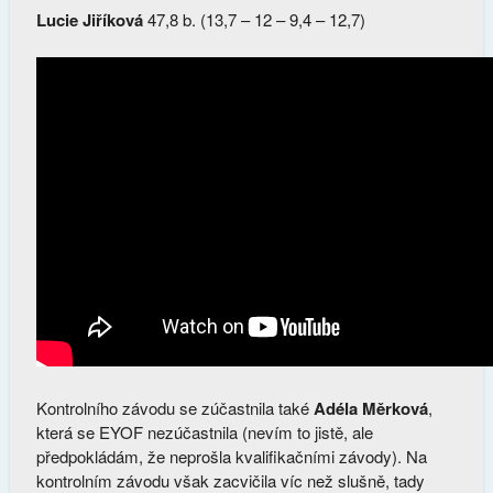
Lucie Jiříková
47,8 b. (13,7 – 12 – 9,4 – 12,7)
Kontrolního závodu se zúčastnila také
Adéla Měrková
,
která se EYOF nezúčastnila (nevím to jistě, ale
předpokládám, že neprošla kvalifikačními závody). Na
kontrolním závodu však zacvičila víc než slušně, tady