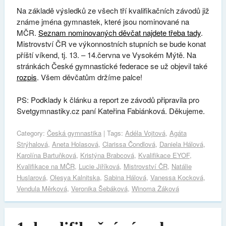
Na základě výsledků ze všech tří kvalifikačních závodů již
známe jména gymnastek, které jsou nominované na
MČR.
Seznam nominovaných děvčat najdete třeba tady
.
Mistrovství ČR ve výkonnostních stupních se bude konat
příští víkend, tj. 13. – 14.června ve Vysokém Mýtě. Na
stránkách České gymnastické federace se už objevil také
rozpis
. Všem děvčatům držíme palce!
PS: Podklady k článku a report ze závodů připravila pro
Svetgymnastiky.cz paní Kateřina Fabiánková. Děkujeme.
Category:
Česká gymnastika
| Tags:
Adéla Vojtová
,
Agáta
Strýhalová
,
Aneta Holasová
,
Clarissa Čondlová
,
Daniela Hálová
,
Karolína Bartuňková
,
Kristýna Brabcová
,
Kvalifikace EYOF
,
Kvalifikace na MČR
,
Lucie Jiříková
,
Mistrovství ČR
,
Natálie
Huslarová
,
Olesya Kalnitska
,
Sabina Hálová
,
Vanessa Kocková
,
Vendula Měrková
,
Veronika Šebáková
,
Winoma Žáková