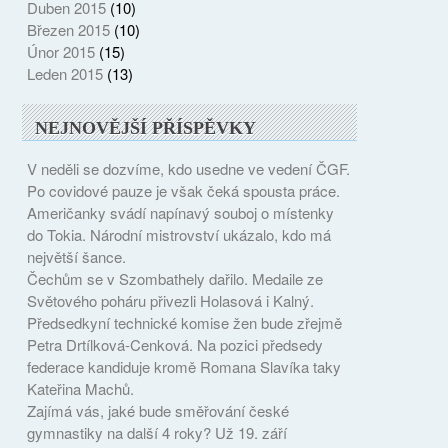
Duben 2015
(10)
Březen 2015
(10)
Únor 2015
(15)
Leden 2015
(13)
NEJNOVĚJŠÍ PŘÍSPĚVKY
V neděli se dozvíme, kdo usedne ve vedení ČGF.
Po covidové pauze je však čeká spousta práce.
Američanky svádí napínavý souboj o místenky
do Tokia. Národní mistrovství ukázalo, kdo má
největší šance.
Čechům se v Szombathely dařilo. Medaile ze
Světového poháru přivezli Holasová i Kalný.
Předsedkyní technické komise žen bude zřejmě
Petra Drtílková-Cenková. Na pozici předsedy
federace kandiduje kromě Romana Slavíka taky
Kateřina Machů.
Zajímá vás, jaké bude směřování české
gymnastiky na další 4 roky? Už 19. září