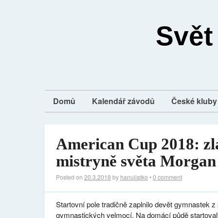
Svět
Domů
Kalendář závodů
České kluby 
American Cup 2018: zla
mistryně světa Morga
Posted on
20.3.2018
by
hanuliatko
•
0 comment
Startovní pole tradičně zaplnilo devět gymnastek z
gymnastických velmocí. Na domácí půdě startoval