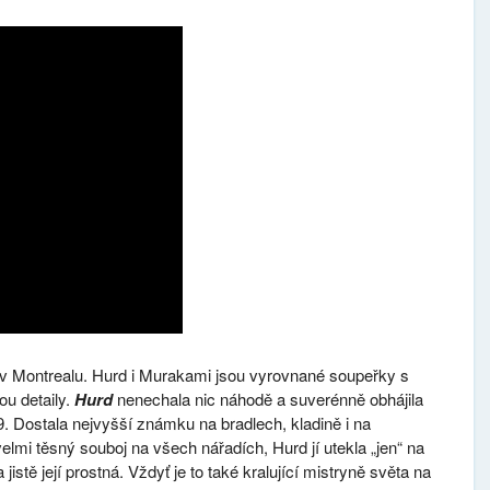
a v Montrealu. Hurd i Murakami jsou vyrovnané soupeřky s
ou detaily.
Hurd
nenechala nic náhodě a suverénně obhájila
9. Dostala nejvyšší známku na bradlech, kladině i na
elmi těsný souboj na všech nářadích, Hurd jí utekla „jen“ na
istě její prostná. Vždyť je to také kralující mistryně světa na