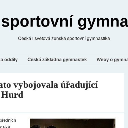
 sportovní gymna
Česká i světová ženská sportovní gymnastika
a oddíly
Česká základna gymnastek
Weby o gymna
to vybojovala úřadující
n Hurd
 předních
y dvě