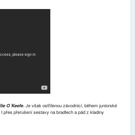
lie O´Keefe
. Je však ostřílenou závodnicí, během juniorské
 přes přerušení sestavy na bradlech a pád z kladiny