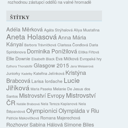
rozhodnou zástupci oddílů na valné hromadě
ŠTÍTKY
Adéla Měrková
Agáta Strýhalová
Aliya Mustafina
Aneta Holasová
Anna Mária
Kányai
Clarissa Čondlová
Daria
Barbora Trávničková
Dominika Ponížilová
Spiridonova
Eliška Fiřtová
Ellie Downie
Eva Mičková
Evropské hry
Elsabeth Black
Glasgow 2015
Eythora Thorsdottir
Jana Weisserová
Kristýna
Juniorky
Kateřina Jelínková
Kadetky
Lucie
Brabcová
Larisa Iordache
Jiříková
Melanie De Jesus dos
Maria Paseka
Mistrovství
Mistrovství Evropy
Santos
ČR
Nela Tereza Kaplanová
Nela
Natálie Brabcová
Olympionici
Olympiáda v Riu
Štěpandová
Romana Majerechová
Patricie Makovičková
Rozhovor
Sabina Hálová
Simone Biles