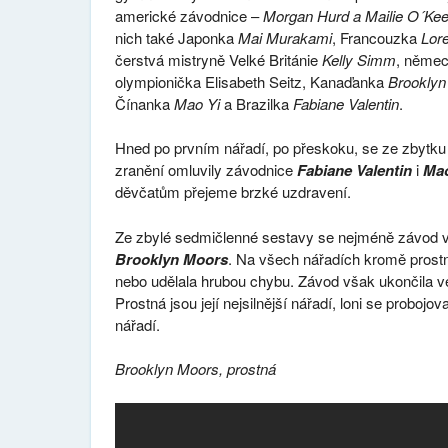
americké závodnice –
Morgan Hurd a Mailie O´Kee
nich také Japonka
Mai Murakami
, Francouzka
Lore
čerstvá mistryně Velké Británie
Kelly Simm
, něme
olympionička Elisabeth Seitz, Kanaďanka
Brooklyn
Čínanka
Mao Yi
a Brazilka
Fabiane Valentin
.
Hned po prvním nářadí, po přeskoku, se ze zbytku
zranění omluvily závodnice
Fabiane Valentin
i
Mao
děvčatům přejeme brzké uzdravení.
Ze zbylé sedmičlenné sestavy se nejméně závod v
Brooklyn Moors
. Na všech nářadích kromě prost
nebo udělala hrubou chybu. Závod však ukončila v
Prostná jsou její nejsilnější nářadí, loni se proboj
nářadí.
Brooklyn Moors, prostná