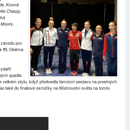
fe
. Kromě
tte Charpy,
cká
 Moors
,
 závodu pro
 Yi
.
Oběma
ydařil
ných spadla
e velkém stylu, když předvedla famózní sestavu na prostných.
ovala také do finálové osmičky na Mistrovství světa na tomto