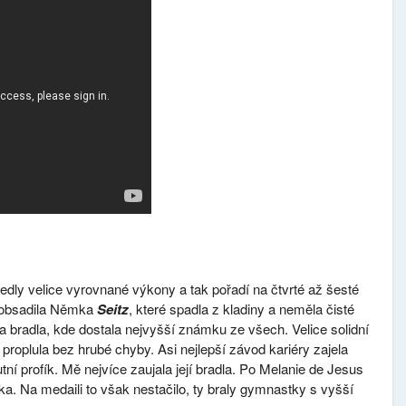
edly velice vyrovnané výkony a tak pořadí na čtvrté až šesté
u obsadila Němka
Seitz
, které spadla z kladiny a neměla čisté
a bradla, kde dostala nejvyšší známku ze všech. Velice solidní
roplula bez hrubé chyby. Asi nejlepší závod kariéry zajela
tní profík. Mě nejvíce zaujala její bradla. Po Melanie de Jesus
ka. Na medaili to však nestačilo, ty braly gymnastky s vyšší