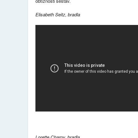
obtížnosti sestav.
Elisabeth Seitz, bradla
Lorette Charpy, bradla