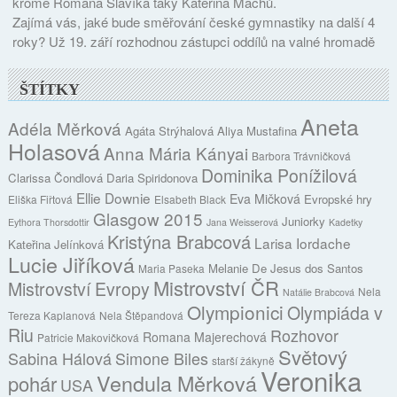
kromě Romana Slavíka taky Kateřina Machů.
Zajímá vás, jaké bude směřování české gymnastiky na další 4
roky? Už 19. září rozhodnou zástupci oddílů na valné hromadě
ŠTÍTKY
Aneta
Adéla Měrková
Agáta Strýhalová
Aliya Mustafina
Holasová
Anna Mária Kányai
Barbora Trávničková
Dominika Ponížilová
Clarissa Čondlová
Daria Spiridonova
Ellie Downie
Eva Mičková
Evropské hry
Eliška Fiřtová
Elsabeth Black
Glasgow 2015
Juniorky
Eythora Thorsdottir
Jana Weisserová
Kadetky
Kristýna Brabcová
Larisa Iordache
Kateřina Jelínková
Lucie Jiříková
Melanie De Jesus dos Santos
Maria Paseka
Mistrovství ČR
Mistrovství Evropy
Nela
Natálie Brabcová
Olympionici
Olympiáda v
Tereza Kaplanová
Nela Štěpandová
Riu
Rozhovor
Romana Majerechová
Patricie Makovičková
Světový
Sabina Hálová
Simone Biles
starší žákyně
Veronika
Vendula Měrková
pohár
USA