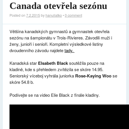
Canada otevřela sezónu
Posted on
7.2.2015
by
hanuliatko
•
0 comment
Většina kanadských gymnastů a gymnastek otevřela
sezónu na šampionátu v Trois-Rivieres. Závodili muži i
ženy, junioři i senioři. Kompletní výsledkové listiny
dvoudenního závodu najdete
tady.
Kanadská star
Elsabeth Black
soutěžila pouze na
kladině, kde s přehledem zvítězila se skóre 14.95.
Seniorský víceboj vyhrála juniorka
Rose-Kaying Woo
se
skóre 54.8 b.
Podívejte se na video Elie Black z finále kladiny.