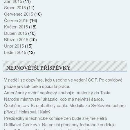
Září 2015
(11)
Srpen 2015
(11)
Červenec 2015
(10)
Červen 2015
(16)
Květen 2015
(18)
Duben 2015
(10)
Březen 2015
(10)
Únor 2015
(15)
Leden 2015
(13)
NEJNOVĚJŠÍ PŘÍSPĚVKY
V neděli se dozvíme, kdo usedne ve vedení ČGF. Po covidové
pauze je však čeká spousta práce.
Američanky svádí napínavý souboj o místenky do Tokia.
Národní mistrovství ukázalo, kdo má největší šance.
Čechům se v Szombathely dařilo. Medaile ze Světového poháru
přivezli Holasová i Kalný.
Předsedkyní technické komise žen bude zřejmě Petra
Drtílková-Cenková. Na pozici předsedy federace kandiduje