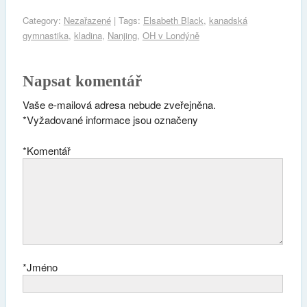
Category:
Nezařazené
| Tags:
Elsabeth Black
,
kanadská
gymnastika
,
kladina
,
Nanjing
,
OH v Londýně
Napsat komentář
Vaše e-mailová adresa nebude zveřejněna.
*
Vyžadované informace jsou označeny
*
Komentář
*
Jméno